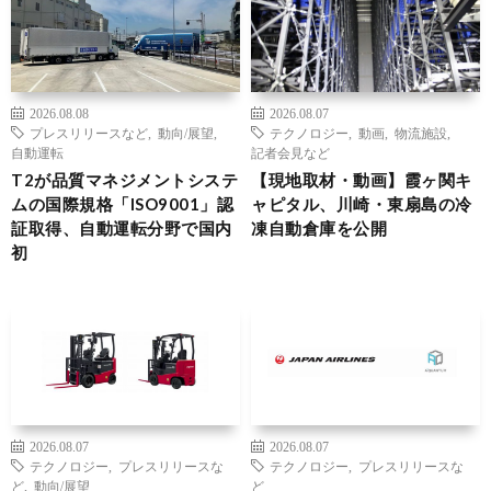
2026.08.08
2026.08.07
プレスリリースなど
,
動向/展望
,
テクノロジー
,
動画
,
物流施設
,
自動運転
記者会見など
T2が品質マネジメントシステ
【現地取材・動画】霞ヶ関キ
ムの国際規格「ISO9001」認
ャピタル、川崎・東扇島の冷
証取得、自動運転分野で国内
凍自動倉庫を公開
初
2026.08.07
2026.08.07
テクノロジー
,
プレスリリースな
テクノロジー
,
プレスリリースな
ど
,
動向/展望
ど