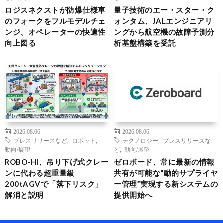
ロジスネクストが防爆仕様車
量子技術のエー・スター・ク
のフォークをフルモデルチェ
ォンタム、JALエンジニアリ
ンジ、オペレーターの快適性
ングから航空機の故障予測分
向上図る
析基盤構築を受託
2026.08.06
2026.08.06
プレスリリースなど
,
ロボット
,
テクノロジー
,
プレスリリースな
動向/展望
ど
,
動向/展望
ROBO-HI、吊り下げ式クレー
ゼロボード、常に最新の情報
ンに代わる超重量級
共有が可能な“動的サプライヤ
200tAGVで「落下リスク」
ー管理”実現する新システムの
解消と説明
提供開始へ