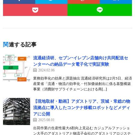
関連する記事
流通経済研、セブンｰイレブン店舗向け共同配送セ
ンターへの納品データ電子化で実証実験
2024.02.06
業務効率化の効果と課題抽出 流通経済研究所は2月5日、経済
産業省「流通・物流の効率化・付加価値創出に係る基盤構築
事業（消費財サプライチェーンにおける商[…]
【現地取材・動画】アダストリア、茨城・常総の物
流拠点に導入したコンテナ移載ロボットなどメディ
アに公開
2025.08.01
出荷作業の生産性最大6割向上見込む カジュアルファッショ
ン大手のアダストリアと物流子会社のアダストリアロジステ