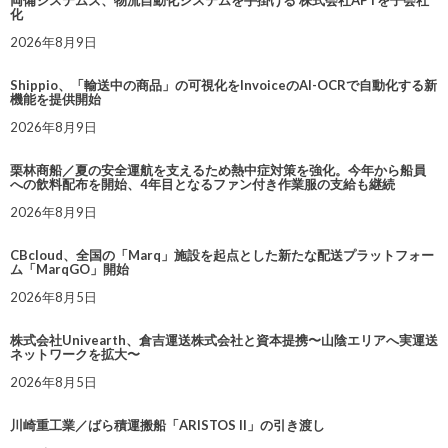
両備システムズ、物流自動化システムを手掛ける 株式会社APTを子会社
化
2026年8月9日
Shippio、「輸送中の商品」の可視化をInvoiceのAI-OCRで自動化する新
機能を提供開始
2026年8月9日
栗林商船／夏の安全運航を支えるため熱中症対策を強化。今年から船員
への飲料配布を開始、4年目となるファン付き作業服の支給も継続
2026年8月9日
CBcloud、全国の「Marq」施設を起点とした新たな配送プラットフォー
ム「MarqGO」開始
2026年8月5日
株式会社Univearth、倉吉運送株式会社と資本提携〜山陰エリアへ実運送
ネットワークを拡大〜
2026年8月5日
川崎重工業／ばら積運搬船「ARISTOS II」の引き渡し