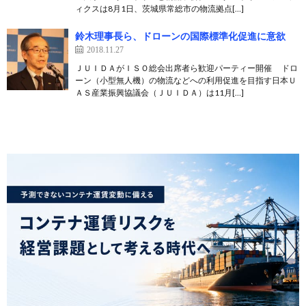
ィクスは8月1日、茨城県常総市の物流拠点[…]
鈴木理事長ら、ドローンの国際標準化促進に意欲
2018.11.27
ＪＵＩＤＡがＩＳＯ総会出席者ら歓迎パーティー開催 ドロ
ーン（小型無人機）の物流などへの利用促進を目指す日本Ｕ
ＡＳ産業振興協議会（ＪＵＩＤＡ）は11月[…]