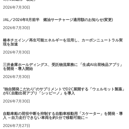
2026年7月30日
JAL／2026年8月前半 燃油サーチャージ適用額のお知らせ(変更)
2026年7月30日
椿本チエイン／再生可能エネルギーを活用し、カーボンニュートラル実
現を加速
2026年7月30日
三井倉庫ホールディングス、受託物流業務に 「生成AI出荷検品アプリ」
を開発・導入開始
2026年7月30日
“独自開発こだわり”のサプリメントでD2C展開する「ウェルモット製薬」
がEC自動出荷アプリ「シッピーノ」を導入
2026年7月30日
自動車船の荷役中断を抑制する自動車移動用「スケーター」を開発・導
入 ～自力走行できない車両を約5分で移動可能に～
2026年7月27日