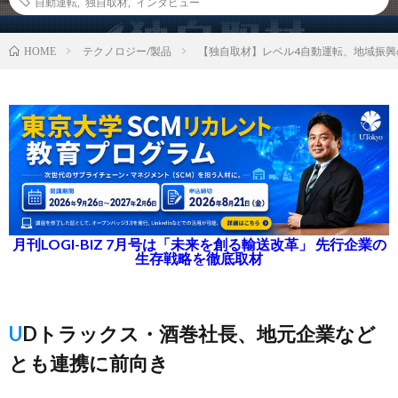
自動運転
,
独自取材
,
インタビュー
テクノロジー/製品
【独自取材】レベル4自動運転、地域振
HOME
月刊LOGI-BIZ 7月号は「未来を創る輸送改革」 先行企業の
生存戦略を徹底取材
UDトラックス・酒巻社長、地元企業など
とも連携に前向き