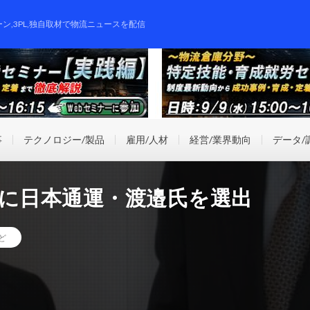
ーン,3PL,独自取材で物流ニュースを配信
事
テクノロジー/製品
雇用/人材
経営/業界動向
データ/
」に日本通運・渡邉氏を選出
ど