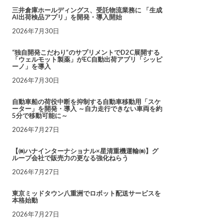
三井倉庫ホールディングス、受託物流業務に 「生成
AI出荷検品アプリ」を開発・導入開始
2026年7月30日
“独自開発こだわり”のサプリメントでD2C展開する
「ウェルモット製薬」がEC自動出荷アプリ「シッピ
ーノ」を導入
2026年7月30日
自動車船の荷役中断を抑制する自動車移動用「スケ
ーター」を開発・導入 ～自力走行できない車両を約
5分で移動可能に～
2026年7月27日
【㈱ハナインターナショナル×星清重機運輸㈱】グ
ループ会社で販売力の更なる強化ねらう
2026年7月27日
東京ミッドタウン八重洲でロボット配送サービスを
本格始動
2026年7月27日