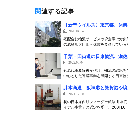
関連する記事
【新型ウイルス】東京都、休業
2020.04.14
宅配含む物流サービスや貸倉庫は対象
の感染拡大阻止へ休業を要請している対
千葉・四街道の日東物流、淑徳
2022.07.04
菅原代表取締役が講師、物流の課題を“
中心とした運送事業を展開する日東物流は
井本商運、阪神港と敦賀港や境
2021.12.10
初の日本海内航フィーダー航路 井本商
イアル事業」の選定を受け、200TEU（2