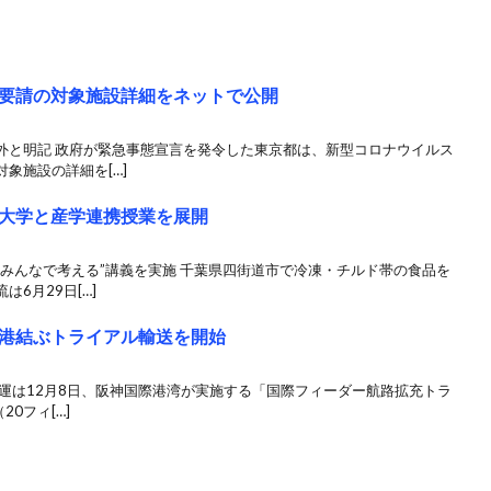
要請の対象施設詳細をネットで公開
外と明記 政府が緊急事態宣言を発令した東京都は、新型コロナウイルス
象施設の詳細を[…]
大学と産学連携授業を展開
みんなで考える”講義を実施 千葉県四街道市で冷凍・チルド帯の食品を
6月29日[…]
港結ぶトライアル輸送を開始
運は12月8日、阪神国際港湾が実施する「国際フィーダー航路拡充トラ
0フィ[…]