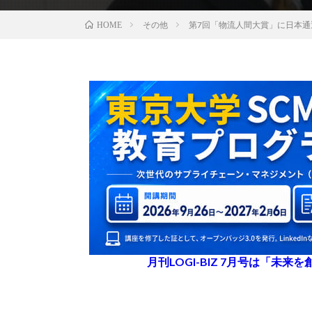
その他
第7回「物流人間大賞」に日本通
HOME
月刊LOGI-BIZ 7月号は「未