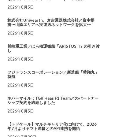
2026年8月5日
株式会社Univearth、倉吉運送株式会社と資本提
携〜山陰エリアへ実運送ネットワークを拡大〜
2026年8月5日
川崎重工業／ばら積運搬船「ARISTOS II」の引き渡
し
2026年8月5日
フジトランスコーポレーション／新造船「蓉翔丸」
就航
2026年8月5日
ネバーマイル：TGR Haas F1 Teamとのパートナー
シップ契約を締結しました
2026年8月5日
【トドケール】マルチキャリア化に向けて、2026
年7月よりヤマト運輸とのAPI連携を開始
2026年7月30日