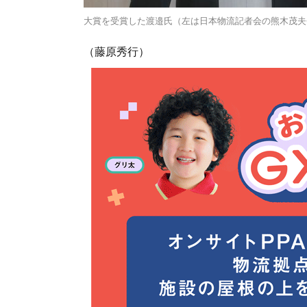
大賞を受賞した渡邉氏（左は日本物流記者会の熊木茂夫
（藤原秀行）