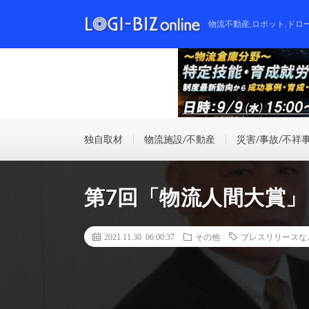
物流不動産,ロボット,ドロ
独自取材
物流施設/不動産
災害/事故/不祥
第7回「物流人間大賞
2021.11.30 06:00:37
その他
プレスリリースな