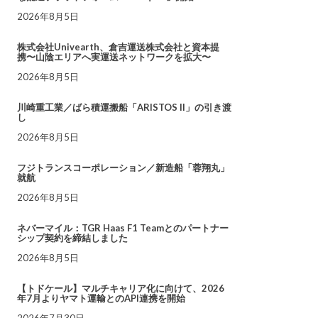
2026年8月5日
株式会社Univearth、倉吉運送株式会社と資本提
携〜山陰エリアへ実運送ネットワークを拡大〜
2026年8月5日
川崎重工業／ばら積運搬船「ARISTOS II」の引き渡
し
2026年8月5日
フジトランスコーポレーション／新造船「蓉翔丸」
就航
2026年8月5日
ネバーマイル：TGR Haas F1 Teamとのパートナー
シップ契約を締結しました
2026年8月5日
【トドケール】マルチキャリア化に向けて、2026
年7月よりヤマト運輸とのAPI連携を開始
2026年7月30日