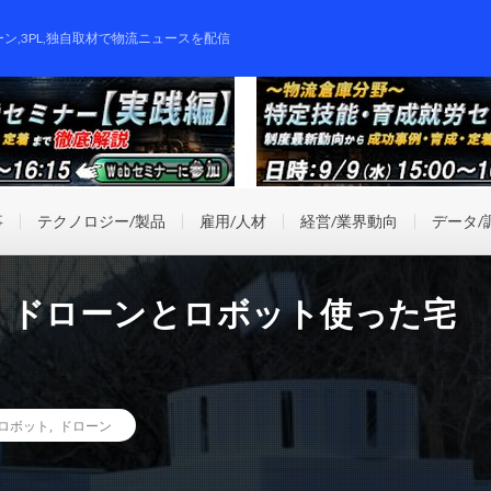
ーン,3PL,独自取材で物流ニュースを配信
事
テクノロジー/製品
雇用/人材
経営/業界動向
データ/
、ドローンとロボット使った宅
ロボット
,
ドローン