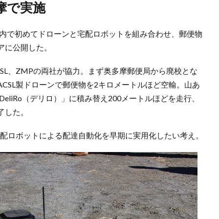
摩で実施
国内で初めてドローンと宅配ロボットを組み合わせ、郵便物
アに公開した。
SL、ZMPの両社が協力。まず奥多摩郵便局から廃校とな
CSL製ドローンで郵便物を2キロメートルほど空輸。山あ
eliRo（デリロ）」に積み替え200メートルほどを走行、
了した。
宅配ロボットによる配達自動化を早期に実用化したい考え。