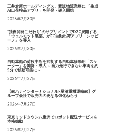
三井倉庫ホールディングス、受託物流業務に 「生成
AI出荷検品アプリ」を開発・導入開始
2026年7月30日
“独自開発こだわり”のサプリメントでD2C展開する
「ウェルモット製薬」がEC自動出荷アプリ「シッピ
ーノ」を導入
2026年7月30日
自動車船の荷役中断を抑制する自動車移動用「スケ
ーター」を開発・導入 ～自力走行できない車両を約
5分で移動可能に～
2026年7月27日
【㈱ハナインターナショナル×星清重機運輸㈱】グ
ループ会社で販売力の更なる強化ねらう
2026年7月27日
東京ミッドタウン八重洲でロボット配送サービスを
本格始動
2026年7月27日