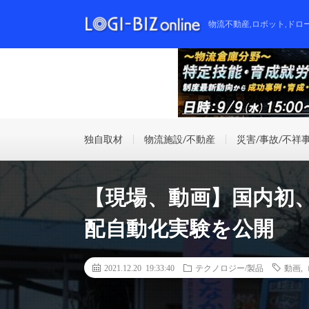
物流不動産,ロボット,ドロ
独自取材
物流施設/不動産
災害/事故/不祥
【現場、動画】国内初
配自動化実験を公開
2021.12.20 19:33:40
テクノロジー/製品
動画
,