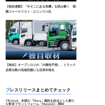
【独自連載】「今そこにある危機」を読み解く 国
際ジャーナリスト・ビニシウス氏
【独自】オープンロジの「AI梱包予測」、トラック
必要台数の迅速把握にも活用本格化
プレスリリースまとめてチェック
CBcloud、全国の「Marq」施設を起点とした新た
な配送プラットフォーム「MarqGO」開始