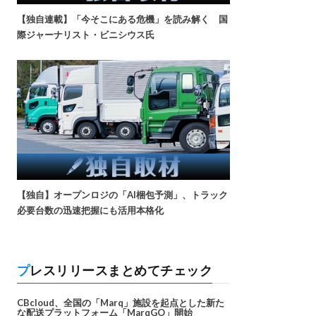
【独自連載】「今そこにある危機」を読み解く 国
際ジャーナリスト・ビニシウス氏
【独自】オープンロジの「AI梱包予測」、トラック
必要台数の迅速把握にも活用本格化
プレスリリースまとめてチェック
CBcloud、全国の「Marq」施設を起点とした新た
な配送プラットフォーム「MarqGO」開始