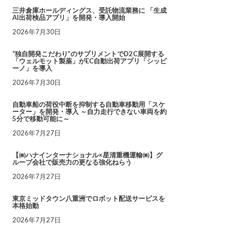
三井倉庫ホールディングス、受託物流業務に 「生成
AI出荷検品アプリ」を開発・導入開始
2026年7月30日
“独自開発こだわり”のサプリメントでD2C展開する
「ウェルモット製薬」がEC自動出荷アプリ「シッピ
ーノ」を導入
2026年7月30日
自動車船の荷役中断を抑制する自動車移動用「スケ
ーター」を開発・導入 ～自力走行できない車両を約
5分で移動可能に～
2026年7月27日
【㈱ハナインターナショナル×星清重機運輸㈱】グ
ループ会社で販売力の更なる強化ねらう
2026年7月27日
東京ミッドタウン八重洲でロボット配送サービスを
本格始動
2026年7月27日