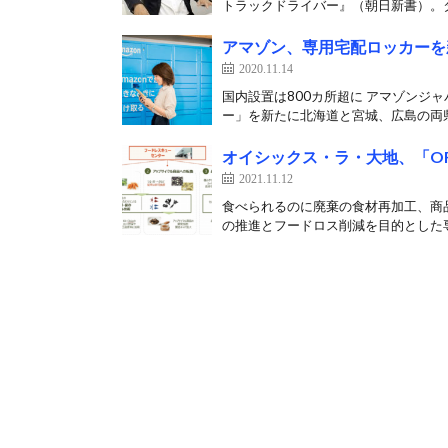
トラックドライバー』（朝日新書）。タ
アマゾン、専用宅配ロッカーを
2020.11.14
国内設置は800カ所超に アマゾンジャパ
ー」を新たに北海道と宮城、広島の両県
オイシックス・ラ・大地、「O
2021.11.12
食べられるのに廃棄の食材再加工、商品
の推進とフードロス削減を目的とした専