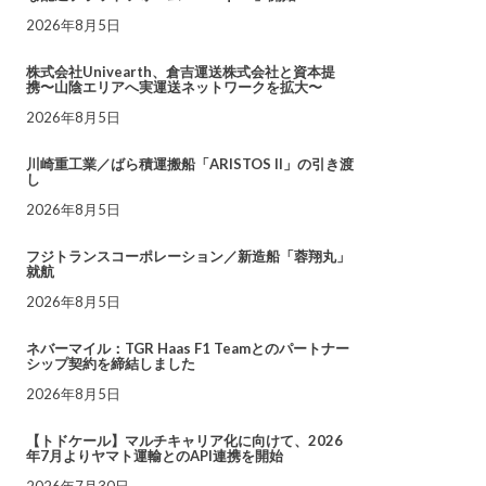
2026年8月5日
株式会社Univearth、倉吉運送株式会社と資本提
携〜山陰エリアへ実運送ネットワークを拡大〜
2026年8月5日
川崎重工業／ばら積運搬船「ARISTOS II」の引き渡
し
2026年8月5日
フジトランスコーポレーション／新造船「蓉翔丸」
就航
2026年8月5日
ネバーマイル：TGR Haas F1 Teamとのパートナー
シップ契約を締結しました
2026年8月5日
【トドケール】マルチキャリア化に向けて、2026
年7月よりヤマト運輸とのAPI連携を開始
2026年7月30日