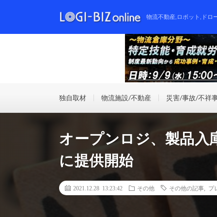
物流不動産,ロボット,ドロ
独自取材
物流施設/不動産
災害/事故/不祥
オープンロジ、製品入
に提供開始
2021.12.28 13:23:42
その他
その他の記事
,
プ