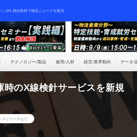
ーン,3PL,独自取材で物流ニュースを配信
事
テクノロジー/製品
雇用/人材
経営/業界動向
データ/
庫時のX線検針サービスを新規
レスリリースなど