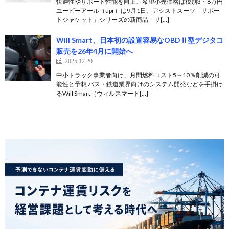
快適性やサポート性能を向上、希望小売価格は税別3・8万円
ユーピーアール（upr）は9月1日、アシストスーツ「サポー
トジャケット」シリーズの新商品「サ[…]
Will Smart、日本初の設置容易なOBDⅡ型デジタコ
販売を26年4月に開始へ
2025.12.20
中小トラック事業者向け、月間燃料コスト5～10％削減の可
能性と予想 バス・鉄道業界向けのシステム開発などを手掛け
るWill Smart（ウィルスマート[…]