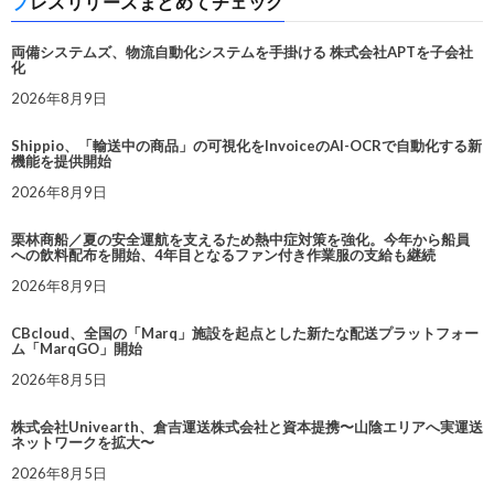
プレスリリースまとめてチェック
両備システムズ、物流自動化システムを手掛ける 株式会社APTを子会社
化
2026年8月9日
Shippio、「輸送中の商品」の可視化をInvoiceのAI-OCRで自動化する新
機能を提供開始
2026年8月9日
栗林商船／夏の安全運航を支えるため熱中症対策を強化。今年から船員
への飲料配布を開始、4年目となるファン付き作業服の支給も継続
2026年8月9日
CBcloud、全国の「Marq」施設を起点とした新たな配送プラットフォー
ム「MarqGO」開始
2026年8月5日
株式会社Univearth、倉吉運送株式会社と資本提携〜山陰エリアへ実運送
ネットワークを拡大〜
2026年8月5日