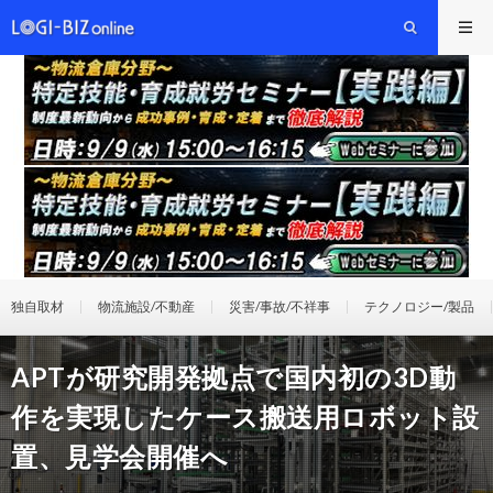
独自取材
物流施設/不動産
災害/事故/不祥事
テクノロジー/製品
APTが研究開発拠点で国内初の3D動
作を実現したケース搬送用ロボット設
置、見学会開催へ