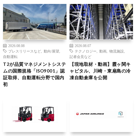
2026.08.08
2026.08.07
プレスリリースなど
,
動向/展望
,
テクノロジー
,
動画
,
物流施設
,
自動運転
記者会見など
T2が品質マネジメントシステ
【現地取材・動画】霞ヶ関キ
ムの国際規格「ISO9001」認
ャピタル、川崎・東扇島の冷
証取得、自動運転分野で国内
凍自動倉庫を公開
初