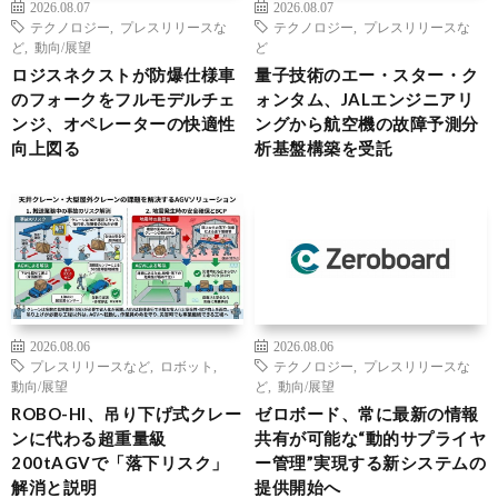
2026.08.07
2026.08.07
テクノロジー
,
プレスリリースな
テクノロジー
,
プレスリリースな
ど
,
動向/展望
ど
ロジスネクストが防爆仕様車
量子技術のエー・スター・ク
のフォークをフルモデルチェ
ォンタム、JALエンジニアリ
ンジ、オペレーターの快適性
ングから航空機の故障予測分
向上図る
析基盤構築を受託
2026.08.06
2026.08.06
プレスリリースなど
,
ロボット
,
テクノロジー
,
プレスリリースな
動向/展望
ど
,
動向/展望
ROBO-HI、吊り下げ式クレー
ゼロボード、常に最新の情報
ンに代わる超重量級
共有が可能な“動的サプライヤ
200tAGVで「落下リスク」
ー管理”実現する新システムの
解消と説明
提供開始へ