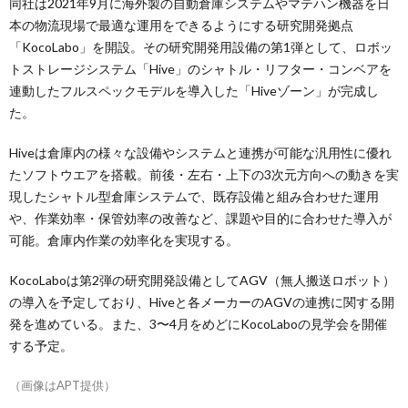
同社は2021年9月に海外製の自動倉庫システムやマテハン機器を日
本の物流現場で最適な運用をできるようにする研究開発拠点
「KocoLabo」を開設。その研究開発用設備の第1弾として、ロボッ
トストレージシステム「Hive」のシャトル・リフター・コンベアを
連動したフルスペックモデルを導入した「Hiveゾーン」が完成し
た。
Hiveは倉庫内の様々な設備やシステムと連携が可能な汎用性に優れ
たソフトウエアを搭載。前後・左右・上下の3次元方向への動きを実
現したシャトル型倉庫システムで、既存設備と組み合わせた運用
や、作業効率・保管効率の改善など、課題や目的に合わせた導入が
可能。倉庫内作業の効率化を実現する。
KocoLaboは第2弾の研究開発設備としてAGV（無人搬送ロボット）
の導入を予定しており、Hiveと各メーカーのAGVの連携に関する開
発を進めている。また、3〜4月をめどにKocoLaboの見学会を開催
する予定。
（画像はAPT提供）