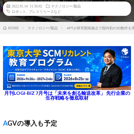
2022.01.14 11:56:02
テクノロジー/製品
ロボット
,
プレスリリースなど
テクノロジー/製品
APTが研究開発拠点で国内初の3D動作
HOME
月刊LOGI-BIZ 7月号は「未来を創る輸送改革」 先行企業の
生存戦略を徹底取材
AGVの導入も予定