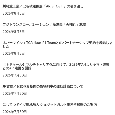
川崎重工業／ばら積運搬船「ARISTOS II」の引き渡し
2026年8月5日
フジトランスコーポレーション／新造船「蓉翔丸」就航
2026年8月5日
ネバーマイル：TGR Haas F1 Teamとのパートナーシップ契約を締結しま
した
2026年8月5日
【トドケール】マルチキャリア化に向けて、2026年7月よりヤマト運輸
とのAPI連携を開始
2026年7月30日
JR貨物／お盆休み期間の貨物列車の運転計画について
2026年7月30日
にしてつドイツ現地法人 シュツットガルト事務所移転のご案内
2026年7月30日