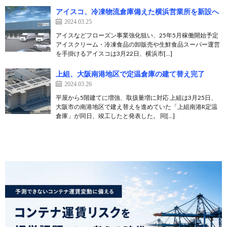
アイスコ、冷凍物流倉庫備えた横浜営業所を新設へ
2024.03.25
アイスなどフローズン事業強化狙い、25年5月稼働開始予定
アイスクリーム・冷凍食品の卸販売や生鮮食品スーパー運営
を手掛けるアイスコは3月22日、横浜市[…]
上組、大阪南港地区で定温倉庫の建て替え完了
2024.03.26
平屋から5階建てに増強、取扱量増に対応 上組は3月25日、
大阪市の南港地区で建え替えを進めていた「上組南港R定温
倉庫」が同日、竣工したと発表した。 同[…]