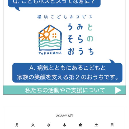
2026年8月
月
火
水
木
金
土
日