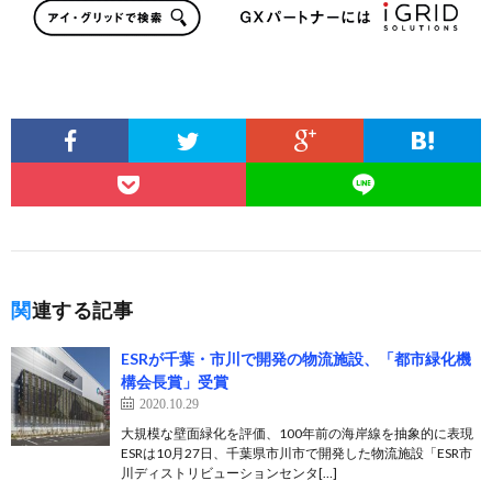
関連する記事
ESRが千葉・市川で開発の物流施設、「都市緑化機
構会長賞」受賞
2020.10.29
大規模な壁面緑化を評価、100年前の海岸線を抽象的に表現
ESRは10月27日、千葉県市川市で開発した物流施設「ESR市
川ディストリビューションセンタ[…]