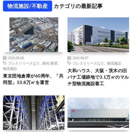
物流施設/不動産
カテゴリの最新記事
2026.08.08
2026.08.07
プレスリリースなど
,
動向/展望
,
プレスリリースなど
,
物流施設
物流施設
大和ハウス、大阪・茨木の旧
東京団地倉庫が60周年、「共
パナ工場跡地で3.1万㎡のマル
同型」53.8万㎡を運営
チ型物流施設着工