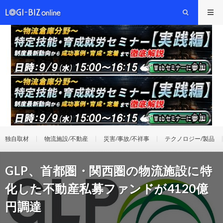
独自取材
物流施設/不動産
災害/事故/不祥事
テクノロジー/製品
GLP、首都圏・関西圏の物流施設に特
化した不動産私募ファンドが4120億
円調達