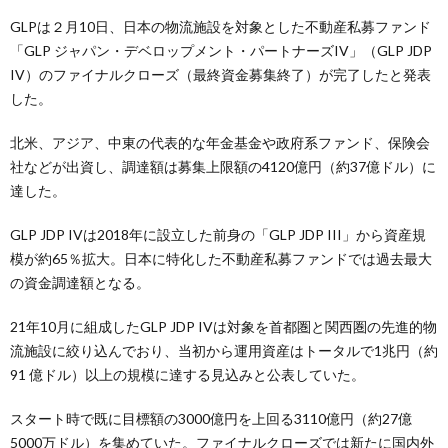
GLPは２月10日、日本の物流施設を対象とした不動産私募ファンド
「GLP ジャパン・デベロップメント・パートナーズIV」（GLP JDP
IV）のファイナルクローズ（最終資金募集終了）が完了したと発表
した。
北米、アジア、中東の代表的な年金基金や政府系ファンド、保険会
社などが出資し、調達額は募集上限額の4120億円（約37億ドル）に
達した。
GLP JDP IVは2018年に設立した前身の「GLP JDP III」から資産規
模が約65％拡大。日本に特化した不動産私募ファンドでは過去最大
の資金調達額となる。
21年10月に組成したGLP JDP IVは対象を首都圏と関西圏の先進的物
流施設に絞り込んでおり、当初から運用資産はトータルで1兆円（約
91 億ドル）以上の規模に達する見込みと公表していた。
スタート時で既に目標額の3000億円を上回る3110億円（約27億
5000万ドル）を集めていた。ファイナルクローズでは新たに国内外