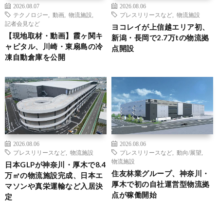
2026.08.07
2026.08.06
テクノロジー
,
動画
,
物流施設
,
プレスリリースなど
,
物流施設
記者会見など
ヨコレイが上信越エリア初、
【現地取材・動画】霞ヶ関キ
新潟・長岡で2.7万tの物流拠
ャピタル、川崎・東扇島の冷
点開設
凍自動倉庫を公開
2026.08.06
2026.08.06
プレスリリースなど
,
物流施設
プレスリリースなど
,
動向/展望
,
物流施設
日本GLPが神奈川・厚木で8.4
住友林業グループ、神奈川・
万㎡の物流施設完成、日本エ
厚木で初の自社運営型物流拠
マソンや真栄運輸など入居決
点が稼働開始
定