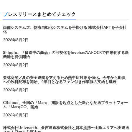
プレスリリースまとめてチェック
両備システムズ、物流自動化システムを手掛ける 株式会社APTを子会社
化
2026年8月9日
Shippio、「輸送中の商品」の可視化をInvoiceのAI-OCRで自動化する新
機能を提供開始
2026年8月9日
栗林商船／夏の安全運航を支えるため熱中症対策を強化。今年から船員
への飲料配布を開始、4年目となるファン付き作業服の支給も継続
2026年8月9日
CBcloud、全国の「Marq」施設を起点とした新たな配送プラットフォー
ム「MarqGO」開始
2026年8月5日
株式会社Univearth、倉吉運送株式会社と資本提携〜山陰エリアへ実運送
ネットワークを拡大〜