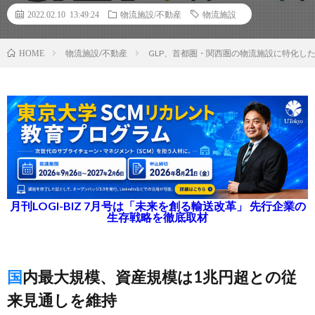
2022.02.10 13:49:24
物流施設/不動産
物流施設
物流施設/不動産
GLP、首都圏・関西圏の物流施設に特化した
HOME
月刊LOGI-BIZ 7月号は「未来を創る輸送改革」 先行企業の
生存戦略を徹底取材
国内最大規模、資産規模は1兆円超との従
来見通しを維持