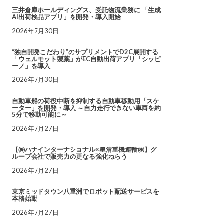
三井倉庫ホールディングス、受託物流業務に 「生成
AI出荷検品アプリ」を開発・導入開始
2026年7月30日
“独自開発こだわり”のサプリメントでD2C展開する
「ウェルモット製薬」がEC自動出荷アプリ「シッピ
ーノ」を導入
2026年7月30日
自動車船の荷役中断を抑制する自動車移動用「スケ
ーター」を開発・導入 ～自力走行できない車両を約
5分で移動可能に～
2026年7月27日
【㈱ハナインターナショナル×星清重機運輸㈱】グ
ループ会社で販売力の更なる強化ねらう
2026年7月27日
東京ミッドタウン八重洲でロボット配送サービスを
本格始動
2026年7月27日