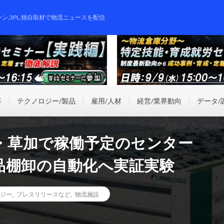
ーン,3PL,独自取材で物流ニュースを配信
事
テクノロジー/製品
雇用/人材
経営/業界動向
データ/
玉・草加で稼働予定のセンター
品棚卸の自動化へ実証実験
ジー
,
プレスリリースなど
,
物流施設