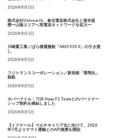
2026年8月5日
株式会社Univearth、倉吉運送株式会社と資本提
携〜山陰エリアへ実運送ネットワークを拡大〜
2026年8月5日
川崎重工業／ばら積運搬船「ARISTOS II」の引き渡
し
2026年8月5日
フジトランスコーポレーション／新造船「蓉翔丸」
就航
2026年8月5日
ネバーマイル：TGR Haas F1 Teamとのパートナー
シップ契約を締結しました
2026年8月5日
【トドケール】マルチキャリア化に向けて、2026
年7月よりヤマト運輸とのAPI連携を開始
2026年7月30日