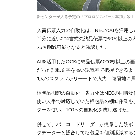
新センターが入る予定の「プロロジスパーク草加」竣工
入荷伝票入力の自動化は、NECのAIを活用し
半分に近い204書式の納品伝票で90％以上
75％削減可能となると確認した。
AIを活用したOCRに納品伝票6000枚以上
だった記載文字を高い認識率で把握できるよう
1人のスタッフがリモートで入力、遠隔地に
梱包品棚卸の自動化・省力化はNECの同時
使い人手で対応していた梱包品の棚卸作業を
ダーを使い、100％の自動化を成し遂げた。
併せて、バーコードリーダーが撮像した段ボ
タデーターと照合して梱包品を個別認識する