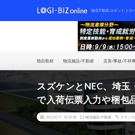
物流不動産,ロボット,ドロ
独自取材
物流施設/不動産
災害/事故/不祥
スズケンとNEC、埼
で入荷伝票入力や梱包
2022.02.17 14:56:38
物流施設/不動産
テクノロ