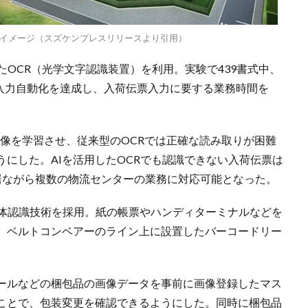
イメージ（スズケンプレスリリースより引用）
たOCR（光学文字認識装置）を利用。実験で439書式中、
の入力自動化を達成し、入荷伝票入力に要する業務時間を
の画像を学習させ、従来型のOCRでは正確な読み取りが困難
にした。AIを活用したOCRでも認識できない入荷伝票は
居ながら複数の物流センターの業務に対応可能となった。
物体認識技術を採用。紙の帳票やハンディターミナルなどを
、ベルトコンベアーのライン上に設置したバーコードリー
ールなどの梱包品の画像データを事前に画像登録したマス
ことで、包装変更を確認できるようにした。同時に梱包品