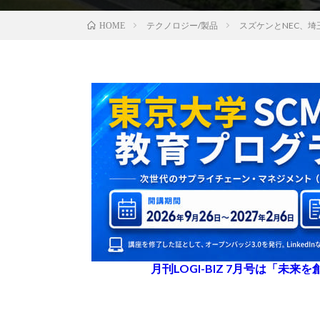
テクノロジー/製品
スズケンとNEC、
HOME
月刊LOGI-BIZ 7月号は「未