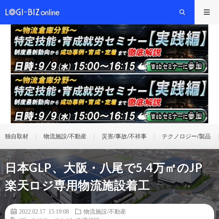
独自取材
物流施設/不動産
災害/事故/不祥事
テクノロジー/製品
日本GLP、大阪・八尾で5.4万㎡のJP
楽天ロジ専用物流施設着工
2022.02.17 15:19:08
物流施設/不動産