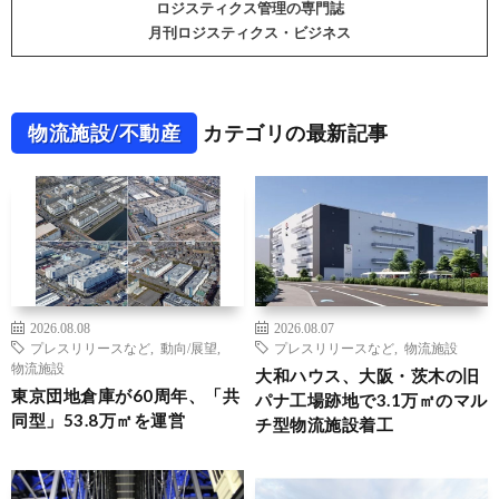
ロジスティクス管理の専門誌
月刊ロジスティクス・ビジネス
物流施設/不動産
カテゴリの最新記事
2026.08.08
2026.08.07
プレスリリースなど
,
動向/展望
,
プレスリリースなど
,
物流施設
物流施設
大和ハウス、大阪・茨木の旧
東京団地倉庫が60周年、「共
パナ工場跡地で3.1万㎡のマル
同型」53.8万㎡を運営
チ型物流施設着工