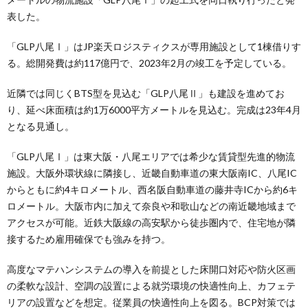
表した。
「GLP八尾Ⅰ」はJP楽天ロジスティクスが専用施設として1棟借りす
る。総開発費は約117億円で、2023年2月の竣工を予定している。
近隣では同じくBTS型を見込む「GLP八尾Ⅱ」も建設を進めてお
り、延べ床面積は約1万6000平方メートルを見込む。完成は23年4月
となる見通し。
「GLP八尾Ⅰ」は東大阪・八尾エリアでは希少な賃貸型先進的物流
施設。大阪外環状線に隣接し、近畿自動車道の東大阪南IC、八尾IC
からともに約4キロメートル、西名阪自動車道の藤井寺ICから約6キ
ロメートル。大阪市内に加えて奈良や和歌山などの南近畿地域まで
アクセスが可能。近鉄大阪線の高安駅から徒歩圏内で、住宅地が隣
接するため雇用確保でも強みを持つ。
高度なマテハンシステムの導入を前提とした床開口対応や防火区画
の柔軟な設計、空調の設置による就労環境の快適性向上、カフェテ
リアの設置などを想定。従業員の快適性向上を図る。BCP対策では