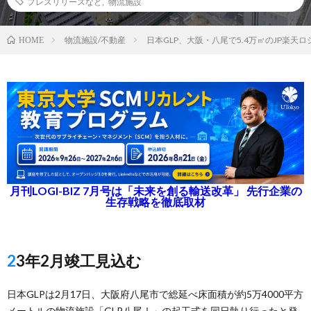
プレスリリースなど
,
物流施設
物流施設/不動産
日本GLP、大阪・八尾で5.4万㎡のJP楽天
HOME
月刊LOGI-BIZ 7月号は「未来を創る輸送改革」 先行企業の
生存戦略を徹底取材
23年2月竣工見込む
日本GLPは2月17日、大阪府八尾市で総延べ床面積が約5万4000平方
メートルの物流施設「GLP八尾Ⅰ」の起工式を同日執り行ったと発