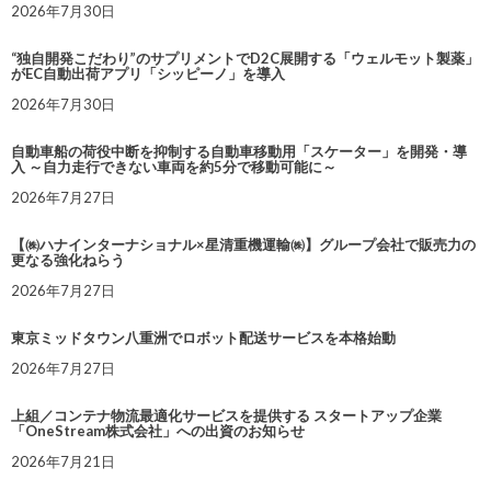
2026年7月30日
“独自開発こだわり”のサプリメントでD2C展開する「ウェルモット製薬」
がEC自動出荷アプリ「シッピーノ」を導入
2026年7月30日
自動車船の荷役中断を抑制する自動車移動用「スケーター」を開発・導
入 ～自力走行できない車両を約5分で移動可能に～
2026年7月27日
【㈱ハナインターナショナル×星清重機運輸㈱】グループ会社で販売力の
更なる強化ねらう
2026年7月27日
東京ミッドタウン八重洲でロボット配送サービスを本格始動
2026年7月27日
上組／コンテナ物流最適化サービスを提供する スタートアップ企業
「OneStream株式会社」への出資のお知らせ
2026年7月21日