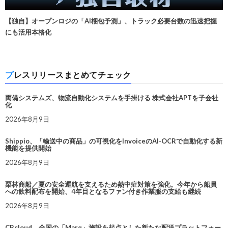
【独自】オープンロジの「AI梱包予測」、トラック必要台数の迅速把握
にも活用本格化
プレスリリースまとめてチェック
両備システムズ、物流自動化システムを手掛ける 株式会社APTを子会社
化
2026年8月9日
Shippio、「輸送中の商品」の可視化をInvoiceのAI-OCRで自動化する新
機能を提供開始
2026年8月9日
栗林商船／夏の安全運航を支えるため熱中症対策を強化。今年から船員
への飲料配布を開始、4年目となるファン付き作業服の支給も継続
2026年8月9日
CBcloud、全国の「Marq」施設を起点とした新たな配送プラットフォー