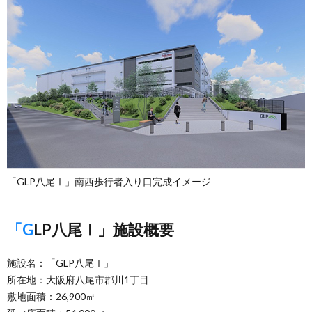
「GLP八尾Ⅰ」南西歩行者入り口完成イメージ
「GLP八尾Ⅰ」施設概要
施設名：「GLP八尾Ⅰ」
所在地：大阪府八尾市郡川1丁目
敷地面積：26,900㎡