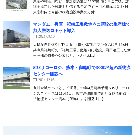
東京や神奈川など、累計投資額は6100億円に ※この後、詳
細を追加した続報を配信する予定です 三井不動産は3月4日、
東京都内で今後の物流施設事業の方針[…]
マンダム、兵庫・福崎工場敷地内に新設の生産棟で
無人搬送ロボット導入
2021.09.16
大幅な自動化やIoT活用が可能な体制に マンダムは9月16日、
兵庫県福崎町の「福崎工場」敷地内に建設、同日竣工した新
生産棟の概要を公表した。 >延べ床[…]
SBSリコーロジ、熊本・御船町で3000坪超の新物流
センター開設へ
2024.12.05
九州全域のハブとして運営、25年4月開業予定 SBSリコーロ
ジスティクスは12月5日、熊本県御船町で新たな物流拠点
「物流センター熊本（仮称）」を開発す[…]