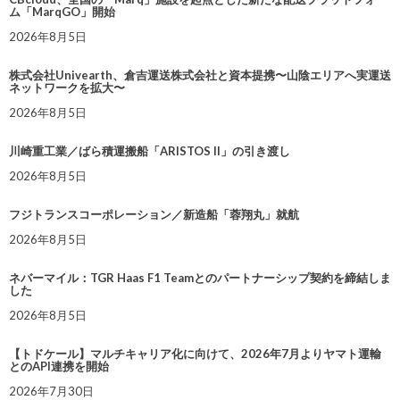
ム「MarqGO」開始
2026年8月5日
株式会社Univearth、倉吉運送株式会社と資本提携〜山陰エリアへ実運送
ネットワークを拡大〜
2026年8月5日
川崎重工業／ばら積運搬船「ARISTOS II」の引き渡し
2026年8月5日
フジトランスコーポレーション／新造船「蓉翔丸」就航
2026年8月5日
ネバーマイル：TGR Haas F1 Teamとのパートナーシップ契約を締結しま
した
2026年8月5日
【トドケール】マルチキャリア化に向けて、2026年7月よりヤマト運輸
とのAPI連携を開始
2026年7月30日