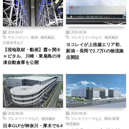
2026.08.07
2026.08.06
テクノロジー
,
動画
,
物流施設
,
プレスリリースなど
,
物流施設
記者会見など
ヨコレイが上信越エリア初、
【現地取材・動画】霞ヶ関キ
新潟・長岡で2.7万tの物流拠
ャピタル、川崎・東扇島の冷
点開設
凍自動倉庫を公開
2026.08.06
2026.08.06
プレスリリースなど
,
物流施設
プレスリリースなど
,
動向/展望
,
物流施設
日本GLPが神奈川・厚木で8.4