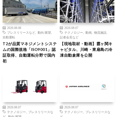
2026.08.08
2026.08.07
プレスリリースなど
,
動向/展望
,
テクノロジー
,
動画
,
物流施設
,
自動運転
記者会見など
T2が品質マネジメントシステ
【現地取材・動画】霞ヶ関キ
ムの国際規格「ISO9001」認
ャピタル、川崎・東扇島の冷
証取得、自動運転分野で国内
凍自動倉庫を公開
初
2026.08.07
2026.08.07
テクノロジー
,
プレスリリースな
テクノロジー
,
プレスリリースな
ど
,
動向/展望
ど