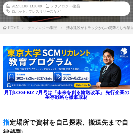
2022.03.08 13:00:09
テクノロジー/製品
ロボット
,
プレスリリースなど
テクノロジー/製品
清水建設がトラックからの荷降ろし作業
HOME
月刊LOGI-BIZ 7月号は「未来を創る輸送改革」 先行企業の
生存戦略を徹底取材
指定場所で資材を自己探索、搬送先まで自
律移動