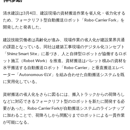
清水建設は3月4日、建設現場の資材搬送作業を省人化・省力化する
ため、フォークリフト型自動搬送ロボット「Robo-Carrier Fork」を
開発したと発表した。
建設技能労働者は高齢化が進み、現場作業の省人化が建設業界共通
の課題となっている。同社は建築工事現場のデジタル化コンセプト
「Shimz Smart Site」に基づき、人と自律型ロボットが協働するロボ
ット施工（Robot Work）を推進。資材搬送はパレット積みの資材を
水平搬送する自動搬送ロボット「Robo-Carrier」と垂直搬送エレベ
ーター「Autonomous-ELV」を組み合わせた自動搬送システムを既
に実用化している。
資材搬送の省人化をさらに図るには、搬入トラックからの荷降ろし
などに対応できるフォークリフト型のロボットを新たに開発する必
要があった。Robo-Carrier Forkが自動搬送システムのラインナップ
に加わることで、荷降ろしから間配りまでロボットによる一貫作業
が可能になる。