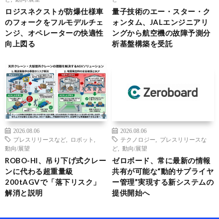
ロジスネクストが防爆仕様車
量子技術のエー・スター・ク
のフォークをフルモデルチェ
ォンタム、JALエンジニアリ
ンジ、オペレーターの快適性
ングから航空機の故障予測分
向上図る
析基盤構築を受託
2026.08.06
2026.08.06
プレスリリースなど
,
ロボット
,
テクノロジー
,
プレスリリースな
動向/展望
ど
,
動向/展望
ROBO-HI、吊り下げ式クレー
ゼロボード、常に最新の情報
ンに代わる超重量級
共有が可能な“動的サプライヤ
200tAGVで「落下リスク」
ー管理”実現する新システムの
解消と説明
提供開始へ