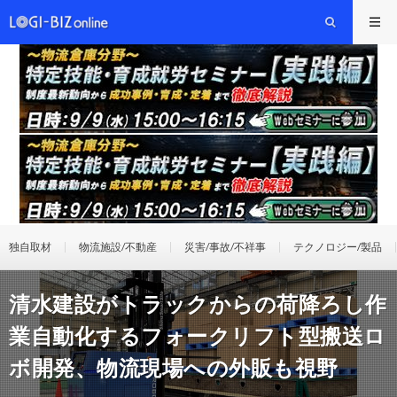
独自取材
物流施設/不動産
災害/事故/不祥事
テクノロジー/製品
清水建設がトラックからの荷降ろし作
業自動化するフォークリフト型搬送ロ
ボ開発、物流現場への外販も視野