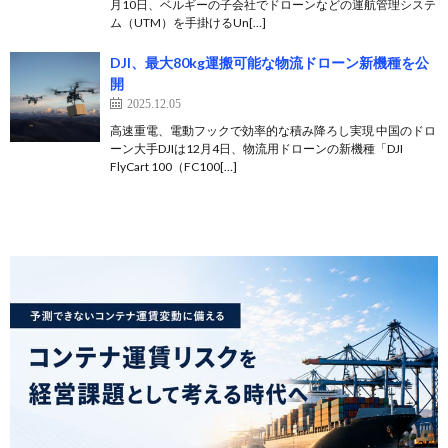
月10日、ベルギーの子会社でドローンなどの運航管理システ
ム（UTM）を手掛けるUn[…]
DJI、最大80kg運搬可能な物流ドローン新機種を公
開
2025.12.05
高速重電、電動フックで効率的な積み降ろし実現 中国のドロ
ーン大手DJIは12月4日、物流用ドローンの新機種「DJI
FlyCart 100（FC100[…]