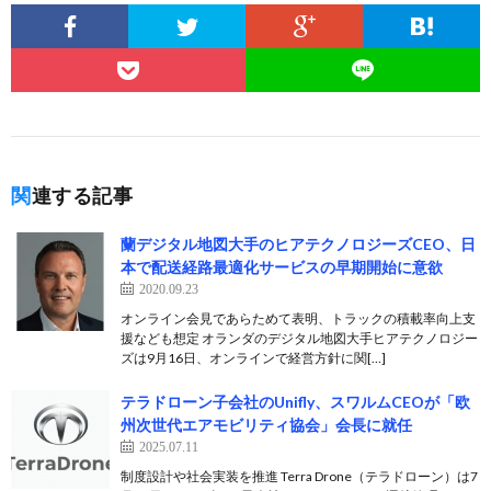
関連する記事
蘭デジタル地図大手のヒアテクノロジーズCEO、日
本で配送経路最適化サービスの早期開始に意欲
2020.09.23
オンライン会見であらためて表明、トラックの積載率向上支
援なども想定 オランダのデジタル地図大手ヒアテクノロジー
ズは9月16日、オンラインで経営方針に関[…]
テラドローン子会社のUnifly、スワルムCEOが「欧
州次世代エアモビリティ協会」会長に就任
2025.07.11
制度設計や社会実装を推進 Terra Drone（テラドローン）は7