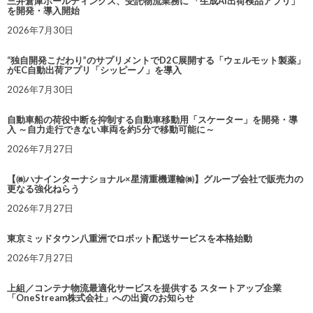
三井倉庫ホールディングス、受託物流業務に 「生成AI出荷検品アプリ」
を開発・導入開始
2026年7月30日
“独自開発こだわり”のサプリメントでD2C展開する「ウェルモット製薬」
がEC自動出荷アプリ「シッピーノ」を導入
2026年7月30日
自動車船の荷役中断を抑制する自動車移動用「スケーター」を開発・導
入 ～自力走行できない車両を約5分で移動可能に～
2026年7月27日
【㈱ハナインターナショナル×星清重機運輸㈱】グループ会社で販売力の
更なる強化ねらう
2026年7月27日
東京ミッドタウン八重洲でロボット配送サービスを本格始動
2026年7月27日
上組／コンテナ物流最適化サービスを提供する スタートアップ企業
「OneStream株式会社」への出資のお知らせ