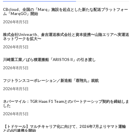
CBcloud、全国の「Marq」施設を起点とした新たな配送プラットフォー
ム「MarqGO」開始
2026年8月5日
株式会社Univearth、倉吉運送株式会社と資本提携〜山陰エリアへ実運送
ネットワークを拡大〜
2026年8月5日
川崎重工業／ばら積運搬船「ARISTOS II」の引き渡し
2026年8月5日
フジトランスコーポレーション／新造船「蓉翔丸」就航
2026年8月5日
ネバーマイル：TGR Haas F1 Teamとのパートナーシップ契約を締結しま
した
2026年8月5日
【トドケール】マルチキャリア化に向けて、2026年7月よりヤマト運輸
とのAPI連携を開始