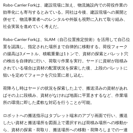
Robo-Carrier Forkは、建設現場に加え、物流施設内での荷役作業の
効率化にも寄与するとみている。同社は今後、建設現場への展開と
併せて、物流事業者へのレンタルや外販も視野に入れて取り組み、
社会実装を進めていく考えだ。
Robo-Carrier Forkは、SLAM（自己位置推定技術）を活用して自己位
置を認識し、指定された場所まで自律的に移動する。荷役フォーク
の揚高は3メートル、積載重量は1トンで、資材の探索とパレット穴
の検出を自律的に行い、荷取り作業を実行。ヤードに資材が段積み
されている場合は資材の配置状況を探索した後、上段のパレットに
狙いを定めてフォークを穴位置に差し込む。
荷降ろし時はヤードの状況を探索した上で、搬送済みの資材があれ
ばその上に段積み、資材がなければ地面に平置きするなど、作業場
所の環境に即した柔軟な対応を行うことが可能。
ロボットへの搬送指示はタブレット端末のアプリ画面で行い、搬送
したい資材と搬送場所を図面上で選択すれば荷積み場所への移動か
ら、資材の探索・荷取り、搬送場所への移動・荷降ろしまでの一連