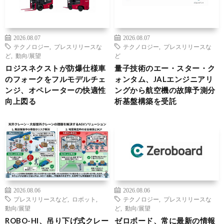
2026.08.07
2026.08.07
テクノロジー
,
プレスリリースな
テクノロジー
,
プレスリリースな
ど
,
動向/展望
ど
ロジスネクストが防爆仕様車
量子技術のエー・スター・ク
のフォークをフルモデルチェ
ォンタム、JALエンジニアリ
ンジ、オペレーターの快適性
ングから航空機の故障予測分
向上図る
析基盤構築を受託
2026.08.06
2026.08.06
プレスリリースなど
,
ロボット
,
テクノロジー
,
プレスリリースな
動向/展望
ど
,
動向/展望
ROBO-HI、吊り下げ式クレー
ゼロボード、常に最新の情報