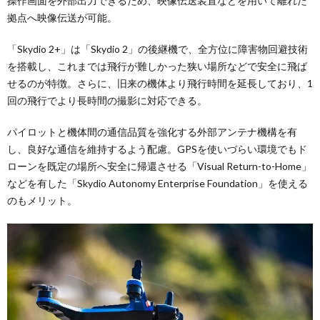
操作画面を外部出力できるため、映像伝送装置などを用いて離れた
拠点へ映像伝送が可能。
「Skydio 2+」は「Skydio 2」の後継機で、全方位に障害物回避技術
を搭載し、これまでは飛行が難しかった狭い場所などで安全に飛ば
せるのが特徴。さらに、旧来の機体より飛行時間を延長しており、1
回の飛行でより長時間の撮影に対応できる。
パイロットと機体間の通信品質を強化する外部アンテナ機構を有
し、良好な通信を維持するよう配慮。GPSを使いづらい環境でもド
ローンを既定の場所へ安全に帰還させる「Visual Return-to-Home」
などを有した「Skydio Autonomy Enterprise Foundation」を使える
のもメリット。