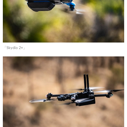
「Skydio 2+」