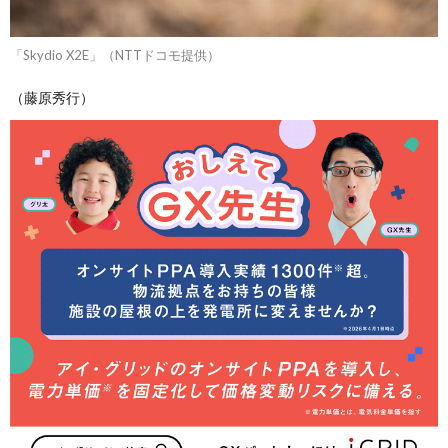
「Skydio X2E」（NTTドコモ提供）
（藤原秀行）