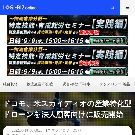
独自取材
物流施設/不動産
災害/事故/不祥事
テクノロジー/製品
ドコモ、米スカイディオの産業特化型
ドローンを法人顧客向けに販売開始
2022.03.18 06:00:26
テクノロジー/製品