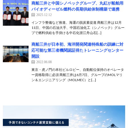
商船三井と中国シノペックグループ、丸紅が船舶用
バイオディーゼル燃料の長期供給体制構築で連携
2025.12.12
インフラ整備など推進、海運の脱炭素促進 商船三井は12月
11日、中国の石油大手、中国石油化工（シノペック）グルー
プで燃料供給を手掛ける中石化浙江舟山石[…]
商船三井が日本初、海洋開発関連特殊船の訓練に対
応可能な第三者機関認証得たトレーニングセンター
開設
2022.06.08
東京・虎ノ門の本社ビルロビー、自動船位保持のオペレータ
ー資格取得に必須 商船三井は6月7日、グループのMOLマリ
ン＆エンジニアリング（MOLMEC）と[…]