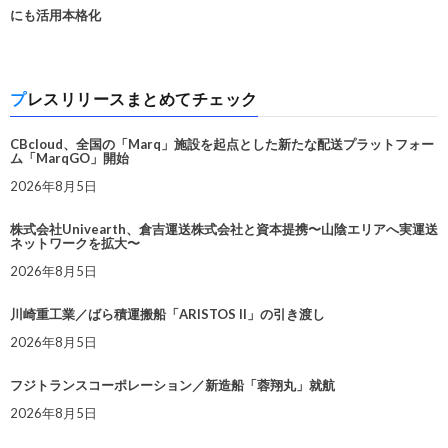
にも活用本格化
プレスリリースまとめてチェック
CBcloud、全国の「Marq」施設を起点とした新たな配送プラットフォー
ム「MarqGO」開始
2026年8月5日
株式会社Univearth、倉吉運送株式会社と資本提携〜山陰エリアへ実運送
ネットワークを拡大〜
2026年8月5日
川崎重工業／ばら積運搬船「ARISTOS II」の引き渡し
2026年8月5日
フジトランスコーポレーション／新造船「蓉翔丸」就航
2026年8月5日