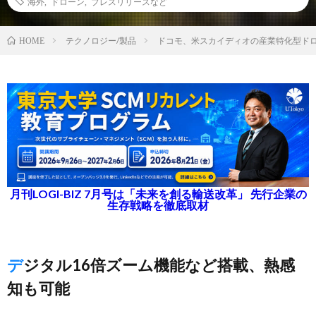
海外
,
ドローン
,
プレスリリースなど
テクノロジー/製品
ドコモ、米スカイディオの産業特化型ド
HOME
月刊LOGI-BIZ 7月号は「未来を創る輸送改革」 先行企業の
生存戦略を徹底取材
デジタル16倍ズーム機能など搭載、熱感
知も可能