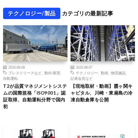
テクノロジー/製品
カテゴリの最新記事
2026.08.08
2026.08.07
プレスリリースなど
,
動向/展望
,
テクノロジー
,
動画
,
物流施設
,
自動運転
記者会見など
T2が品質マネジメントシステ
【現地取材・動画】霞ヶ関キ
ムの国際規格「ISO9001」認
ャピタル、川崎・東扇島の冷
証取得、自動運転分野で国内
凍自動倉庫を公開
初