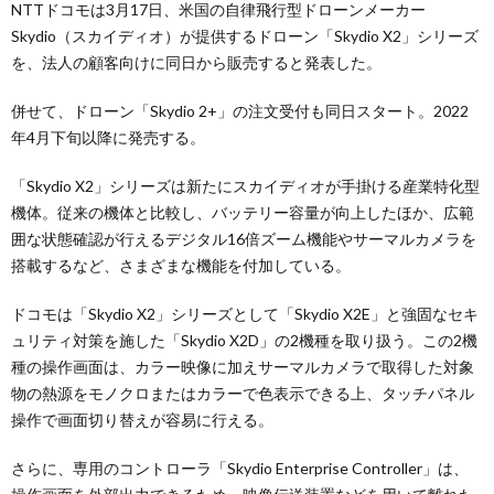
NTTドコモは3月17日、米国の自律飛行型ドローンメーカー
Skydio（スカイディオ）が提供するドローン「Skydio X2」シリーズ
を、法人の顧客向けに同日から販売すると発表した。
併せて、ドローン「Skydio 2+」の注文受付も同日スタート。2022
年4月下旬以降に発売する。
「Skydio X2」シリーズは新たにスカイディオが手掛ける産業特化型
機体。従来の機体と比較し、バッテリー容量が向上したほか、広範
囲な状態確認が行えるデジタル16倍ズーム機能やサーマルカメラを
搭載するなど、さまざまな機能を付加している。
ドコモは「Skydio X2」シリーズとして「Skydio X2E」と強固なセキ
ュリティ対策を施した「Skydio X2D」の2機種を取り扱う。この2機
種の操作画面は、カラー映像に加えサーマルカメラで取得した対象
物の熱源をモノクロまたはカラーで色表示できる上、タッチパネル
操作で画面切り替えが容易に行える。
さらに、専用のコントローラ「Skydio Enterprise Controller」は、