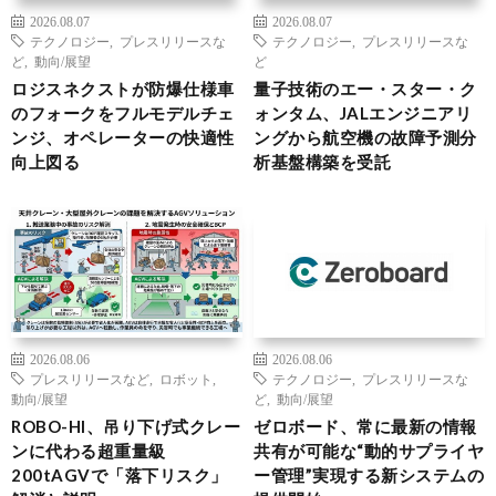
2026.08.07
2026.08.07
テクノロジー
,
プレスリリースな
テクノロジー
,
プレスリリースな
ど
,
動向/展望
ど
ロジスネクストが防爆仕様車
量子技術のエー・スター・ク
のフォークをフルモデルチェ
ォンタム、JALエンジニアリ
ンジ、オペレーターの快適性
ングから航空機の故障予測分
向上図る
析基盤構築を受託
2026.08.06
2026.08.06
プレスリリースなど
,
ロボット
,
テクノロジー
,
プレスリリースな
動向/展望
ど
,
動向/展望
ROBO-HI、吊り下げ式クレー
ゼロボード、常に最新の情報
ンに代わる超重量級
共有が可能な“動的サプライヤ
200tAGVで「落下リスク」
ー管理”実現する新システムの