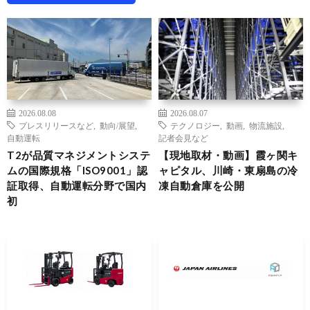
2026.08.08
2026.08.07
プレスリリースなど
,
動向/展望
,
テクノロジー
,
動画
,
物流施設
,
自動運転
記者会見など
T2が品質マネジメントシステ
【現地取材・動画】霞ヶ関キ
ムの国際規格「ISO9001」認
ャピタル、川崎・東扇島の冷
証取得、自動運転分野で国内
凍自動倉庫を公開
初