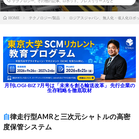
テクノロジー
,
その他の記事
,
ロボット
,
プレスリリースなど
テクノロジー/製品
ロジアスジャパン、無人化・省人化ロボッ
HOME
月刊LOGI-BIZ 7月号は「未来を創る輸送改革」 先行企業の
生存戦略を徹底取材
自律走行型AMRと三次元シャトルの高密
度保管システム