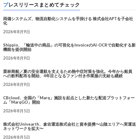
プレスリリースまとめてチェック
両備システムズ、物流自動化システムを手掛ける 株式会社APTを子会社
化
2026年8月9日
Shippio、「輸送中の商品」の可視化をInvoiceのAI-OCRで自動化する新
機能を提供開始
2026年8月9日
栗林商船／夏の安全運航を支えるため熱中症対策を強化。今年から船員
への飲料配布を開始、4年目となるファン付き作業服の支給も継続
2026年8月9日
CBcloud、全国の「Marq」施設を起点とした新たな配送プラットフォー
ム「MarqGO」開始
2026年8月5日
株式会社Univearth、倉吉運送株式会社と資本提携〜山陰エリアへ実運送
ネットワークを拡大〜
2026年8月5日