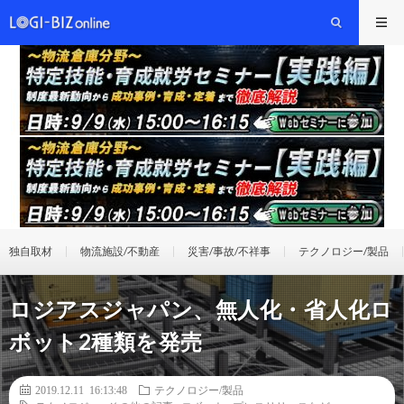
独自取材
物流施設/不動産
災害/事故/不祥事
テクノロジー/製品
ロジアスジャパン、無人化・省人化ロ
ボット2種類を発売
2019.12.11 16:13:48
テクノロジー/製品