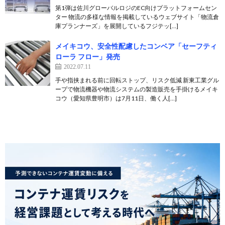
第1弾は佐川グローバルロジのEC向けプラットフォームセン
ター 物流の多様な情報を掲載しているウェブサイト「物流倉
庫プランナーズ」を展開しているフジテッ[…]
メイキコウ、安全性配慮したコンベア「セーフティ
ローラ フロー」発売
2022.07.11
手や指挟まれる前に回転ストップ、リスク低減 新東工業グル
ープで物流機器や物流システムの製造販売を手掛けるメイキ
コウ（愛知県豊明市）は7月11日、働く人[…]