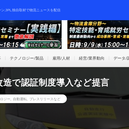
ーン,3PL,独自取材で物流ニュースを配信
事
テクノロジー/製品
雇用/人材
経営/業界動向
データ/
改造で認証制度導入など提言
ロジー
,
自動運転
,
プレスリリースなど