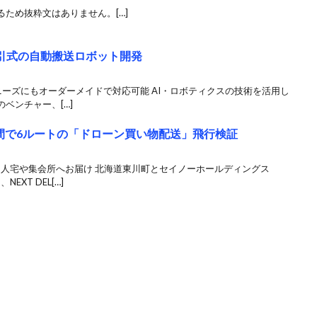
ため抜粋文はありません。[…]
、牽引式の自動搬送ロボット開発
ーズにもオーダーメイドで対応可能 AI・ロボティクスの技術を活用し
ベンチャー、[…]
間で6ルートの「ドローン買い物配送」飛行検証
個人宅や集会所へお届け 北海道東川町とセイノーホールディングス
XT DEL[…]