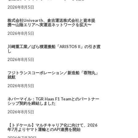
2026年8月5日
株式会社Univearth、倉吉運送株式会社と資本提
携〜山陰エリアへ実運送ネットワークを拡大〜
2026年8月5日
川崎重工業／ばら積運搬船「ARISTOS II」の引き渡
し
2026年8月5日
フジトランスコーポレーション／新造船「蓉翔丸」
就航
2026年8月5日
ネバーマイル：TGR Haas F1 Teamとのパートナー
シップ契約を締結しました
2026年8月5日
【トドケール】マルチキャリア化に向けて、2026
年7月よりヤマト運輸とのAPI連携を開始
2026年7月30日