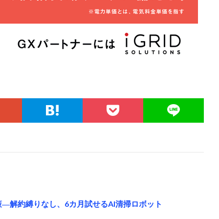
ナ対策―解約縛りなし、6カ月試せるAI清掃ロボット