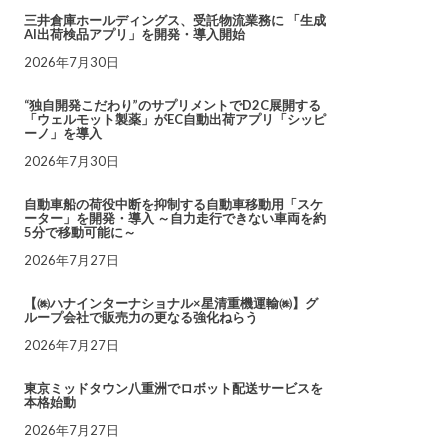
三井倉庫ホールディングス、受託物流業務に 「生成
AI出荷検品アプリ」を開発・導入開始
2026年7月30日
“独自開発こだわり”のサプリメントでD2C展開する
「ウェルモット製薬」がEC自動出荷アプリ「シッピ
ーノ」を導入
2026年7月30日
自動車船の荷役中断を抑制する自動車移動用「スケ
ーター」を開発・導入 ～自力走行できない車両を約
5分で移動可能に～
2026年7月27日
【㈱ハナインターナショナル×星清重機運輸㈱】グ
ループ会社で販売力の更なる強化ねらう
2026年7月27日
東京ミッドタウン八重洲でロボット配送サービスを
本格始動
2026年7月27日