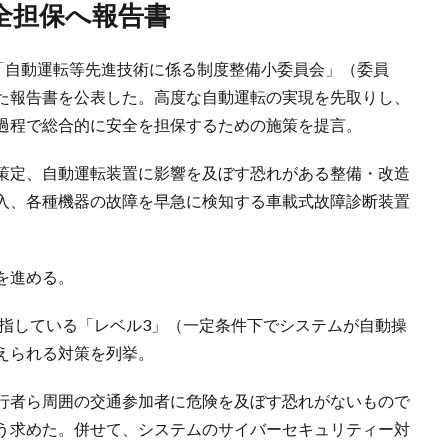
全担保へ報告書
「自動運転等先進技術に係る制度整備小委員会」（委員
た報告書を公表した。高度な自動運転の実現を先取りし、
過程で総合的に安全を担保するための施策を提言。
策定、自動運転装置に影響を及ぼす恐れがある整備・改造
入、各種機器の故障を早急に検知する車載式故障診断装置
を進める。
目指している「レベル3」（一定条件下でシステムが自動操
えられる対策を列挙。
行者ら周囲の交通参加者に危険を及ぼす恐れがないもので
う求めた。併せて、システムのサイバーセキュリティー対