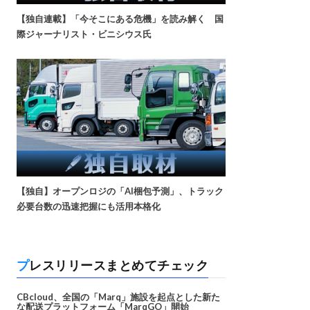
【独自連載】「今そこにある危機」を読み解く 国
際ジャーナリスト・ビニシウス氏
【独自】オープンロジの「AI梱包予測」、トラック
必要台数の迅速把握にも活用本格化
プレスリリースまとめてチェック
CBcloud、全国の「Marq」施設を起点とした新た
な配送プラットフォーム「MarqGO」開始