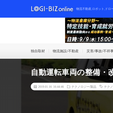
物流不動産,ロボット,ドロ
独自取材
物流施設/不動産
災害/事故/不祥
自動運転車両の整備・
2019.01.16 16:44:46
テクノロジー/製品
テクノ