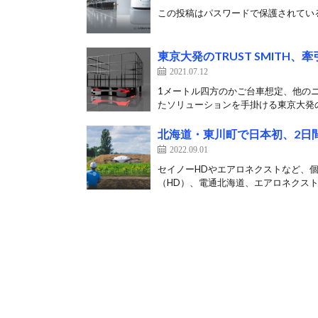
この投稿はパスワードで保護されている
東京大発のTRUST SMITH
2021.07.12
1メートル四方のかご台車想定、他のニ
たソリューションを手掛ける東京大発の
北海道・東川町で日本初、2日
2022.09.01
セイノーHDやエアロネクストなど、
（HD）、電通北海道、エアロネクスト、NE