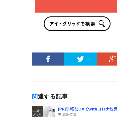
関連する記事
[PR]手軽なDXでwithコロ
2020.07.28