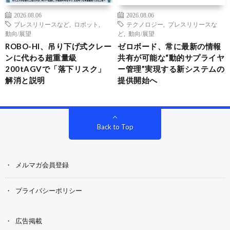
2026.08.06
2026.08.06
プレスリリースなど
,
ロボット
,
テクノロジー
,
プレスリリースな
動向/展望
ど
,
動向/展望
ROBO-HI、吊り下げ式クレー
ゼロボード、常に最新の情報
ンに代わる超重量級
共有が可能な“動的サプライヤ
200tAGVで「落下リスク」
ー管理”実現する新システムの
解消と説明
提供開始へ
Back to Top
メルマガ会員登録
プライバシーポリシー
広告掲載