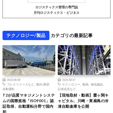
ロジスティクス管理の専門誌
月刊ロジスティクス・ビジネス
テクノロジー/製品
カテゴリの最新記事
2026.08.08
2026.08.07
プレスリリースなど
,
動向/展望
,
テクノロジー
,
動画
,
物流施設
,
自動運転
記者会見など
T2が品質マネジメントシステ
【現地取材・動画】霞ヶ関キ
ムの国際規格「ISO9001」認
ャピタル、川崎・東扇島の冷
証取得、自動運転分野で国内
凍自動倉庫を公開
初