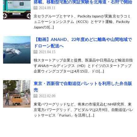
搭載、移動型宅配の実証実験を北海道・石狩で開始
2024.09.11
京セラグループとヤマト、Packcity Japanが実施 京セラコミ
ュニケーションシステム（KCCS）とヤマト運輸、Packcity
Japanの3[…]
【動画】ANAHD、22年度めどに離島や山間地域で
ドローン配送へ
2021.04.15
独スタートアップ企業と提携、医薬品や日用品など輸送目指
す ANAホールディングス（HD）とドイツのスタートアップ
企業ウィングコプターは4月15日、ドロ[…]
東京・西新宿で自動追従パレットを利用した弁当販
売
2022.02.09
東電パワーグリッドなど、将来の市場見込む NH研究所、東
京電力パワーグリッド、アビダルマは2月9日、自動追従パレ
ットサービス「Furiuri」を活用し[…]