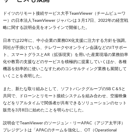
ドイツのリモート接続サービス大手TeamViewer（チームビューワ
ー）の日本法人TeamViewer ジャパンは３月17日、2022年の経営戦
略に関する説明会見をオンラインで開催した。
日本では22年に、中小企業の業務DX化支援に注力する方針を強調。
同社が手掛けている、テレワークやオンライン会議などのITサポー
ト、スマートグラスとAR（拡張現実）を用いた産業現場の業務効率
化や教育の支援などのサービスを積極的に提案していくほか、各種
機器を効率的に使いこなすためのコンサルティング業務も展開して
いくことを表明した。
また、新たな取り組みとして、ソフトバンクグループのSB C＆Sと
共同で、ドローンとリモート接続システムを組み合わせ、空撮映像
などをリアルタイムで関係者が共有できるソリューションのセット
販売を3月8日に始めたことを明らかにした。
説明会でTeamViewer のソージュン・リーAPAC（アジア太平洋）
プレジデントは「APACのチームを強化し、OT（Operational