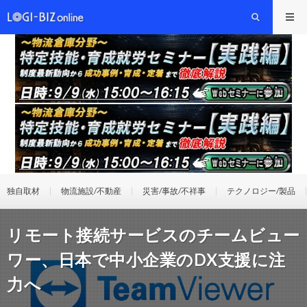
独自取材
物流施設/不動産
災害/事故/不祥事
テクノロジー/製品
リモート接続サービスのチームビュー
ワー、日本で中小企業のDX支援に注
力へ