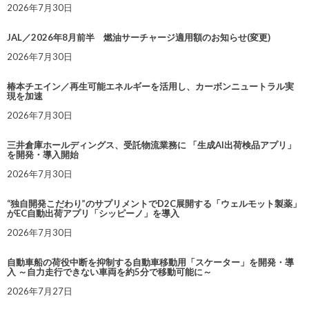
2026年7月30日
JAL／2026年8月前半 燃油サーチャージ適用額のお知らせ(変更)
2026年7月30日
椿本チエイン／再生可能エネルギーを活用し、カーボンニュートラル実
現を加速
2026年7月30日
三井倉庫ホールディングス、受託物流業務に 「生成AI出荷検品アプリ」
を開発・導入開始
2026年7月30日
“独自開発こだわり”のサプリメントでD2C展開する「ウェルモット製薬」
がEC自動出荷アプリ「シッピーノ」を導入
2026年7月30日
自動車船の荷役中断を抑制する自動車移動用「スケーター」を開発・導
入 ～自力走行できない車両を約5分で移動可能に～
2026年7月27日