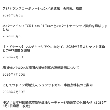
フジトランスコーポレーション／新造船「蓉翔丸」就航
2026年8月5日
ネバーマイル：TGR Haas F1 Teamとのパートナーシップ契約を締結しま
した
2026年8月5日
【トドケール】マルチキャリア化に向けて、2026年7月よりヤマト運輸
とのAPI連携を開始
2026年7月30日
JR貨物／お盆休み期間の貨物列車の運転計画について
2026年7月30日
にしてつドイツ現地法人 シュツットガルト事務所移転のご案内
2026年7月30日
NCA／日本発国際航空貨物燃油サーチャージ適用額のお知らせ（2026年
8月1日適用 改定）