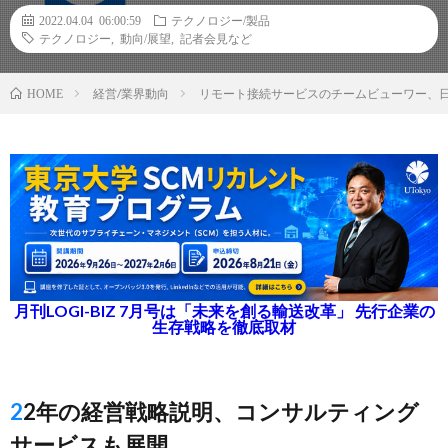
2022.04.04 06:00:59
テクノロジー/製品
テクノロジー
,
動向/展望
,
記者会見など
経営/業界動向
リモート接続サービスのチームビューワー、日
HOME
月刊LOGI-BIZ 7月号は「未来を創る輸送改革」 先行企業の
生存戦略を徹底取材
22年の経営戦略説明、コンサルティング
サービスも展開