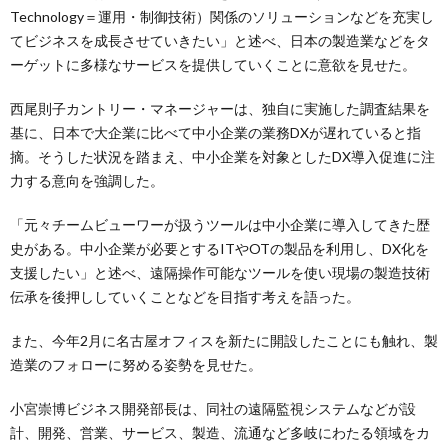
Technology＝運用・制御技術）関係のソリューションなどを充実し
てビジネスを成長させていきたい」と述べ、日本の製造業などをタ
ーゲットに多様なサービスを提供していくことに意欲を見せた。
西尾則子カントリー・マネージャーは、独自に実施した調査結果を
基に、日本で大企業に比べて中小企業の業務DXが遅れていると指
摘。そうした状況を踏まえ、中小企業を対象としたDX導入促進に注
力する意向を強調した。
「元々チームビューワーが扱うツールは中小企業に導入してきた歴
史がある。中小企業が必要とするITやOTの製品を利用し、DX化を
支援したい」と述べ、遠隔操作可能なツールを使い現場の製造技術
伝承を後押ししていくことなどを目指す考えを語った。
また、今年2月に名古屋オフィスを新たに開設したことにも触れ、製
造業のフォローに努める姿勢を見せた。
小宮崇博ビジネス開発部長は、同社の遠隔監視システムなどが設
計、開発、営業、サービス、製造、流通など多岐にわたる領域をカ