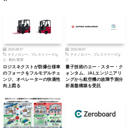
2026.08.07
2026.08.07
テクノロジー
,
プレスリリースな
テクノロジー
,
プレスリリースな
ど
,
動向/展望
ど
ロジスネクストが防爆仕様車
量子技術のエー・スター・ク
のフォークをフルモデルチェ
ォンタム、JALエンジニアリ
ンジ、オペレーターの快適性
ングから航空機の故障予測分
向上図る
析基盤構築を受託