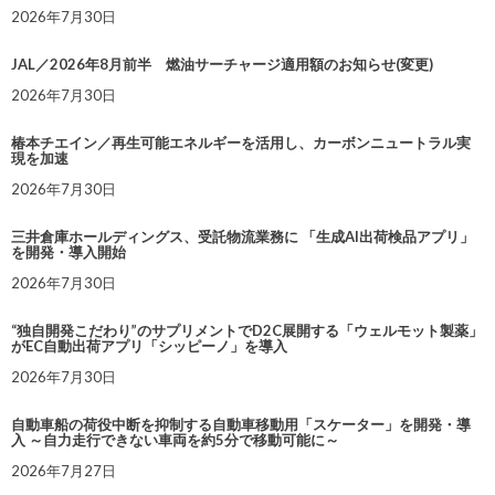
2026年7月30日
JAL／2026年8月前半 燃油サーチャージ適用額のお知らせ(変更)
2026年7月30日
椿本チエイン／再生可能エネルギーを活用し、カーボンニュートラル実
現を加速
2026年7月30日
三井倉庫ホールディングス、受託物流業務に 「生成AI出荷検品アプリ」
を開発・導入開始
2026年7月30日
“独自開発こだわり”のサプリメントでD2C展開する「ウェルモット製薬」
がEC自動出荷アプリ「シッピーノ」を導入
2026年7月30日
自動車船の荷役中断を抑制する自動車移動用「スケーター」を開発・導
入 ～自力走行できない車両を約5分で移動可能に～
2026年7月27日