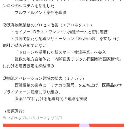
ンロジのシステムを活用した
フルフィルメント案件を獲得
②既存物流業務のプロセス改善（エアロネクスト）
・セイノーHDラストワンマイル推進チームと密に連携
・共同で新たな配送ソリューション「SkyHub®」を立ち上げ、
他社が踏み込めていない
「ドローンを活用した新スマート物流事業」へ参入
・複数の地方自治体と「内閣官房 デジタル田園都市国家構想」
における連携協定を締結済み
③物流オペレーション領域の拡大（ミナカラ）
・西濃運輸の拠点に「ミナカラ薬局」を立ち上げ、医薬品のサ
プライチェーン短縮に取り組み、
医薬品ECにおける配送時間の短縮を実現
（藤原秀行）
※いずれもプレスリリースより引用