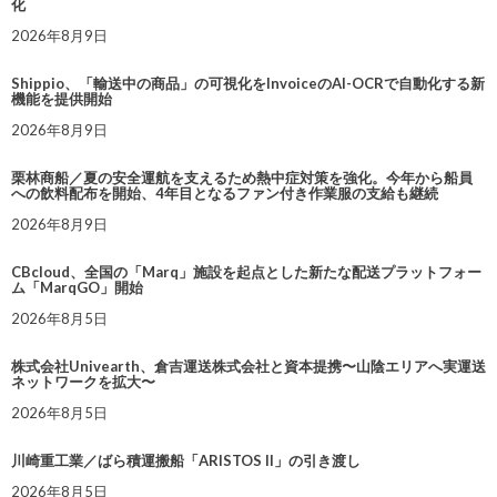
化
2026年8月9日
Shippio、「輸送中の商品」の可視化をInvoiceのAI-OCRで自動化する新
機能を提供開始
2026年8月9日
栗林商船／夏の安全運航を支えるため熱中症対策を強化。今年から船員
への飲料配布を開始、4年目となるファン付き作業服の支給も継続
2026年8月9日
CBcloud、全国の「Marq」施設を起点とした新たな配送プラットフォー
ム「MarqGO」開始
2026年8月5日
株式会社Univearth、倉吉運送株式会社と資本提携〜山陰エリアへ実運送
ネットワークを拡大〜
2026年8月5日
川崎重工業／ばら積運搬船「ARISTOS II」の引き渡し
2026年8月5日