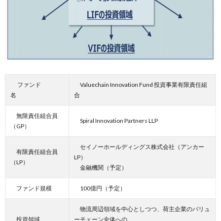
ファンド
Valuechain Innovation Fund 投資事業有限責任組
名
合
無限責任組合員
Spiral Innovation Partners LLP
（GP）
セイノーホールディングス株式会社（アンカー
有限責任組合員
LP）
（LP）
金融機関（予定）
ファンド規模
100億円（予定）
物流周辺領域を中心としつつ、荷主企業のバリュ
投資領域
ーチェーン全体への