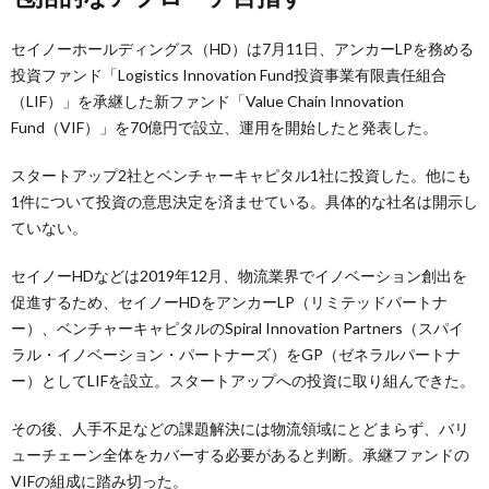
セイノーホールディングス（HD）は7月11日、アンカーLPを務める
投資ファンド「Logistics Innovation Fund投資事業有限責任組合
（LIF）」を承継した新ファンド「Value Chain Innovation
Fund（VIF）」を70億円で設立、運用を開始したと発表した。
スタートアップ2社とベンチャーキャピタル1社に投資した。他にも
1件について投資の意思決定を済ませている。具体的な社名は開示し
ていない。
セイノーHDなどは2019年12月、物流業界でイノベーション創出を
促進するため、セイノーHDをアンカーLP（リミテッドパートナ
ー）、ベンチャーキャピタルのSpiral Innovation Partners（スパイ
ラル・イノベーション・パートナーズ）をGP（ゼネラルパートナ
ー）としてLIFを設立。スタートアップへの投資に取り組んできた。
その後、人手不足などの課題解決には物流領域にとどまらず、バリ
ューチェーン全体をカバーする必要があると判断。承継ファンドの
VIFの組成に踏み切った。