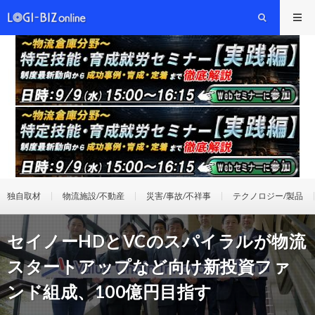
独自取材
物流施設/不動産
災害/事故/不祥事
テクノロジー/製品
セイノーHDとVCのスパイラルが物流
スタートアップなど向け新投資ファ
ンド組成、100億円目指す