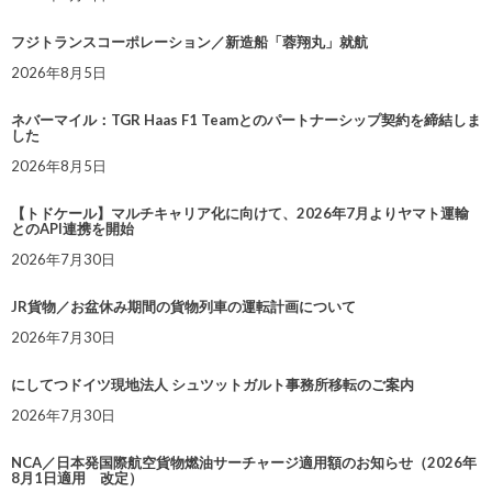
フジトランスコーポレーション／新造船「蓉翔丸」就航
2026年8月5日
ネバーマイル：TGR Haas F1 Teamとのパートナーシップ契約を締結しま
した
2026年8月5日
【トドケール】マルチキャリア化に向けて、2026年7月よりヤマト運輸
とのAPI連携を開始
2026年7月30日
JR貨物／お盆休み期間の貨物列車の運転計画について
2026年7月30日
にしてつドイツ現地法人 シュツットガルト事務所移転のご案内
2026年7月30日
NCA／日本発国際航空貨物燃油サーチャージ適用額のお知らせ（2026年
8月1日適用 改定）