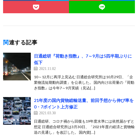
関連する記事
日通総研『荷動き指数』、7～9月は5四半期ぶりに
低下
2021.11.02
10～12月に再浮上見込む 日通総合研究所は10月29日、「企
業物流短期動向調査」を公表した。 国内向け出荷量の『荷動
き指数』は今年7～9月実績（見込[…]
21年度の国内貨物総輸送量、前回予想から伸び率を
0・7ポイント上方修正
2021.03.30
日通総研、コロナ禍から回復も19年度水準には依然届かずと
想定 日通総合研究所は3月30日、「2021年度の経済と貨物輸
送の見通し」を改訂した。 国内貨[…]