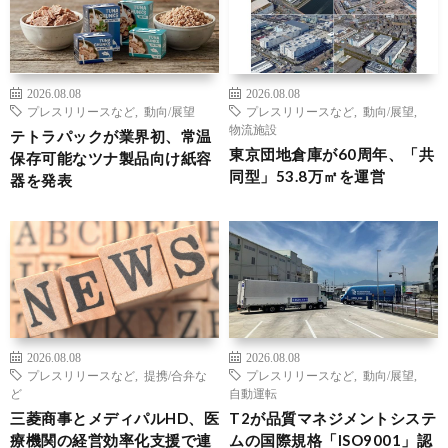
2026.08.08
2026.08.08
プレスリリースなど
,
動向/展望
プレスリリースなど
,
動向/展望
,
物流施設
テトラパックが業界初、常温
東京団地倉庫が60周年、「共
保存可能なツナ製品向け紙容
同型」53.8万㎡を運営
器を発表
2026.08.08
2026.08.08
プレスリリースなど
,
提携/合弁な
プレスリリースなど
,
動向/展望
,
ど
自動運転
三菱商事とメディパルHD、医
T2が品質マネジメントシステ
療機関の経営効率化支援で連
ムの国際規格「ISO9001」認