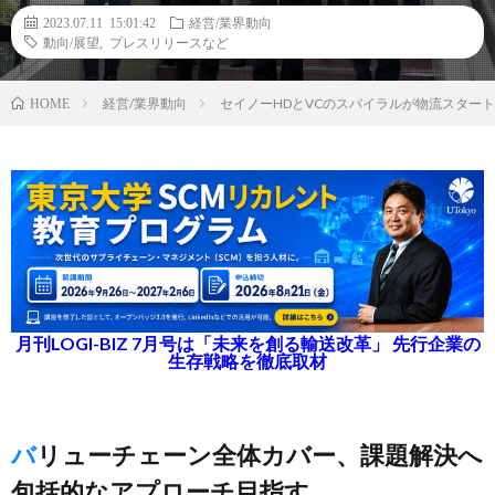
2023.07.11 15:01:42
経営/業界動向
動向/展望
,
プレスリリースなど
経営/業界動向
セイノーHDとVCのスパイラルが物流スター
HOME
月刊LOGI-BIZ 7月号は「未来を創る輸送改革」 先行企業の
生存戦略を徹底取材
バリューチェーン全体カバー、課題解決へ
包括的なアプローチ目指す