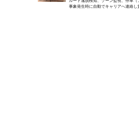
ルート逸脱検知、ゾーン監視、停車（
事象発生時に自動でキャリアへ連絡し貨