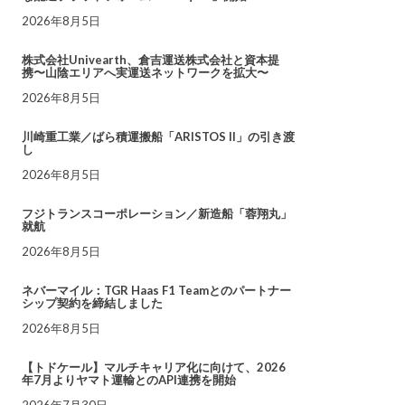
2026年8月5日
株式会社Univearth、倉吉運送株式会社と資本提
携〜山陰エリアへ実運送ネットワークを拡大〜
2026年8月5日
川崎重工業／ばら積運搬船「ARISTOS II」の引き渡
し
2026年8月5日
フジトランスコーポレーション／新造船「蓉翔丸」
就航
2026年8月5日
ネバーマイル：TGR Haas F1 Teamとのパートナー
シップ契約を締結しました
2026年8月5日
【トドケール】マルチキャリア化に向けて、2026
年7月よりヤマト運輸とのAPI連携を開始
2026年7月30日