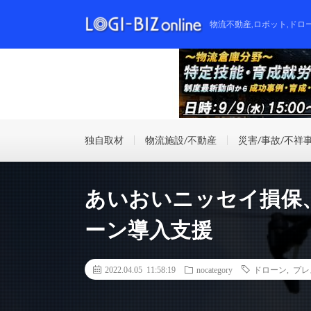
物流不動産,ロボット,ドロ
独自取材
物流施設/不動産
災害/事故/不祥
あいおいニッセイ損保
ーン導入支援
2022.04.05 11:58:19
nocategory
ドローン
,
プレ