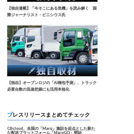
【独自連載】「今そこにある危機」を読み解く 国
際ジャーナリスト・ビニシウス氏
【独自】オープンロジの「AI梱包予測」、トラック
必要台数の迅速把握にも活用本格化
プレスリリースまとめてチェック
CBcloud、全国の「Marq」施設を起点とした新た
な配送プラットフォーム「MarqGO」開始