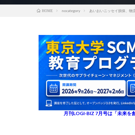
nocategory
あいおいニッセイ損保、物
HOME
月刊LOGI-BIZ 7月号は「未