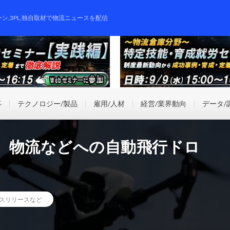
ーン,3PL,独自取材で物流ニュースを配信
事
テクノロジー/製品
雇用/人材
経営/業界動向
データ/
、物流などへの自動飛行ドロ
スリリースなど