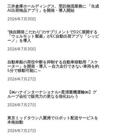
三井倉庫ホールディングス、受託物流業務に 「生成
AI出荷検品アプリ」を開発・導入開始
2026年7月30日
“独自開発こだわり”のサプリメントでD2C展開する
「ウェルモット製薬」がEC自動出荷アプリ「シッピ
ーノ」を導入
2026年7月30日
自動車船の荷役中断を抑制する自動車移動用「スケ
ーター」を開発・導入 ～自力走行できない車両を約
5分で移動可能に～
2026年7月27日
【㈱ハナインターナショナル×星清重機運輸㈱】グ
ループ会社で販売力の更なる強化ねらう
2026年7月27日
東京ミッドタウン八重洲でロボット配送サービスを
本格始動
2026年7月27日