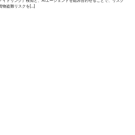
アイドリング）検知と、AIエージェントを組み合わせることで、リスク
物盗難リスクを[…]