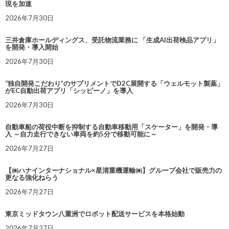
現を加速
2026年7月30日
三井倉庫ホールディングス、受託物流業務に 「生成AI出荷検品アプリ」
を開発・導入開始
2026年7月30日
“独自開発こだわり”のサプリメントでD2C展開する「ウェルモット製薬」
がEC自動出荷アプリ「シッピーノ」を導入
2026年7月30日
自動車船の荷役中断を抑制する自動車移動用「スケーター」を開発・導
入 ～自力走行できない車両を約5分で移動可能に～
2026年7月27日
【㈱ハナインターナショナル×星清重機運輸㈱】グループ会社で販売力の
更なる強化ねらう
2026年7月27日
東京ミッドタウン八重洲でロボット配送サービスを本格始動
2026年7月27日