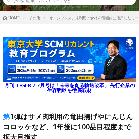
その他の記事
,
プレスリリースなど
その他
オイシックス、未利用の食材を積極的に活用したミー
HOME
月刊LOGI-BIZ 7月号は「未来を創る輸送改革」 先行企業の
生存戦略を徹底取材
第1弾はサメ肉利用の竜田揚げやにんじん
コロッケなど、1年後に100品目程度まで
拡大目指す