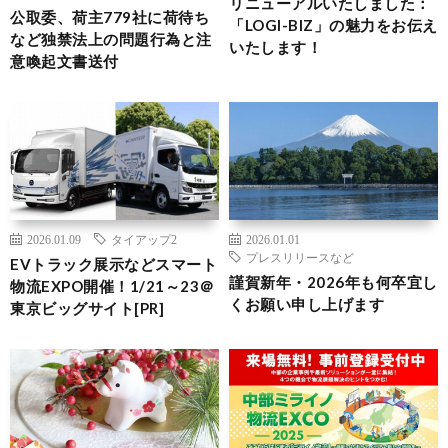
リニューアルいたしました：
公取委、荷主779社に荷待ち
「LOGI-BIZ」の魅力をお伝え
など独禁法上の問題行為と注
いたします！
意喚起文書送付
2026.01.09
タイアップ2
2026.01.01
プレスリリースなど
EVトラック展示などスマート
謹賀新年・2026年も何卒宜し
物流EXPO開催！1/21～23＠
くお願い申し上げます
東京ビッグサイト[PR]