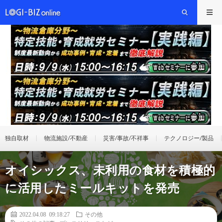
独自取材
物流施設/不動産
災害/事故/不祥事
テクノロジー/製品
オイシックス、未利用の食材を積極的
に活用したミールキットを発売
2022.04.08 09:18:27
その他