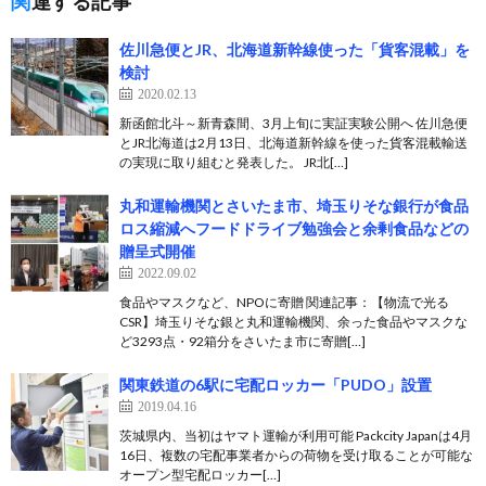
関連する記事
佐川急便とJR、北海道新幹線使った「貨客混載」を
検討
2020.02.13
新函館北斗～新青森間、3月上旬に実証実験公開へ 佐川急便
とJR北海道は2月13日、北海道新幹線を使った貨客混載輸送
の実現に取り組むと発表した。 JR北[…]
丸和運輸機関とさいたま市、埼玉りそな銀行が食品
ロス縮減へフードドライブ勉強会と余剰食品などの
贈呈式開催
2022.09.02
食品やマスクなど、NPOに寄贈 関連記事：【物流で光る
CSR】埼玉りそな銀と丸和運輸機関、余った食品やマスクな
ど3293点・92箱分をさいたま市に寄贈[…]
関東鉄道の6駅に宅配ロッカー「PUDO」設置
2019.04.16
茨城県内、当初はヤマト運輸が利用可能 Packcity Japanは4月
16日、複数の宅配事業者からの荷物を受け取ることが可能な
オープン型宅配ロッカー[…]