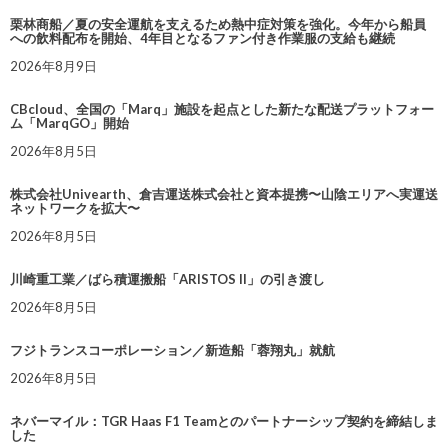
栗林商船／夏の安全運航を支えるため熱中症対策を強化。今年から船員
への飲料配布を開始、4年目となるファン付き作業服の支給も継続
2026年8月9日
CBcloud、全国の「Marq」施設を起点とした新たな配送プラットフォー
ム「MarqGO」開始
2026年8月5日
株式会社Univearth、倉吉運送株式会社と資本提携〜山陰エリアへ実運送
ネットワークを拡大〜
2026年8月5日
川崎重工業／ばら積運搬船「ARISTOS II」の引き渡し
2026年8月5日
フジトランスコーポレーション／新造船「蓉翔丸」就航
2026年8月5日
ネバーマイル：TGR Haas F1 Teamとのパートナーシップ契約を締結しま
した