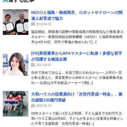
NEDOと福島・南相馬市、ロボットやドローンの関
連人材育成で協力
2019.04.10
協定締結、関係者の調整や実験成果の情報発信など推進 新エ
ネルギー・産業技術総合開発機構（NEDO）と福島県南相馬
市は4月10日、同市で整備が進められて[…]
[PR]美容業界からRPAマスターに転身！多様な若手
が活躍する物流企業
2022.04.01
自分で決めてみなよ。全員で受け止めるから── 上司の一言
が私を変えた。美容業界からRPAマスターに 大塚倉庫株式会
社 ──以前は大手化粧品メーカーで勤[…]
大和ハウスの従業員向け「次世代育成一時金」、拠
出総額100億円突破
2020.06.10
05年スタートで延べ1万人が利用、子ども誕生で100万円 大
和ハウス工業は6月8日、子どもが生まれた従業員を対象とし
た子育て支援制度「次世代育成一時金[…]