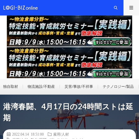
独自取材
物流施設/不動産
災害/事故/不祥事
テクノロジー/製品
港湾春闘、4月17日の24時間ストは延
期
2022.04.14 18:51:00
雇用/人材