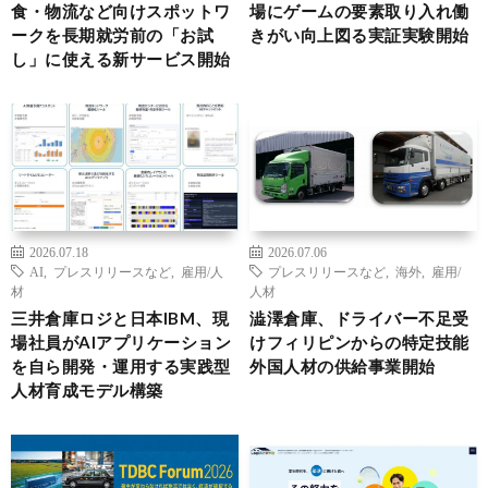
食・物流など向けスポットワ
場にゲームの要素取り入れ働
ークを長期就労前の「お試
きがい向上図る実証実験開始
し」に使える新サービス開始
2026.07.18
2026.07.06
AI
,
プレスリリースなど
,
雇用/人
プレスリリースなど
,
海外
,
雇用/
材
人材
三井倉庫ロジと日本IBM、現
澁澤倉庫、ドライバー不足受
場社員がAIアプリケーション
けフィリピンからの特定技能
を自ら開発・運用する実践型
外国人材の供給事業開始
人材育成モデル構築