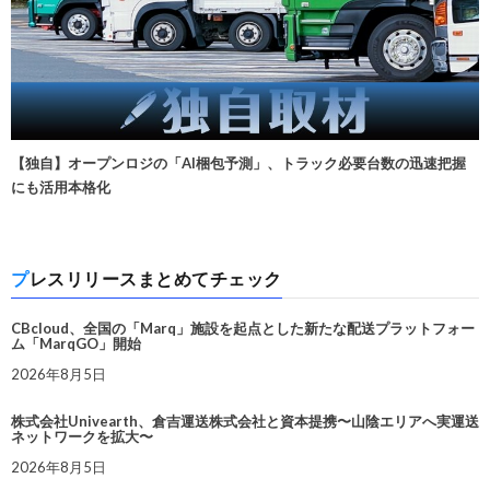
【独自】オープンロジの「AI梱包予測」、トラック必要台数の迅速把握
にも活用本格化
プレスリリースまとめてチェック
CBcloud、全国の「Marq」施設を起点とした新たな配送プラットフォー
ム「MarqGO」開始
2026年8月5日
株式会社Univearth、倉吉運送株式会社と資本提携〜山陰エリアへ実運送
ネットワークを拡大〜
2026年8月5日