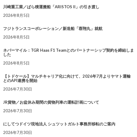
川崎重工業／ばら積運搬船「ARISTOS II」の引き渡し
2026年8月5日
フジトランスコーポレーション／新造船「蓉翔丸」就航
2026年8月5日
ネバーマイル：TGR Haas F1 Teamとのパートナーシップ契約を締結しま
した
2026年8月5日
【トドケール】マルチキャリア化に向けて、2026年7月よりヤマト運輸
とのAPI連携を開始
2026年7月30日
JR貨物／お盆休み期間の貨物列車の運転計画について
2026年7月30日
にしてつドイツ現地法人 シュツットガルト事務所移転のご案内
2026年7月30日