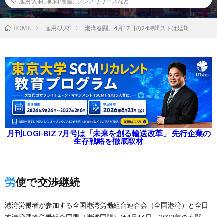
雇用/人材
,
動向/展望
,
プレスリリースなど
雇用/人材
港湾春闘、4月17日の24時間ストは延期
HOME
月刊LOGI-BIZ 7月号は「未来を創る輸送改革」 先行企業の
生存戦略を徹底取材
労使で交渉継続
港湾労働者が参加する全国港湾労働組合連合会（全国港湾）と全日
本港湾運輸労働組合同盟（港湾同盟）は4月14日、2022年の春闘