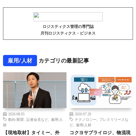
ロジスティクス管理の専門誌
月刊ロジスティクス・ビジネス
雇用/人材
カテゴリの最新記事
2026.08.05
2026.07.28
動向/展望
,
記者会見など
,
雇用/人
テクノロジー
,
プレスリリースな
材
ど
,
雇用/人材
【現地取材】タイミー、外
コクヨサプライロジ、物流現