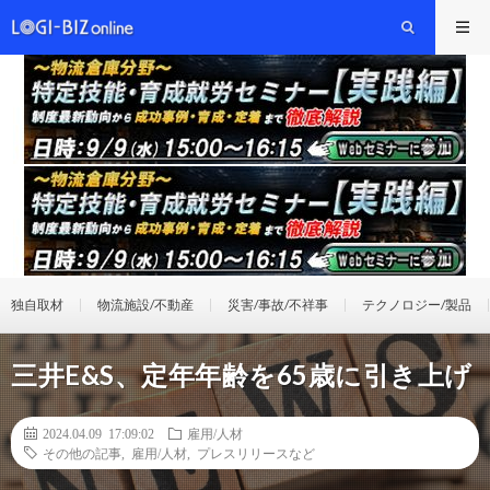
独自取材
物流施設/不動産
災害/事故/不祥事
テクノロジー/製品
三井E&S、定年年齢を65歳に引き上げ
2024.04.09 17:09:02
雇用/人材
その他の記事
,
雇用/人材
,
プレスリリースなど