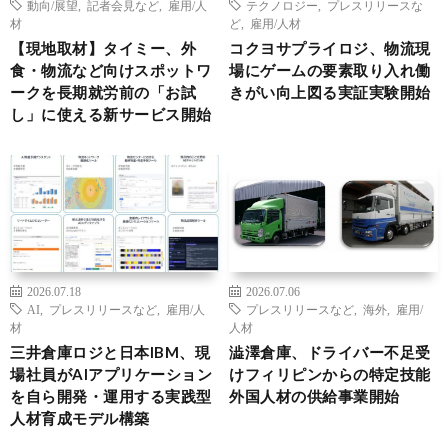
動向/展望
,
記者会見など
,
雇用/人
テクノロジー
,
プレスリリースな
材
ど
,
雇用/人材
【現地取材】タイミー、外
コクヨサプライロジ、物流現
食・物流など向けスポットワ
場にゲームの要素取り入れ働
ークを長期就労前の「お試
きがい向上図る実証実験開始
し」に使える新サービス開始
2026.07.18
2026.07.06
AI
,
プレスリリースなど
,
雇用/人
プレスリリースなど
,
海外
,
雇用/
材
人材
三井倉庫ロジと日本IBM、現
澁澤倉庫、ドライバー不足受
場社員がAIアプリケーション
けフィリピンからの特定技能
を自ら開発・運用する実践型
外国人材の供給事業開始
人材育成モデル構築