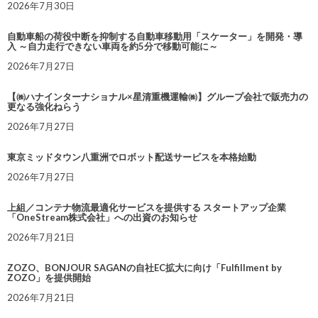
2026年7月30日
自動車船の荷役中断を抑制する自動車移動用「スケーター」を開発・導
入 ～自力走行できない車両を約5分で移動可能に～
2026年7月27日
【㈱ハナインターナショナル×星清重機運輸㈱】グループ会社で販売力の
更なる強化ねらう
2026年7月27日
東京ミッドタウン八重洲でロボット配送サービスを本格始動
2026年7月27日
上組／コンテナ物流最適化サービスを提供する スタートアップ企業
「OneStream株式会社」への出資のお知らせ
2026年7月21日
ZOZO、BONJOUR SAGANの自社EC拡大に向け「Fulfillment by
ZOZO」を提供開始
2026年7月21日