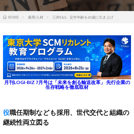
雇用/人材
三井E&S、定年年齢を65歳に引き上げ
HOME
月刊LOGI-BIZ 7月号は「未来を創る輸送改革」 先行企業の
生存戦略を徹底取材
役職任期制なども採用、世代交代と組織の
継続性両立図る