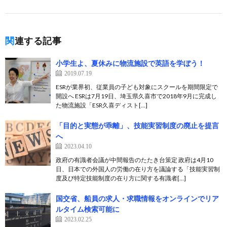
関連する記事
小学生よ、夏休みに物流施設で英語を学ぼう！
2019.07.19
ESRが業界初、従業員の子ども対象にスクールを期間限定で
開設へ ESRは7月19日、埼玉県久喜市で2018年9月に完成し
た物流施設「ESR久喜ディスト[…]
「目的と実態が乖離」、技能実習制度の廃止を提言
へ
2023.04.10
政府の有識者会議が中間報告のたたき台策定 政府は4月10
日、日本での外国人の労働の在り方を議論する「技能実習制
度及び特定技能制度の在り方に関する有識者[…]
国交省、船員の求人・求職情報をオンラインでリア
ルタイム検索可能に
2023.02.25