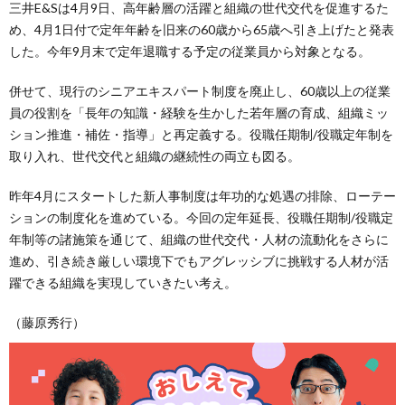
三井E&Sは4月9日、高年齢層の活躍と組織の世代交代を促進するた
め、4月1日付で定年年齢を旧来の60歳から65歳へ引き上げたと発表
した。今年9月末で定年退職する予定の従業員から対象となる。
併せて、現行のシニアエキスパート制度を廃止し、60歳以上の従業
員の役割を「長年の知識・経験を生かした若年層の育成、組織ミッ
ション推進・補佐・指導」と再定義する。役職任期制/役職定年制を
取り入れ、世代交代と組織の継続性の両立も図る。
昨年4月にスタートした新人事制度は年功的な処遇の排除、ローテー
ションの制度化を進めている。今回の定年延長、役職任期制/役職定
年制等の諸施策を通じて、組織の世代交代・人材の流動化をさらに
進め、引き続き厳しい環境下でもアグレッシブに挑戦する人材が活
躍できる組織を実現していきたい考え。
（藤原秀行）