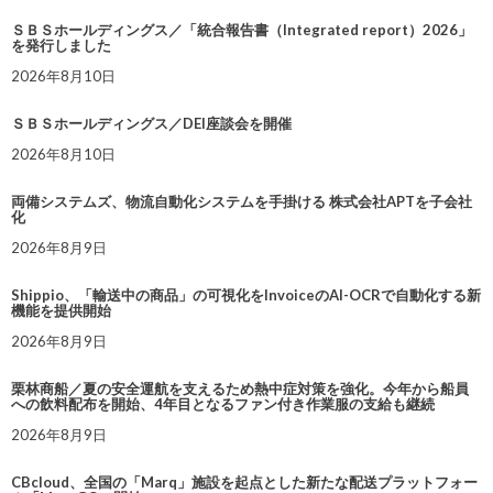
ＳＢＳホールディングス／「統合報告書（Integrated report）2026」
を発行しました
2026年8月10日
ＳＢＳホールディングス／DEI座談会を開催
2026年8月10日
両備システムズ、物流自動化システムを手掛ける 株式会社APTを子会社
化
2026年8月9日
Shippio、「輸送中の商品」の可視化をInvoiceのAI-OCRで自動化する新
機能を提供開始
2026年8月9日
栗林商船／夏の安全運航を支えるため熱中症対策を強化。今年から船員
への飲料配布を開始、4年目となるファン付き作業服の支給も継続
2026年8月9日
CBcloud、全国の「Marq」施設を起点とした新たな配送プラットフォー