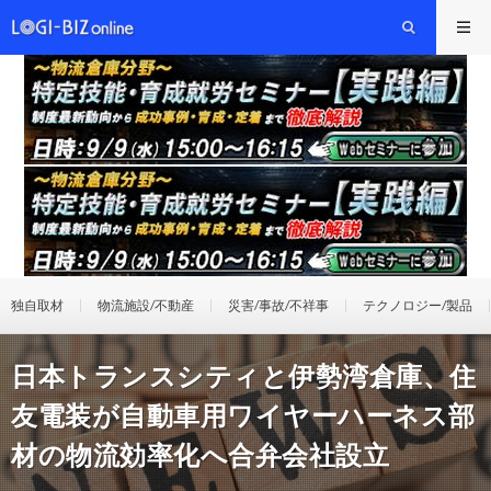
独自取材
物流施設/不動産
災害/事故/不祥事
テクノロジー/製品
日本トランスシティと伊勢湾倉庫、住
友電装が自動車用ワイヤーハーネス部
材の物流効率化へ合弁会社設立