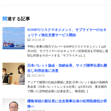
関連する記事
SOMPOリスクマネジメント、サプライヤーのセキ
ュリティ強化支援サービス開始
2024.08.30
平時と有事の両方でカバー SOMPOリスクマネジメントは8
月29日、サプライヤーのセキュリティ対策状況を可視化し適
切な対策をサポートする「サプライチェ[…]
日本パレット協会・加納会長、サイズ標準化遅れ懸
念し利用促進に決意
2022.06.02
アジアで循環の仕組み構築に意欲 日本パレット協会の加納尚
美会長（日本パレットレンタル社長）は5月31日、東京都内
で開いた定時総会後に記者会見し、物流効[…]
櫻島埠頭の新社長に住友商事出身の松岡取締役が昇
格へ