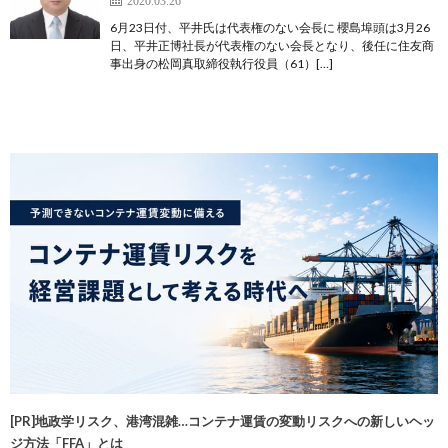
2020.03.26
6月23日付、平井氏は代表権のない会長に 櫻島埠頭は3月26
日、平井正博社長が代表権のない会長となり、後任に住友商
事出身の松岡真取締役執行役員（61）[…]
[PR]地政学リスク、港湾混雑…コンテナ運賃の変動リスクへの新しいヘッ
ジ方法「FFA」とは