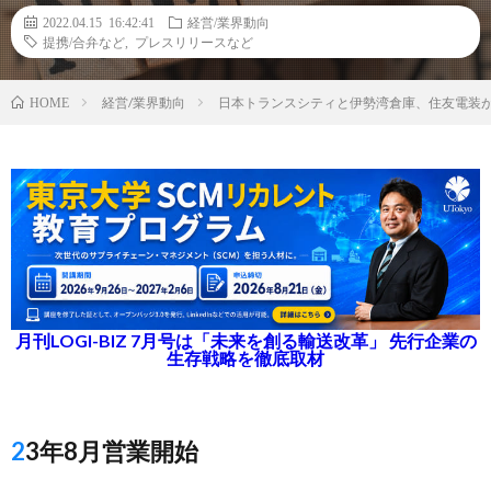
2022.04.15 16:42:41
経営/業界動向
提携/合弁など
,
プレスリリースなど
経営/業界動向
日本トランスシティと伊勢湾倉庫、住友電装
HOME
月刊LOGI-BIZ 7月号は「未来を創る輸送改革」 先行企業の
生存戦略を徹底取材
23年8月営業開始