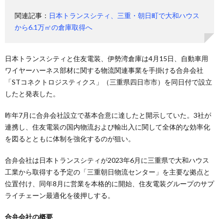
関連記事：
日本トランスシティ、三重・朝日町で大和ハウス
から6.1万㎡の倉庫取得へ
日本トランスシティと住友電装、伊勢湾倉庫は4月15日、自動車用
ワイヤーハーネス部材に関する物流関連事業を手掛ける合弁会社
「STコネクトロジスティクス」（三重県四日市市）を同日付で設立
したと発表した。
昨年7月に合弁会社設立で基本合意に達したと開示していた。3社が
連携し、住友電装の国内物流および輸出入に関して全体的な効率化
を図るとともに体制を強化するのが狙い。
合弁会社は日本トランスシティが2023年6月に三重県で大和ハウス
工業から取得する予定の「三重朝日物流センター」を主要な拠点と
位置付け、同年8月に営業を本格的に開始、住友電装グループのサプ
ライチェーン最適化を後押しする。
合弁会社の概要