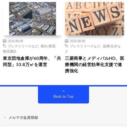
2026.08.08
2026.08.08
プレスリリースなど
,
動向/展望
,
プレスリリースなど
,
提携/合弁な
物流施設
ど
東京団地倉庫が60周年、「共
三菱商事とメディパルHD、医
同型」53.8万㎡を運営
療機関の経営効率化支援で連
携強化
Back to Top
メルマガ会員登録