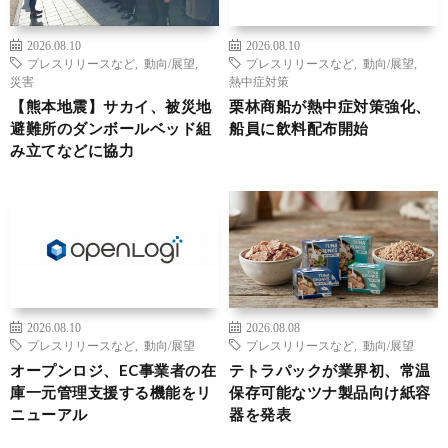
2026.08.10
2026.08.10
プレスリリースなど
,
動向/展望
,
プレスリリースなど
,
動向/展望
,
災害
熱中症対策
【熊本地震】サカイ、被災地
栗林商船が熱中症対策強化、
避難所のダンボールベッド組
船員に飲料配布開始
み立てなどに協力
2026.08.10
2026.08.08
プレスリリースなど
,
動向/展望
プレスリリースなど
,
動向/展望
オープンロジ、EC事業者の在
テトラパックが業界初、常温
庫一元管理支援する機能をリ
保存可能なツナ製品向け紙容
ニューアル
器を発表