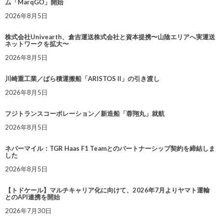
ム「MarqGO」開始
2026年8月5日
株式会社Univearth、倉吉運送株式会社と資本提携〜山陰エリアへ実運送
ネットワークを拡大〜
2026年8月5日
川崎重工業／ばら積運搬船「ARISTOS II」の引き渡し
2026年8月5日
フジトランスコーポレーション／新造船「蓉翔丸」就航
2026年8月5日
ネバーマイル：TGR Haas F1 Teamとのパートナーシップ契約を締結しま
した
2026年8月5日
【トドケール】マルチキャリア化に向けて、2026年7月よりヤマト運輸
とのAPI連携を開始
2026年7月30日