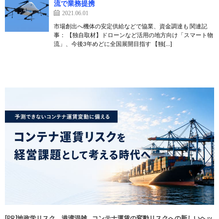
流で業務提携
2021.06.01
市場創出へ機体の安定供給などで協業、資金調達も 関連記
事： 【独自取材】ドローンなど活用の地方向け「スマート物
流」、今後3年めどに全国展開目指す 【独[…]
[PR]地政学リスク、港湾混雑…コンテナ運賃の変動リスクへの新しいヘッ