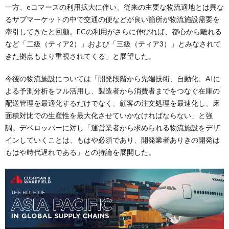
一方、eコマースの利用拡大に伴い、従来の主要な物流適地とは異な
るサブマーケットの中で交通の便などが良い箇所が物流施設需要を
牽引してきたと回顧。ECの利用がさらに伸びれば、都心から離れる
など「二級（ティア2）」および「三級（ティア3）」とみなされて
きた拠点もより重視されてくる」と展望した。
今後の物流施設については「開発段階から先端技術、自動化、AIに
よる予測分析をフル活用し、製造者から消費者までをつなぐ在庫の
配送管理を最適化するだけでなく、顧客の注文処理を最速化し、床
面積対比での生産性を最大化させていかなければならない」と強
調。デベロッパーに対し「運営業者から求められる物流施設をデザ
インしていくことは、もはや必須であり、開発業者ありきの開発は
もはや時代遅れである」との持論を展開した。