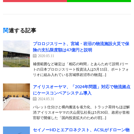
関連する記事
プロロジスリート、宮城・岩沼の物流施設火災で保
険の支払限度額は47億円と説明
2020.05.11
補償範囲など確定は「相応の時間」とあらためて説明 Jリー
トの日本プロロジスリート投資法人は5月11日、ポートフォ
リオに組み入れている宮城県岩沼市の物流[…]
アイリスオーヤマ、「2024年問題」対応で物流拠点
にケースコンベアシステム導入
2024.05.31
パレット仕分けと構内搬送を省力化、トラック荷待ちほぼ解
消 アイリスオーヤマの大山晃弘社長は5月30日、政府が首相
官邸で開催した「国内投資拡大のための官[…]
セイノーHDとエアロネクスト、ACSLがドローン物