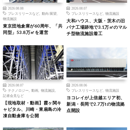
2026.08.08
2026.08.07
プレスリリースなど
,
動向/展望
,
プレスリリースなど
,
物流施設
物流施設
大和ハウス、大阪・茨木の旧
東京団地倉庫が60周年、「共
パナ工場跡地で3.1万㎡のマル
同型」53.8万㎡を運営
チ型物流施設着工
2026.08.07
2026.08.06
テクノロジー
,
動画
,
物流施設
,
プレスリリースなど
,
物流施設
記者会見など
ヨコレイが上信越エリア初、
【現地取材・動画】霞ヶ関キ
新潟・長岡で2.7万tの物流拠
ャピタル、川崎・東扇島の冷
点開設
凍自動倉庫を公開