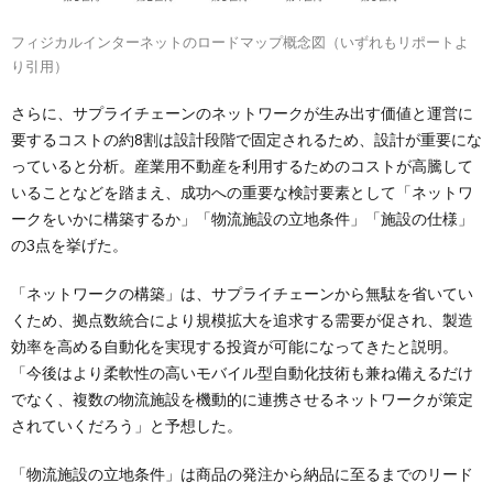
フィジカルインターネットのロードマップ概念図（いずれもリポートよ
り引用）
さらに、サプライチェーンのネットワークが生み出す価値と運営に
要するコストの約8割は設計段階で固定されるため、設計が重要にな
っていると分析。産業用不動産を利用するためのコストが高騰して
いることなどを踏まえ、成功への重要な検討要素として「ネットワ
ークをいかに構築するか」「物流施設の立地条件」「施設の仕様」
の3点を挙げた。
「ネットワークの構築」は、サプライチェーンから無駄を省いてい
くため、拠点数統合により規模拡大を追求する需要が促され、製造
効率を高める自動化を実現する投資が可能になってきたと説明。
「今後はより柔軟性の高いモバイル型自動化技術も兼ね備えるだけ
でなく、複数の物流施設を機動的に連携させるネットワークが策定
されていくだろう」と予想した。
「物流施設の立地条件」は商品の発注から納品に至るまでのリード