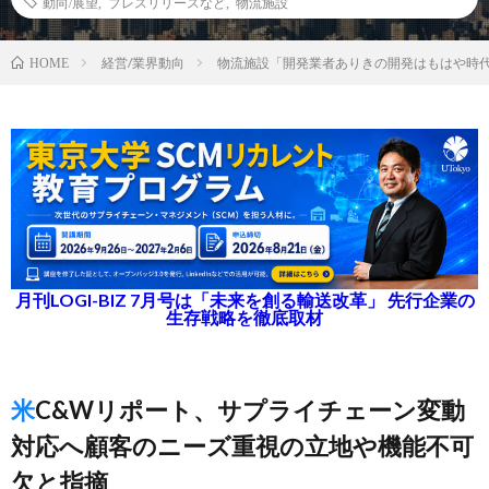
動向/展望
,
プレスリリースなど
,
物流施設
経営/業界動向
物流施設「開発業者ありきの開発はもはや時
HOME
月刊LOGI-BIZ 7月号は「未来を創る輸送改革」 先行企業の
生存戦略を徹底取材
米C&Wリポート、サプライチェーン変動
対応へ顧客のニーズ重視の立地や機能不可
欠と指摘