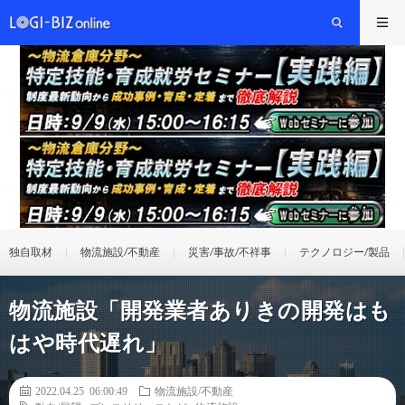
独自取材
物流施設/不動産
災害/事故/不祥事
テクノロジー/製品
物流施設「開発業者ありきの開発はも
はや時代遅れ」
2022.04.25 06:00:49
物流施設/不動産