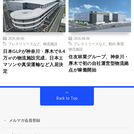
2026.08.06
2026.08.06
プレスリリースなど
,
物流施設
プレスリリースなど
,
動向/展望
,
物流施設
日本GLPが神奈川・厚木で8.4
住友林業グループ、神奈川・
万㎡の物流施設完成、日本エ
厚木で初の自社運営型物流拠
マソンや真栄運輸など入居決
点が稼働開始
定
Back to Top
メルマガ会員登録