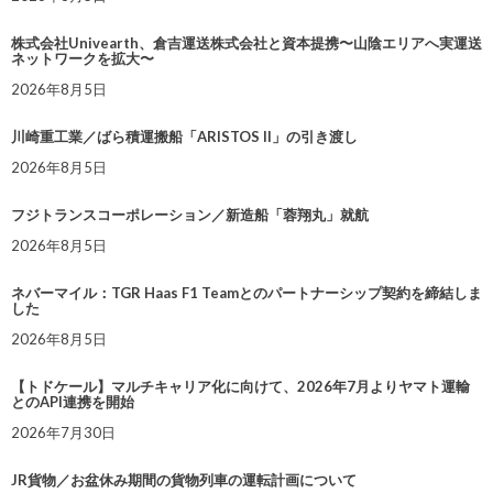
株式会社Univearth、倉吉運送株式会社と資本提携〜山陰エリアへ実運送
ネットワークを拡大〜
2026年8月5日
川崎重工業／ばら積運搬船「ARISTOS II」の引き渡し
2026年8月5日
フジトランスコーポレーション／新造船「蓉翔丸」就航
2026年8月5日
ネバーマイル：TGR Haas F1 Teamとのパートナーシップ契約を締結しま
した
2026年8月5日
【トドケール】マルチキャリア化に向けて、2026年7月よりヤマト運輸
とのAPI連携を開始
2026年7月30日
JR貨物／お盆休み期間の貨物列車の運転計画について