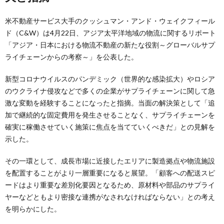
米不動産サービス大手のクッシュマン・アンド・ウェイクフィール
ド（C&W）は4月22日、アジア太平洋地域の物流に関するリポート
「アジア・日本における物流不動産の新たな役割～グローバルサプ
ライチェーンからの考察～」を公表した。
新型コロナウイルスのパンデミック（世界的な感染拡大）やロシア
のウクライナ侵攻などで多くの企業がサプライチェーンに関して急
激な変動を経験することになったと指摘。当面の解決策として「追
加で継続的な固定費用を発生させることなく、サプライチェーンを
確実に稼働させていく施策に焦点を当てていくべきだ」との見解を
示した。
その一環として、成長市場に近接したエリアに製造拠点や物流施設
を配置することがより一層重要になると展望。「顧客への配送スピ
ードはより重要な差別化要因となるため、原材料や部品のサプライ
ヤーなどともより密接な連携がなされなければならない」との考え
を明らかにした。