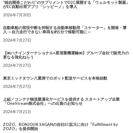
“独自開発こだわり”のサプリメントでD2C展開する「ウェルモット製薬」
がEC自動出荷アプリ「シッピーノ」を導入
2026年7月30日
自動車船の荷役中断を抑制する自動車移動用「スケーター」を開発・導
入 ～自力走行できない車両を約5分で移動可能に～
2026年7月27日
【㈱ハナインターナショナル×星清重機運輸㈱】グループ会社で販売力の
更なる強化ねらう
2026年7月27日
東京ミッドタウン八重洲でロボット配送サービスを本格始動
2026年7月27日
上組／コンテナ物流最適化サービスを提供する スタートアップ企業
「OneStream株式会社」への出資のお知らせ
2026年7月21日
ZOZO、BONJOUR SAGANの自社EC拡大に向け「Fulfillment by
ZOZO」を提供開始