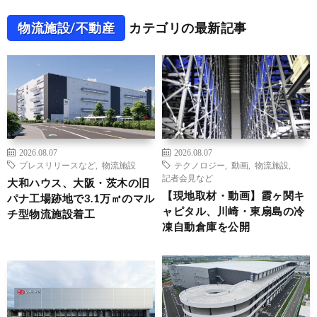
物流施設/不動産
カテゴリの最新記事
2026.08.07
2026.08.07
プレスリリースなど
,
物流施設
テクノロジー
,
動画
,
物流施設
,
記者会見など
大和ハウス、大阪・茨木の旧
【現地取材・動画】霞ヶ関キ
パナ工場跡地で3.1万㎡のマル
ャピタル、川崎・東扇島の冷
チ型物流施設着工
凍自動倉庫を公開