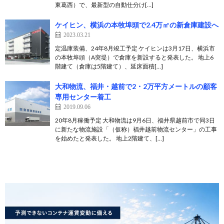
東葛西）で、最新型の自動仕分け[…]
ケイヒン、横浜の本牧埠頭で2.4万㎡の新倉庫建設へ
2023.03.21
定温庫装備、24年8月竣工予定 ケイヒンは3月17日、横浜市
の本牧埠頭（A突堤）で倉庫を新設すると発表した。 地上6
階建て（倉庫は5階建て）、延床面積[…]
大和物流、福井・越前で2・2万平方メートルの顧客
専用センター着工
2019.09.06
20年8月稼働予定 大和物流は9月6日、福井県越前市で同3日
に新たな物流施設「（仮称）福井越前物流センター」の工事
を始めたと発表した。 地上2階建て、[…]