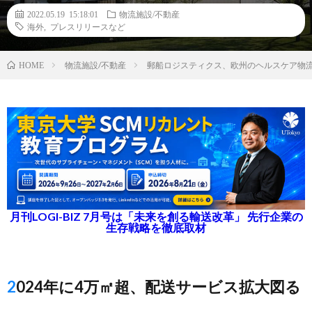
2022.05.19 15:18:01
物流施設/不動産
海外
,
プレスリリースなど
物流施設/不動産
郵船ロジスティクス、欧州のヘルスケア物
HOME
月刊LOGI-BIZ 7月号は「未来を創る輸送改革」 先行企業の
生存戦略を徹底取材
2024年に4万㎡超、配送サービス拡大図る