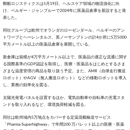
郵船ロジスティクスは5月19日、ヘルスケア領域の物流強化に向
け、ベルギー・ジャンブルーで2024年に医薬品倉庫を新設すると発
表した。
同社グループは欧州でオランダのローゼンダール、ベルギーのアン
トワープとヘーレンタルス、英ノーサンプトンの計4か所に5万5000
平方メートル以上の医薬品倉庫を展開している。
新倉庫は規模が4万平方メートル以上で、医薬品の適正な流通に関す
る国際基準のGDP認証を取得し、医療・医薬品をはじめとするさま
ざまな温度管理の商品を取り扱う予定。また、AMR（自律走行搬送
ロボット）やAGV（無人搬送ロボット） などの移動ロボットを導入
し、業務の効率化を図る。
太陽光発電パネルを設置するほか、電気自動車や自転車の充電スタ
ンドを取り入れるなど、環境負荷軽減を図る。
同社は欧州域内5万地点をカバーする定温混載輸送サービス
「Pharma Superhighway」で年間200 万パレット以上の医療・医薬