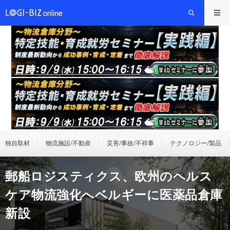
独自取材
物流施設/不動産
災害/事故/不祥事
テクノロジー/製品
郵船ロジスティクス、欧州のヘルス
ケア物流強化へベルギーに医薬品倉庫
新設