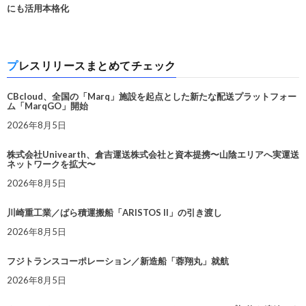
にも活用本格化
プレスリリースまとめてチェック
CBcloud、全国の「Marq」施設を起点とした新たな配送プラットフォー
ム「MarqGO」開始
2026年8月5日
株式会社Univearth、倉吉運送株式会社と資本提携〜山陰エリアへ実運送
ネットワークを拡大〜
2026年8月5日
川崎重工業／ばら積運搬船「ARISTOS II」の引き渡し
2026年8月5日
フジトランスコーポレーション／新造船「蓉翔丸」就航
2026年8月5日