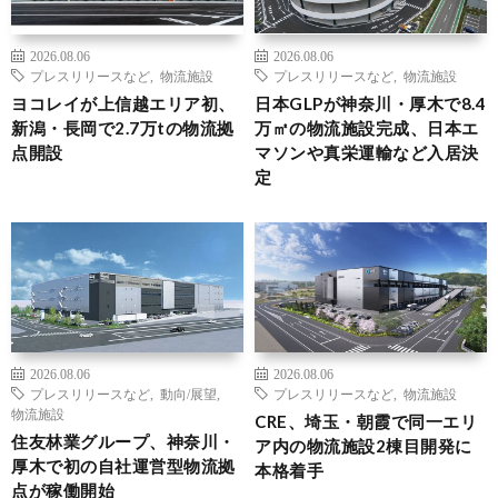
2026.08.06
2026.08.06
プレスリリースなど
,
物流施設
プレスリリースなど
,
物流施設
ヨコレイが上信越エリア初、
日本GLPが神奈川・厚木で8.4
新潟・長岡で2.7万tの物流拠
万㎡の物流施設完成、日本エ
点開設
マソンや真栄運輸など入居決
定
2026.08.06
2026.08.06
プレスリリースなど
,
動向/展望
,
プレスリリースなど
,
物流施設
物流施設
CRE、埼玉・朝霞で同一エリ
住友林業グループ、神奈川・
ア内の物流施設2棟目開発に
厚木で初の自社運営型物流拠
本格着手
点が稼働開始