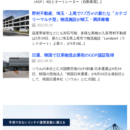
（AGF）4台とオートレーター（自動垂直[…]
野村不動産、埼玉・上尾で7.7万㎡の新たな「カテゴ
リーマルチ型」物流施設が竣工・満床稼働
2022.05.19
温度帯保管などにも対応可能、多様な業種が入居 野村不動産
は5月19日、新たに埼玉県上尾市で物流施設「Landport（ラ
ンドポート）上尾Ⅱ」が5月18[…]
日通、韓国で日系物流企業初のGDP認証取得
2021.09.30
ソウルの本社と仁川国際空港のCFS対象 日本通運は9月29
日、韓国の現地法人「韓国日本通運」が8月23日を発効日と
して、韓国日通本社（ソウル）と仁川国[…]