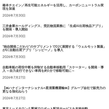
椿本チエイン／再生可能エネルギーを活用し、カーボンニュートラル実
現を加速
2026年7月30日
三井倉庫ホールディングス、受託物流業務に 「生成AI出荷検品アプリ」
を開発・導入開始
2026年7月30日
“独自開発こだわり”のサプリメントでD2C展開する「ウェルモット製薬」
がEC自動出荷アプリ「シッピーノ」を導入
2026年7月30日
自動車船の荷役中断を抑制する自動車移動用「スケーター」を開発・導
入 ～自力走行できない車両を約5分で移動可能に～
2026年7月27日
【㈱ハナインターナショナル×星清重機運輸㈱】グループ会社で販売力の
更なる強化ねらう
2026年7月27日
東京ミッドタウン八重洲でロボット配送サービスを本格始動