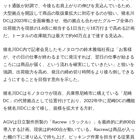
ット通販が好調で、今後も右肩上がりの伸びを見込んでいるため、
大型拠点を開設して商品の取扱量拡大に対応するのが狙い。猪名川
DCは2023年に全面稼働させ、他の拠点も合わせたグループ全体の
出荷能力を現状の1.6倍に相当する1日当たり18万行まで高める計画
だ。トータルの在庫能力は最大で約60万点まで達する見込み。
猪名川DC内で記者会見したモノタロウの鈴木雅哉社長は「お客様
が、その日の仕事が終わるまでに発注すれば、翌日の仕事が始まる
ころには商品が届く、という流れを確実にしていきたい」と狙いを
強調。出荷能力を高め、発注の締め切り時間をより後ろ倒しできる
ようにすることを目指す意向を示した。
猪名川DCはモノタロウが現在、兵庫県尼崎市に構えている「尼崎
DC」の代替拠点として位置付けており、2022年中に尼崎DCの機能
を猪名川DCに全て移し、規模を拡大する方針。
AGVは日立製作所製の「Racrew（ラックル）」を最終的に約800台
導入する計画。現状は約400台が動いている。Racrewは商品が入っ
た棚の下に潜り込んで持ち上げ、ピッキング作業を担当する従業員