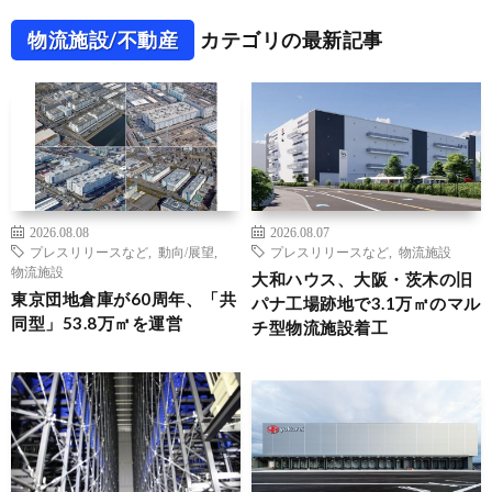
物流施設/不動産
カテゴリの最新記事
2026.08.08
2026.08.07
プレスリリースなど
,
動向/展望
,
プレスリリースなど
,
物流施設
物流施設
大和ハウス、大阪・茨木の旧
東京団地倉庫が60周年、「共
パナ工場跡地で3.1万㎡のマル
同型」53.8万㎡を運営
チ型物流施設着工