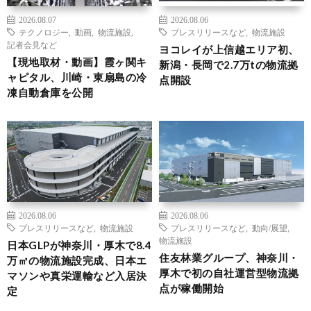
2026.08.07
2026.08.06
テクノロジー
,
動画
,
物流施設
,
プレスリリースなど
,
物流施設
記者会見など
ヨコレイが上信越エリア初、
【現地取材・動画】霞ヶ関キ
新潟・長岡で2.7万tの物流拠
ャピタル、川崎・東扇島の冷
点開設
凍自動倉庫を公開
2026.08.06
2026.08.06
プレスリリースなど
,
物流施設
プレスリリースなど
,
動向/展望
,
物流施設
日本GLPが神奈川・厚木で8.4
住友林業グループ、神奈川・
万㎡の物流施設完成、日本エ
厚木で初の自社運営型物流拠
マソンや真栄運輸など入居決
点が稼働開始
定