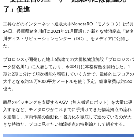
了」促進
工具などのインターネット通販大手MonotaRO（モノタロウ）は5月
24日、兵庫県猪名川町に2021年11月開設した新たな物流拠点「猪名
川ディストリビューションセンター（DC）」をメディアに公開し
た。
プロロジスが開発した地上6階建ての大規模物流施設「プロロジスパ
ーク猪名川1」に入居しており、今年4月に本格稼働を開始した。1
期と2期に分けて順次機能を増強していく方針で、最終的にフロアの
大半となる約18万9000平方メートルを使う予定。総事業費は約160
億円。
商品のピッキングを支援するAGV（無人搬送ロボット）を大量に導
入するなど、モノタロウがこれまでに手掛けてきた物流拠点の流れ
を踏襲し、庫内作業の自動化・省力化を徹底して進めているのが大
きな特徴だ。プロに見せたい物流拠点の特別編として紹介する。