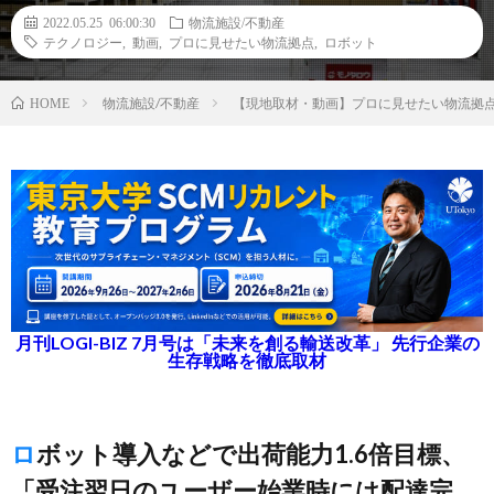
2022.05.25 06:00:30
物流施設/不動産
テクノロジー
,
動画
,
プロに見せたい物流拠点
,
ロボット
物流施設/不動産
【現地取材・動画】プロに見せたい物流拠点
HOME
月刊LOGI-BIZ 7月号は「未来を創る輸送改革」 先行企業の
生存戦略を徹底取材
ロボット導入などで出荷能力1.6倍目標、
「受注翌日のユーザー始業時には配達完