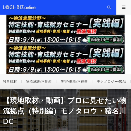
独自取材
物流施設/不動産
災害/事故/不祥事
テクノロジー/製品
【現地取材・動画】プロに見せたい物
流拠点（特別編）モノタロウ・猪名川
DC