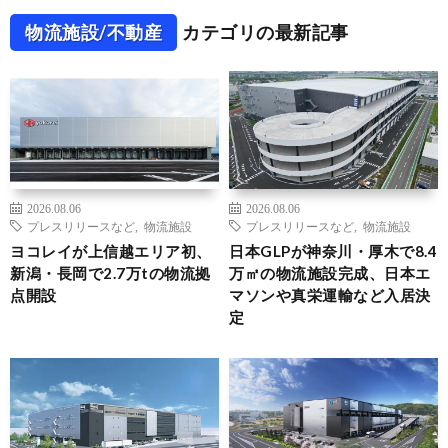
物流施設/不動産
カテゴリの最新記事
2026.08.06
2026.08.06
プレスリリースなど
,
物流施設
プレスリリースなど
,
物流施設
ヨコレイが上信越エリア初、
日本GLPが神奈川・厚木で8.4
新潟・長岡で2.7万tの物流拠
万㎡の物流施設完成、日本エ
点開設
マソンや真栄運輸など入居決
定