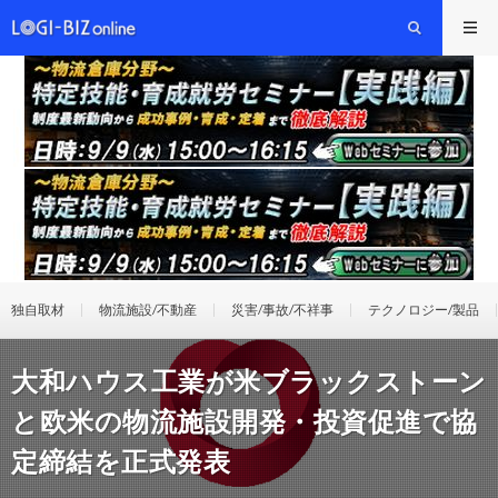
独自取材
物流施設/不動産
災害/事故/不祥事
テクノロジー/製品
大和ハウス工業が米ブラックストーン
と欧米の物流施設開発・投資促進で協
定締結を正式発表