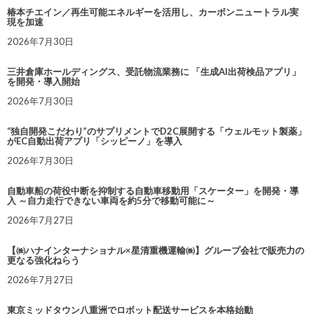
椿本チエイン／再生可能エネルギーを活用し、カーボンニュートラル実
現を加速
2026年7月30日
三井倉庫ホールディングス、受託物流業務に 「生成AI出荷検品アプリ」
を開発・導入開始
2026年7月30日
“独自開発こだわり”のサプリメントでD2C展開する「ウェルモット製薬」
がEC自動出荷アプリ「シッピーノ」を導入
2026年7月30日
自動車船の荷役中断を抑制する自動車移動用「スケーター」を開発・導
入 ～自力走行できない車両を約5分で移動可能に～
2026年7月27日
【㈱ハナインターナショナル×星清重機運輸㈱】グループ会社で販売力の
更なる強化ねらう
2026年7月27日
東京ミッドタウン八重洲でロボット配送サービスを本格始動