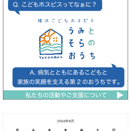
2026年8月
月
火
水
木
金
土
日