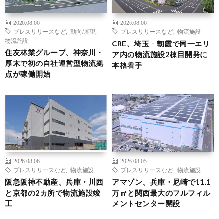
2026.08.06
2026.08.06
プレスリリースなど
,
動向/展望
,
プレスリリースなど
,
物流施設
物流施設
CRE、埼玉・朝霞で同一エリ
住友林業グループ、神奈川・
ア内の物流施設2棟目開発に
厚木で初の自社運営型物流拠
本格着手
点が稼働開始
2026.08.06
2026.08.05
プレスリリースなど
,
物流施設
プレスリリースなど
,
物流施設
阪急阪神不動産、兵庫・川西
アマゾン、兵庫・尼崎で11.1
と京都の2カ所で物流施設竣
万㎡と関西最大のフルフィル
工
メントセンター開設