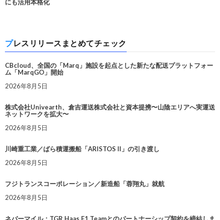
にも活用本格化
プレスリリースまとめてチェック
CBcloud、全国の「Marq」施設を起点とした新たな配送プラットフォー
ム「MarqGO」開始
2026年8月5日
株式会社Univearth、倉吉運送株式会社と資本提携〜山陰エリアへ実運送
ネットワークを拡大〜
2026年8月5日
川崎重工業／ばら積運搬船「ARISTOS II」の引き渡し
2026年8月5日
フジトランスコーポレーション／新造船「蓉翔丸」就航
2026年8月5日
ネバーマイル：TGR Haas F1 Teamとのパートナーシップ契約を締結しま