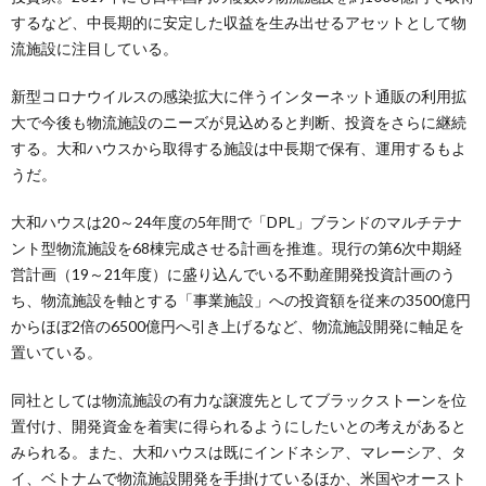
するなど、中長期的に安定した収益を生み出せるアセットとして物
流施設に注目している。
新型コロナウイルスの感染拡大に伴うインターネット通販の利用拡
大で今後も物流施設のニーズが見込めると判断、投資をさらに継続
する。大和ハウスから取得する施設は中長期で保有、運用するもよ
うだ。
大和ハウスは20～24年度の5年間で「DPL」ブランドのマルチテナ
ント型物流施設を68棟完成させる計画を推進。現行の第6次中期経
営計画（19～21年度）に盛り込んでいる不動産開発投資計画のう
ち、物流施設を軸とする「事業施設」への投資額を従来の3500億円
からほぼ2倍の6500億円へ引き上げるなど、物流施設開発に軸足を
置いている。
同社としては物流施設の有力な譲渡先としてブラックストーンを位
置付け、開発資金を着実に得られるようにしたいとの考えがあると
みられる。また、大和ハウスは既にインドネシア、マレーシア、タ
イ、ベトナムで物流施設開発を手掛けているほか、米国やオースト