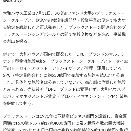
大和ハウス工業は7月31日、米投資ファンド大手のブラックストー
ン・グループと、欧米での物流施設開発・投資事業の促進で協力す
る協定を締結したと正式発表した。ブラックストーン関連会社のブ
ラックストーンシンガポールとの間で情報交換などを進め、事業機
会創出を探る。
併せて、大和ハウスが国内で開発した「DPL」ブランドのマルチテ
ナント型物流施設4棟を、ブラックストーン・グループとトーセイ傘
下のトーセイ・アセット・アドバイザースが管理・運用している
SPC（特定目的会社）に約550億円で売却する契約も結んだと公表
した。具体的な施設名は公表していないが、都市部に位置した施設
とみられる。売却後も「DPL」ブランドは変更せず、大和ハウスプ
ロパティマネジメントが賃貸・プロパティマネジメント（PM）業務
を継続して担う。
ブラックストーンは1991年に不動産ビジネス部門を設置し、資金運
用額は1670億ドル（約17兆4000億円）に及ぶ世界有数の巨大機関
投資家。2019年にも日本国内の複数の物流施設を約1000億円で取得