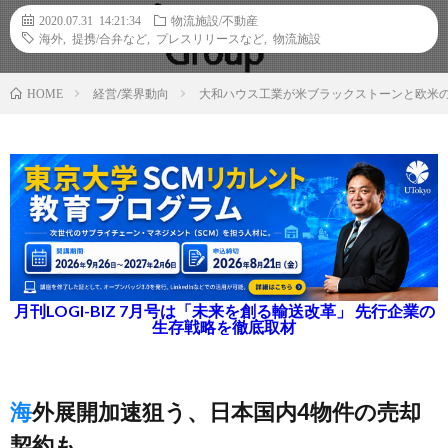
2020.07.31 14:21:34
物流施設/不動産
海外
,
提携/合弁など
,
プレスリリースなど
,
物流施設
経営/業界動向
大和ハウス工業が米ブラックストーンと欧米
HOME
月刊LOGI-BIZ 7月号は「未来を創る輸送改革」 先行企業の
生存戦略を徹底取材
海外展開加速狙う、日本国内4物件の売却
契約も