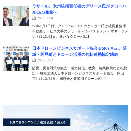
ラサール、米州統括責任者のグリース氏がグローバ
ルCEO兼務へ
2025.12.04
26年1月1日付、グローバルCOOのケスラー氏は社長兼務 米
不動産サービス大手のラサール インベストメント マネージメ
ントは12月3日、新たなグローバ[…]
日本ドローンビジネスサポート協会＆SKY Agri、茨
城・阿見町とドローン活用の包括連携協定締結
2025.10.02
防災・災害対策や観光・魅力発信、教育・農業振興などを想
定 一般社団法人日本ドローンビジネスサポート協会（岡山
市）は10月2日、同協会と農業用ドローンの[…]