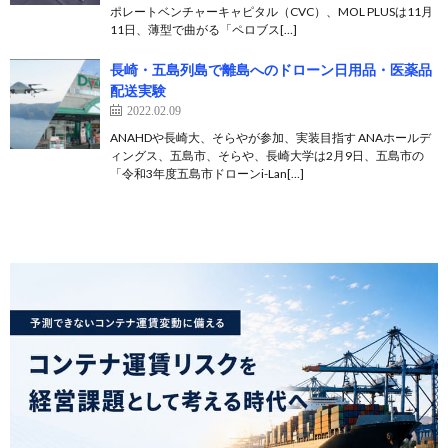
ポレートベンチャーキャピタル（CVC）、MOL PLUSは11月
11日、薄型で曲がる「ペロブス[…]
長崎・五島列島で離島へのドローン日用品・医薬品
配送実験
2022.02.09
ANAHDや長崎大、そらやが参加、実装目指す ANAホールデ
ィングス、五島市、そらや、長崎大学は2月9日、五島市の
「令和3年度五島市ドローンi-Lan[…]