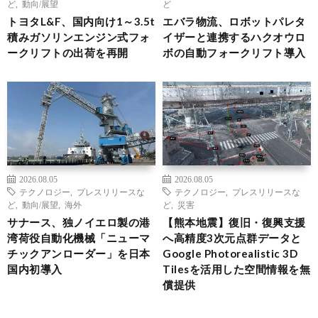
ど
,
動向/展望
ど
トヨタL&F、国内向け1～3.5t
エバラ物流、ロボットパレタ
積みガソリンエンジン式フォ
イザーと連携するハクオウロ
ークリフトの出荷を再開
ボの自動フォークリフト導入
2026.08.05
2026.08.05
テクノロジー
,
プレスリリースな
テクノロジー
,
プレスリリースな
ど
,
動向/展望
,
海外
ど
,
災害
サナース、独ノイエロ製の港
【熊本地震】復旧・復興支援
湾荷役自動化機械「ニューマ
へ高精度3次元点群データと
チックアンローダー」を日本
Google Photorealistic 3D
国内初導入
Tilesを活用した空間情報を無
償提供