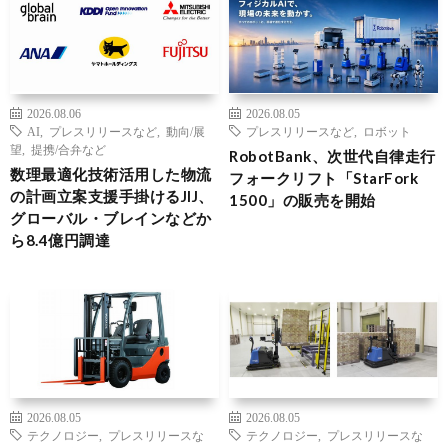
2026.08.06
2026.08.05
AI
,
プレスリリースなど
,
動向/展
プレスリリースなど
,
ロボット
望
,
提携/合弁など
RobotBank、次世代自律走行
数理最適化技術活用した物流
フォークリフト「StarFork
の計画立案支援手掛けるJIJ、
1500」の販売を開始
グローバル・ブレインなどか
ら8.4億円調達
2026.08.05
2026.08.05
テクノロジー
,
プレスリリースな
テクノロジー
,
プレスリリースな