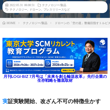
2022.05.31 06:00:51
テクノロジー/製品
テクノロジー
,
ドローン
,
プレスリリースなど
テクノロジー/製品
ドローンの「空の道」整備目指すトルビズ
HOME
月刊LOGI-BIZ 7月号は「未来を創る輸送改革」 先行企業の
生存戦略を徹底取材
実証実験開始、改ざん不可の特徴生かす