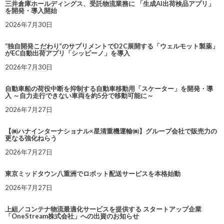
三井倉庫ホールディングス、受託物流業務に 「生成AI出荷検品アプリ」
を開発・導入開始
2026年7月30日
“独自開発こだわり”のサプリメントでD2C展開する「ウェルモット製薬」
がEC自動出荷アプリ「シッピーノ」を導入
2026年7月30日
自動車船の荷役中断を抑制する自動車移動用「スケーター」を開発・導
入 ～自力走行できない車両を約5分で移動可能に～
2026年7月27日
【㈱ハナインターナショナル×星清重機運輸㈱】グループ会社で販売力の
更なる強化ねらう
2026年7月27日
東京ミッドタウン八重洲でロボット配送サービスを本格始動
2026年7月27日
上組／コンテナ物流最適化サービスを提供する スタートアップ企業
「OneStream株式会社」への出資のお知らせ