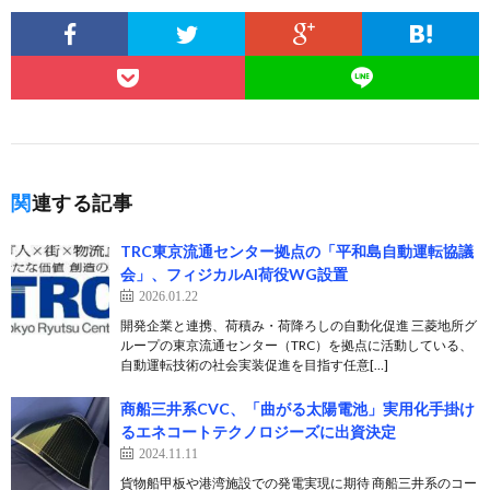
関連する記事
TRC東京流通センター拠点の「平和島自動運転協議
会」、フィジカルAI荷役WG設置
2026.01.22
開発企業と連携、荷積み・荷降ろしの自動化促進 三菱地所グ
ループの東京流通センター（TRC）を拠点に活動している、
自動運転技術の社会実装促進を目指す任意[…]
商船三井系CVC、「曲がる太陽電池」実用化手掛け
るエネコートテクノロジーズに出資決定
2024.11.11
貨物船甲板や港湾施設での発電実現に期待 商船三井系のコー