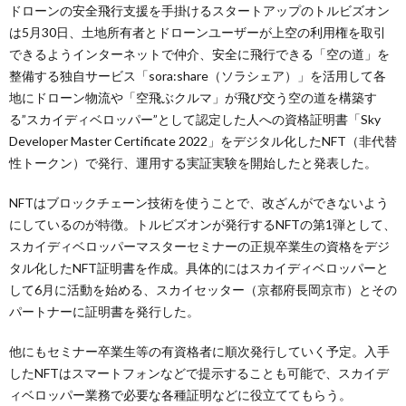
ドローンの安全飛行支援を手掛けるスタートアップのトルビズオン
は5月30日、土地所有者とドローンユーザーが上空の利用権を取引
できるようインターネットで仲介、安全に飛行できる「空の道」を
整備する独自サービス「sora:share（ソラシェア）」を活用して各
地にドローン物流や「空飛ぶクルマ」が飛び交う空の道を構築す
る”スカイディベロッパー”として認定した人への資格証明書「Sky
Developer Master Certificate 2022」をデジタル化したNFT（非代替
性トークン）で発行、運用する実証実験を開始したと発表した。
NFTはブロックチェーン技術を使うことで、改ざんができないよう
にしているのが特徴。トルビズオンが発行するNFTの第1弾として、
スカイディベロッパーマスターセミナーの正規卒業生の資格をデジ
タル化したNFT証明書を作成。具体的にはスカイディベロッパーと
して6月に活動を始める、スカイセッター（京都府長岡京市）とその
パートナーに証明書を発行した。
他にもセミナー卒業生等の有資格者に順次発行していく予定。入手
したNFTはスマートフォンなどで提示することも可能で、スカイデ
ィベロッパー業務で必要な各種証明などに役立ててもらう。