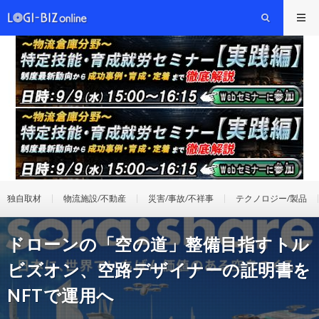
独自取材
物流施設/不動産
災害/事故/不祥事
テクノロジー/製品
ドローンの「空の道」整備目指すトル
ビズオン、空路デザイナーの証明書を
NFTで運用へ