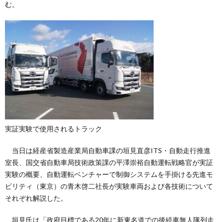
む。
実証実験で使用されるトラック
当日は経産省製造産業局自動車課の垣見直彦ITS・自動走行推進
室長、国交省自動車局技術政策課の平澤崇裕自動運転戦略官が実証
実験の概要、自動運転ベンチャーで制御システムを手掛ける先進モ
ビリティ（東京）の青木啓二社長が実験車両および各技術について
それぞれ解説した。
垣見氏は「政府目標である20年に新東名道での後続車無人隊列走