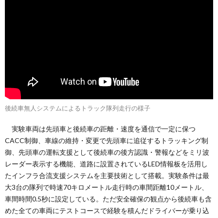
後続車無人システムによるトラック隊列走行の様子
実験車両は先頭車と後続車の距離・速度を通信で一定に保つ
CACC制御、車線の維持・変更で先頭車に追従するトラッキング制
御、先頭車の運転支援として後続車の後方認識・警報などをミリ波
レーダー表示する機能、道路に設置されているLED情報板を活用し
たインフラ合流支援システムを主要技術として搭載。実験条件は最
大3台の隊列で時速70キロメートル走行時の車間距離10メートル、
車間時間0.5秒に設定している。ただ安全確保の観点から後続車も含
めた全ての車両にテストコースで経験を積んだドライバーが乗り込