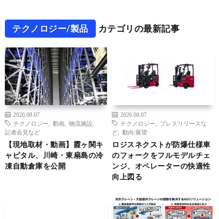
テクノロジー/製品
カテゴリの最新記事
2026.08.07
2026.08.07
テクノロジー
,
動画
,
物流施設
,
テクノロジー
,
プレスリリースな
記者会見など
ど
,
動向/展望
【現地取材・動画】霞ヶ関キ
ロジスネクストが防爆仕様車
ャピタル、川崎・東扇島の冷
のフォークをフルモデルチェ
凍自動倉庫を公開
ンジ、オペレーターの快適性
向上図る