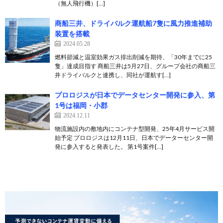
（無人飛行機）[…]
商船三井、ドライバルク運航船7隻に風力推進補助
装置を搭載
2024.05.28
燃料節減と温室効果ガス排出削減を期待、「30年までに25
隻」達成目指す 商船三井は5月27日、グループ会社の商船三
井ドライバルクと連携し、同社が運航す[…]
プロロジスが日本でデータセンター開発に参入、第
1号は福岡・小郡
2024.12.11
物流施設内の敷地内にコンテナ型開発、25年4月サービス開
始予定 プロロジスは12月11日、日本でデーターセンター開
発に参入すると発表した。 第1号案件[…]