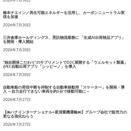
2026年7月30日
椿本チエイン／再生可能エネルギーを活用し、カーボンニュートラル実
現を加速
2026年7月30日
三井倉庫ホールディングス、受託物流業務に 「生成AI出荷検品アプリ」
を開発・導入開始
2026年7月30日
“独自開発こだわり”のサプリメントでD2C展開する「ウェルモット製薬」
がEC自動出荷アプリ「シッピーノ」を導入
2026年7月30日
自動車船の荷役中断を抑制する自動車移動用「スケーター」を開発・導
入 ～自力走行できない車両を約5分で移動可能に～
2026年7月27日
【㈱ハナインターナショナル×星清重機運輸㈱】グループ会社で販売力の
更なる強化ねらう
2026年7月27日