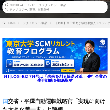
2019.01.24 18:15:12
テクノロジー/製品
テクノロジー
,
動画
,
自動運転
テクノロジー/製品
【動画】豊田通商が後続車無人システム
HOME
月刊LOGI-BIZ 7月号は「未来を創る輸送改革」 先行企業の
生存戦略を徹底取材
国交省・平澤自動運転戦略官「実現に向け
た大きな第一歩」と評価