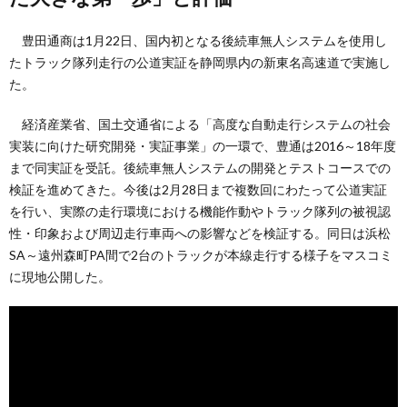
豊田通商は1月22日、国内初となる後続車無人システムを使用し
たトラック隊列走行の公道実証を静岡県内の新東名高速道で実施し
た。
経済産業省、国土交通省による「高度な自動走行システムの社会
実装に向けた研究開発・実証事業」の一環で、豊通は2016～18年度
まで同実証を受託。後続車無人システムの開発とテストコースでの
検証を進めてきた。今後は2月28日まで複数回にわたって公道実証
を行い、実際の走行環境における機能作動やトラック隊列の被視認
性・印象および周辺走行車両への影響などを検証する。同日は浜松
SA～遠州森町PA間で2台のトラックが本線走行する様子をマスコミ
に現地公開した。