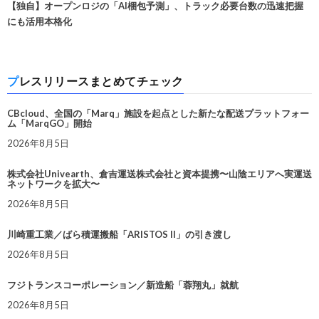
【独自】オープンロジの「AI梱包予測」、トラック必要台数の迅速把握
にも活用本格化
プレスリリースまとめてチェック
CBcloud、全国の「Marq」施設を起点とした新たな配送プラットフォー
ム「MarqGO」開始
2026年8月5日
株式会社Univearth、倉吉運送株式会社と資本提携〜山陰エリアへ実運送
ネットワークを拡大〜
2026年8月5日
川崎重工業／ばら積運搬船「ARISTOS II」の引き渡し
2026年8月5日
フジトランスコーポレーション／新造船「蓉翔丸」就航
2026年8月5日