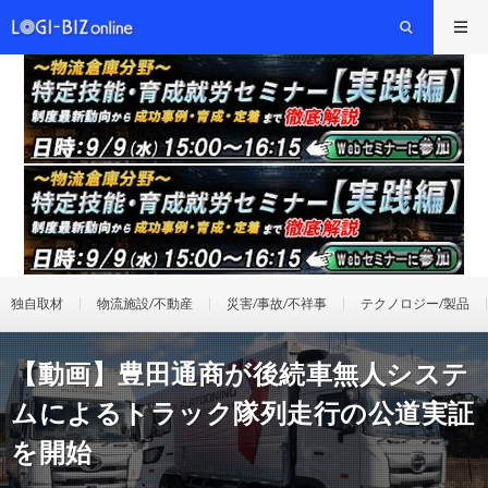
独自取材
物流施設/不動産
災害/事故/不祥事
テクノロジー/製品
【動画】豊田通商が後続車無人システ
ムによるトラック隊列走行の公道実証
を開始