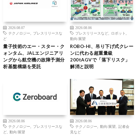
2026.08.07
2026.08.06
テクノロジー
,
プレスリリースな
プレスリリースなど
,
ロボット
,
ど
動向/展望
量子技術のエー・スター・ク
ROBO-HI、吊り下げ式クレー
ォンタム、JALエンジニアリ
ンに代わる超重量級
ングから航空機の故障予測分
200tAGVで「落下リスク」
析基盤構築を受託
解消と説明
2026.08.06
2026.08.06
テクノロジー
,
プレスリリースな
テクノロジー
,
動向/展望
,
記者会
ど
,
動向/展望
見など