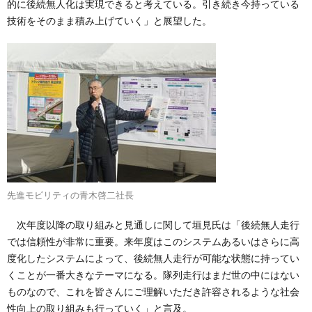
的に後続無人化は実現できると考えている。引き続き今持っている
技術をそのまま積み上げていく」と展望した。
先進モビリティの青木啓二社長
次年度以降の取り組みと見通しに関して垣見氏は「後続無人走行
では信頼性が非常に重要。来年度はこのシステムあるいはさらに高
度化したシステムによって、後続無人走行が可能な状態に持ってい
くことが一番大きなテーマになる。隊列走行はまだ世の中にはない
ものなので、これを皆さんにご理解いただき許容されるような社会
性向上の取り組みも行っていく」と言及。