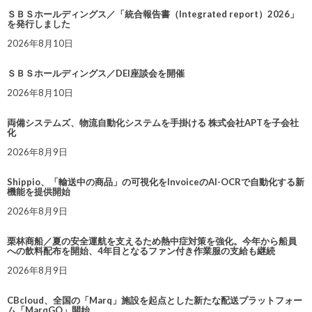
ＳＢＳホールディングス／「統合報告書（Integrated report）2026」
を発行しました
2026年8月10日
ＳＢＳホールディングス／DEI座談会を開催
2026年8月10日
両備システムズ、物流自動化システムを手掛ける 株式会社APTを子会社
化
2026年8月9日
Shippio、「輸送中の商品」の可視化をInvoiceのAI-OCRで自動化する新
機能を提供開始
2026年8月9日
栗林商船／夏の安全運航を支えるため熱中症対策を強化。今年から船員
への飲料配布を開始、4年目となるファン付き作業服の支給も継続
2026年8月9日
CBcloud、全国の「Marq」施設を起点とした新たな配送プラットフォー
ム「MarqGO」開始