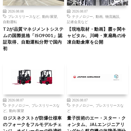
2026.08.08
2026.08.07
プレスリリースなど
,
動向/展望
,
テクノロジー
,
動画
,
物流施設
,
自動運転
記者会見など
T2が品質マネジメントシステ
【現地取材・動画】霞ヶ関キ
ムの国際規格「ISO9001」認
ャピタル、川崎・東扇島の冷
証取得、自動運転分野で国内
凍自動倉庫を公開
初
2026.08.07
2026.08.07
テクノロジー
,
プレスリリースな
テクノロジー
,
プレスリリースな
ど
,
動向/展望
ど
ロジスネクストが防爆仕様車
量子技術のエー・スター・ク
のフォークをフルモデルチェ
ォンタム、JALエンジニアリ
ンジ、オペレーターの快適性
ングから航空機の故障予測分