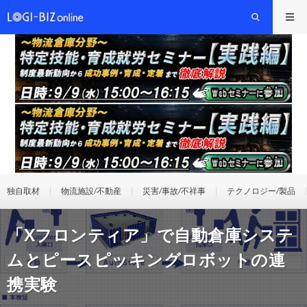
独自取材
物流施設/不動産
災害/事故/不祥事
テクノロジー/製品
「Xフロンティア」で自動倉庫システ
ムとピースピッキングロボットの連
携実験