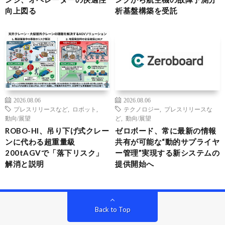
向上図る
析基盤構築を受託
2026.08.06
2026.08.06
プレスリリースなど
,
ロボット
,
テクノロジー
,
プレスリリースな
動向/展望
ど
,
動向/展望
ROBO-HI、吊り下げ式クレー
ゼロボード、常に最新の情報
ンに代わる超重量級
共有が可能な“動的サプライヤ
200tAGVで「落下リスク」
ー管理”実現する新システムの
解消と説明
提供開始へ
Back to Top