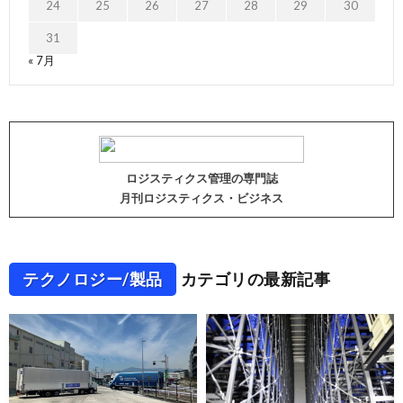
24
25
26
27
28
29
30
31
« 7月
ロジスティクス管理の専門誌
月刊ロジスティクス・ビジネス
テクノロジー/製品
カテゴリの最新記事