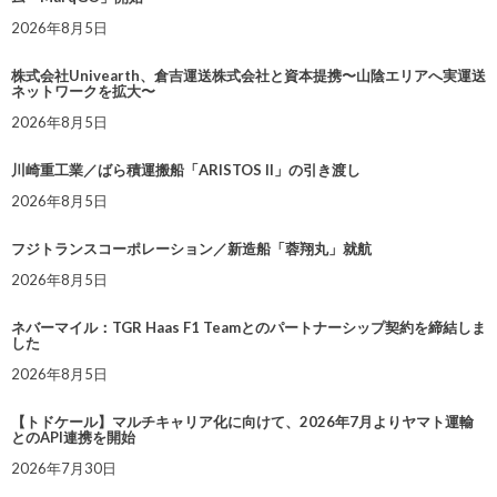
2026年8月5日
株式会社Univearth、倉吉運送株式会社と資本提携〜山陰エリアへ実運送
ネットワークを拡大〜
2026年8月5日
川崎重工業／ばら積運搬船「ARISTOS II」の引き渡し
2026年8月5日
フジトランスコーポレーション／新造船「蓉翔丸」就航
2026年8月5日
ネバーマイル：TGR Haas F1 Teamとのパートナーシップ契約を締結しま
した
2026年8月5日
【トドケール】マルチキャリア化に向けて、2026年7月よりヤマト運輸
とのAPI連携を開始
2026年7月30日