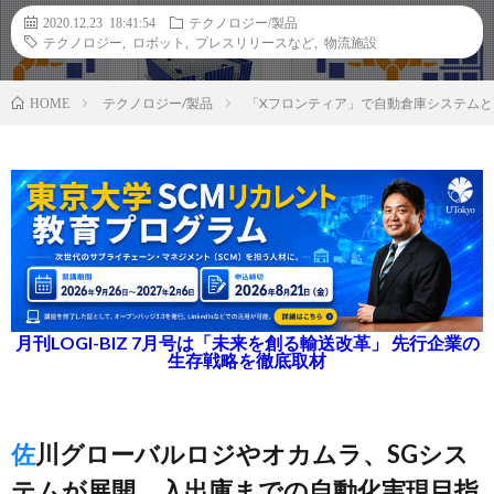
2020.12.23 18:41:54
テクノロジー/製品
テクノロジー
,
ロボット
,
プレスリリースなど
,
物流施設
テクノロジー/製品
「Xフロンティア」で自動倉庫システム
HOME
月刊LOGI-BIZ 7月号は「未来を創る輸送改革」 先行企業の
生存戦略を徹底取材
佐川グローバルロジやオカムラ、SGシス
テムが展開、入出庫までの自動化実現目指