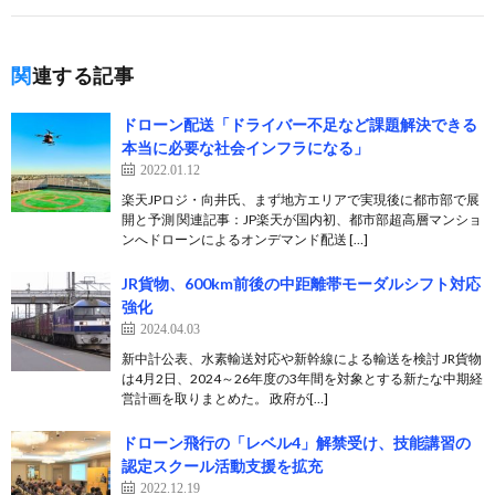
関連する記事
ドローン配送「ドライバー不足など課題解決できる
本当に必要な社会インフラになる」
2022.01.12
楽天JPロジ・向井氏、まず地方エリアで実現後に都市部で展
開と予測 関連記事：JP楽天が国内初、都市部超高層マンショ
ンへドローンによるオンデマンド配送 […]
JR貨物、600km前後の中距離帯モーダルシフト対応
強化
2024.04.03
新中計公表、水素輸送対応や新幹線による輸送を検討 JR貨物
は4月2日、2024～26年度の3年間を対象とする新たな中期経
営計画を取りまとめた。 政府が[…]
ドローン飛行の「レベル4」解禁受け、技能講習の
認定スクール活動支援を拡充
2022.12.19