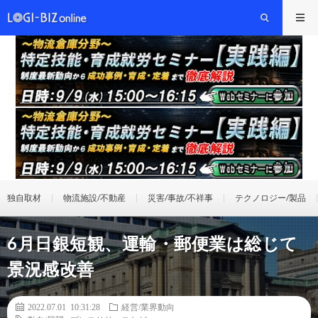
独自取材
物流施設/不動産
災害/事故/不祥事
テクノロジー/製品
6月日銀短観、運輸・郵便業は総じて
景況感改善
2022.07.01 10:31:28
経営/業界動向