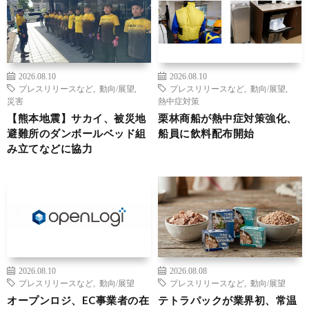
2026.08.10
2026.08.10
プレスリリースなど
,
動向/展望
,
プレスリリースなど
,
動向/展望
,
災害
熱中症対策
【熊本地震】サカイ、被災地
栗林商船が熱中症対策強化、
避難所のダンボールベッド組
船員に飲料配布開始
み立てなどに協力
2026.08.10
2026.08.08
プレスリリースなど
,
動向/展望
プレスリリースなど
,
動向/展望
オープンロジ、EC事業者の在
テトラパックが業界初、常温