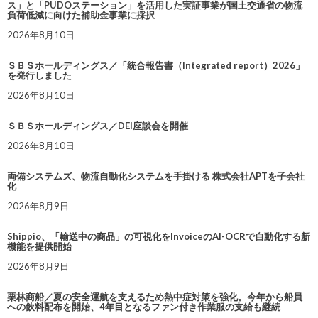
ス」と「PUDOステーション」を活用した実証事業が国土交通省の物流
負荷低減に向けた補助金事業に採択
2026年8月10日
ＳＢＳホールディングス／「統合報告書（Integrated report）2026」
を発行しました
2026年8月10日
ＳＢＳホールディングス／DEI座談会を開催
2026年8月10日
両備システムズ、物流自動化システムを手掛ける 株式会社APTを子会社
化
2026年8月9日
Shippio、「輸送中の商品」の可視化をInvoiceのAI-OCRで自動化する新
機能を提供開始
2026年8月9日
栗林商船／夏の安全運航を支えるため熱中症対策を強化。今年から船員
への飲料配布を開始、4年目となるファン付き作業服の支給も継続