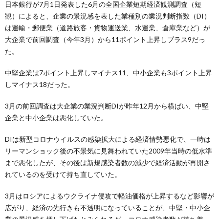
日本銀行が7月1日発表した6月の全国企業短期経済観測調査（短
観）によると、企業の景況感を表した業種別の業況判断指数（DI）
は運輸・郵便業（道路旅客・貨物運送業、水運業、倉庫業など）が
大企業で前回調査（今年3月）から11ポイント上昇しプラス9だっ
た。
中堅企業は7ポイント上昇しマイナス11、中小企業も3ポイント上昇
しマイナス18だった。
3月の前回調査は大企業の業況判断DIが昨年12月から横ばい、中堅
企業と中小企業は悪化していた。
DIは新型コロナウイルスの感染拡大による経済情勢悪化で、一時は
リーマンショック後の不景気に見舞われていた2009年当時の低水準
まで悪化したが、その後は新規感染者数の減少で経済活動が再開さ
れているのを受けて持ち直していた。
3月はロシアによるウクライナ侵攻で軽油価格が上昇するなど影響が
広がり、経済の先行きも不透明になっていることが、中堅・中小企