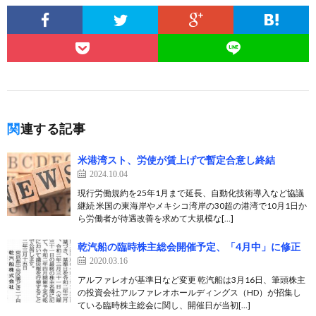
関連する記事
米港湾スト、労使が賃上げで暫定合意し終結
2024.10.04
現行労働規約を25年1月まで延長、自動化技術導入など協議
継続 米国の東海岸やメキシコ湾岸の30超の港湾で10月1日か
ら労働者が待遇改善を求めて大規模な[…]
乾汽船の臨時株主総会開催予定、「4月中」に修正
2020.03.16
アルファレオが基準日など変更 乾汽船は3月16日、筆頭株主
の投資会社アルファレオホールディングス（HD）が招集し
ている臨時株主総会に関し、開催日が当初[…]