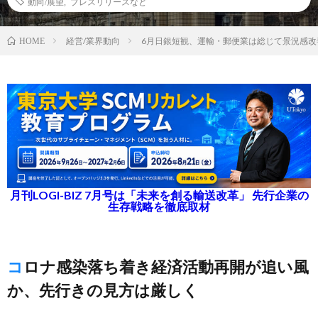
動向/展望
,
プレスリリースなど
経営/業界動向
6月日銀短観、運輸・郵便業は総じて景況感改
HOME
月刊LOGI-BIZ 7月号は「未来を創る輸送改革」 先行企業の
生存戦略を徹底取材
コロナ感染落ち着き経済活動再開が追い風
か、先行きの見方は厳しく