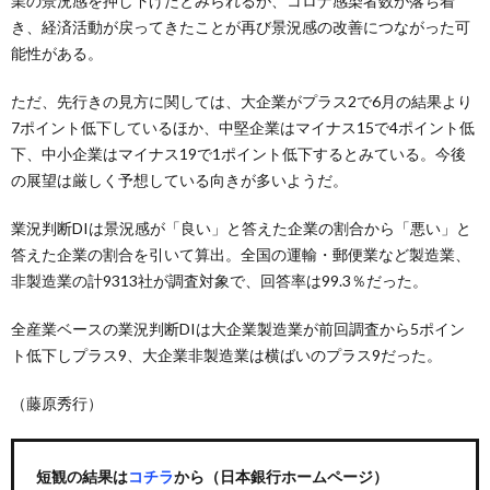
業の景況感を押し下げたとみられるが、コロナ感染者数が落ち着
き、経済活動が戻ってきたことが再び景況感の改善につながった可
能性がある。
ただ、先行きの見方に関しては、大企業がプラス2で6月の結果より
7ポイント低下しているほか、中堅企業はマイナス15で4ポイント低
下、中小企業はマイナス19で1ポイント低下するとみている。今後
の展望は厳しく予想している向きが多いようだ。
業況判断DIは景況感が「良い」と答えた企業の割合から「悪い」と
答えた企業の割合を引いて算出。全国の運輸・郵便業など製造業、
非製造業の計9313社が調査対象で、回答率は99.3％だった。
全産業ベースの業況判断DIは大企業製造業が前回調査から5ポイン
ト低下しプラス9、大企業非製造業は横ばいのプラス9だった。
（藤原秀行）
短観の結果は
コチラ
から（日本銀行ホームページ）