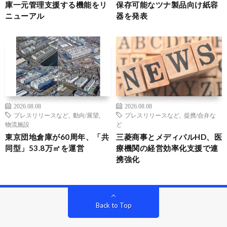
庫一元管理支援する機能をリ
保存可能なツナ製品向け紙容
ニューアル
器を発表
2026.08.08
2026.08.08
プレスリリースなど
,
動向/展望
,
プレスリリースなど
,
提携/合弁な
物流施設
ど
東京団地倉庫が60周年、「共
三菱商事とメディパルHD、医
同型」53.8万㎡を運営
療機関の経営効率化支援で連
携強化
Back to Top