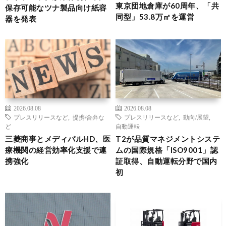
東京団地倉庫が60周年、「共
保存可能なツナ製品向け紙容
同型」53.8万㎡を運営
器を発表
2026.08.08
2026.08.08
プレスリリースなど
,
提携/合弁な
プレスリリースなど
,
動向/展望
,
ど
自動運転
三菱商事とメディパルHD、医
T2が品質マネジメントシステ
療機関の経営効率化支援で連
ムの国際規格「ISO9001」認
携強化
証取得、自動運転分野で国内
初