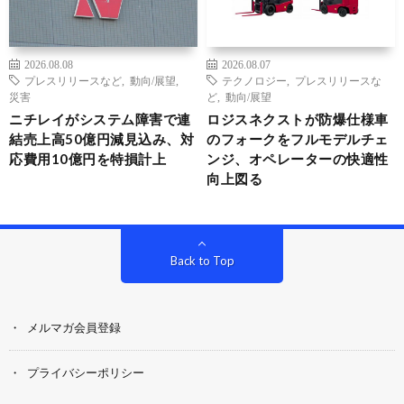
2026.08.08
2026.08.07
プレスリリースなど
,
動向/展望
,
テクノロジー
,
プレスリリースな
災害
ど
,
動向/展望
ニチレイがシステム障害で連
ロジスネクストが防爆仕様車
結売上高50億円減見込み、対
のフォークをフルモデルチェ
応費用10億円を特損計上
ンジ、オペレーターの快適性
向上図る
Back to Top
メルマガ会員登録
プライバシーポリシー