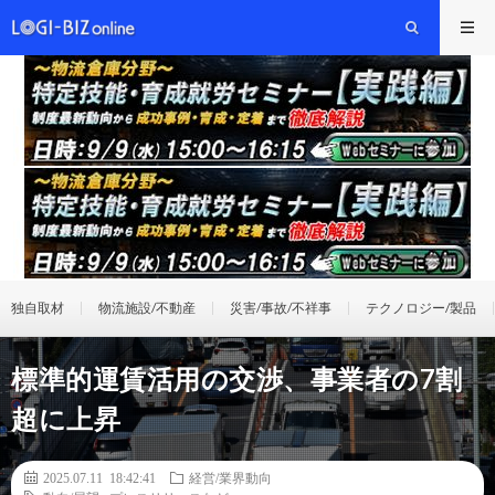
独自取材
物流施設/不動産
災害/事故/不祥事
テクノロジー/製品
標準的運賃活用の交渉、事業者の7割
超に上昇
2025.07.11 18:42:41
経営/業界動向