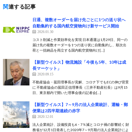
関連する記事
日通、複数オーダーを届け先ごとに1つの送り状へ
自動集約する国内航空貨物向け新サービス開始
2026.01.30
コスト削減と作業効率化を実現 日本通運は1月29日、同一の
届け先の複数オーダーを1つの送り状に自動集約し、順次出
荷と一括納品を両立する国内航空貨物向け[…]
【新型ウイルス】物流施設「今後も5年、10年は成
長マーケット」
2020.09.15
不動産協会・菰田理事長が見解、コロナ下でもECの伸び背景
に 不動産協会の菰田正信理事長（三井不動産社長）は9月15
日、東京都内で開いた理事会後の記者会[…]
【新型ウイルス】7～9月の法人企業統計、運輸・郵
便業は2四半期連続の赤字
2020.12.01
法人企業統計、設備投資も6・7％減とコロナ禍の影響続く 財
務省が12月1日発表した2020年7～9月期の法人企業統計によ