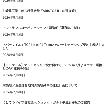
2026年8月5日
川崎重工業／ばら積運搬船「ARISTOS II」の引き渡し
2026年8月5日
フジトランスコーポレーション／新造船「蓉翔丸」就航
2026年8月5日
ネバーマイル：TGR Haas F1 Teamとのパートナーシップ契約を締結しま
した
2026年8月5日
【トドケール】マルチキャリア化に向けて、2026年7月よりヤマト運輸
とのAPI連携を開始
2026年7月30日
JR貨物／お盆休み期間の貨物列車の運転計画について
2026年7月30日
にしてつドイツ現地法人 シュツットガルト事務所移転のご案内