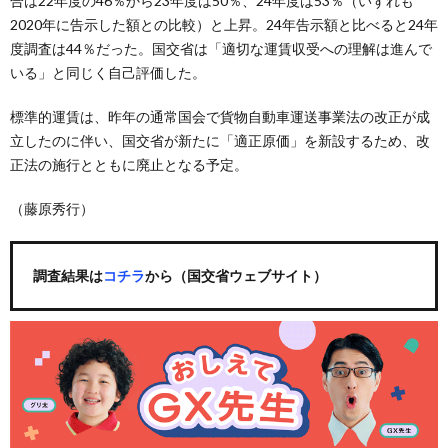
合は22年度の46％から23年度は50％、24年度は53％（いずれも
2020年に告示した額との比較）と上昇。24年告示額と比べると24年
度調査は44％だった。国交省は「適切な運賃収受への理解は進んで
いる」と同じく自己評価した。
標準的運賃は、昨年の通常国会で貨物自動車運送事業法の改正が成
立したのに伴い、国交省が新たに「適正原価」を新設するため、改
正法の施行とともに廃止となる予定。
（藤原秀行）
調査結果は
コチラ
から（国交省ウェブサイト）