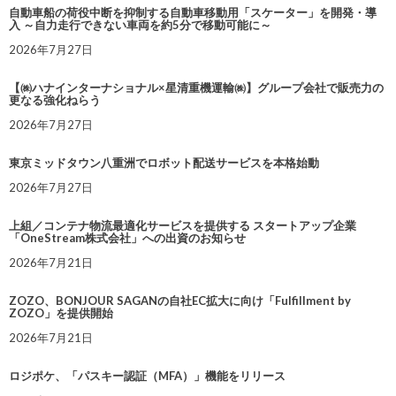
自動車船の荷役中断を抑制する自動車移動用「スケーター」を開発・導
入 ～自力走行できない車両を約5分で移動可能に～
2026年7月27日
【㈱ハナインターナショナル×星清重機運輸㈱】グループ会社で販売力の
更なる強化ねらう
2026年7月27日
東京ミッドタウン八重洲でロボット配送サービスを本格始動
2026年7月27日
上組／コンテナ物流最適化サービスを提供する スタートアップ企業
「OneStream株式会社」への出資のお知らせ
2026年7月21日
ZOZO、BONJOUR SAGANの自社EC拡大に向け「Fulfillment by
ZOZO」を提供開始
2026年7月21日
ロジポケ、「パスキー認証（MFA）」機能をリリース