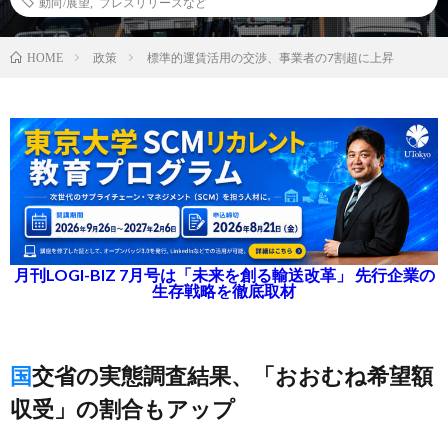
動向/展望
,
プレスリリースなど
政策
標準的運賃活用の交渉、事業者の7割超に上昇
HOME
月刊LOGI-BIZ 7月号は「未来を創る輸送改革」 先行企業の
生存戦略を徹底取材
国交省の実態調査結果、「おおむね希望額
収受」の割合もアップ