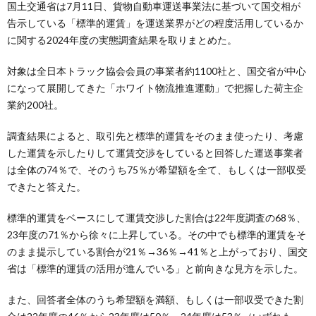
国土交通省は7月11日、貨物自動車運送事業法に基づいて国交相が
告示している「標準的運賃」を運送業界がどの程度活用しているか
に関する2024年度の実態調査結果を取りまとめた。
対象は全日本トラック協会会員の事業者約1100社と、国交省が中心
になって展開してきた「ホワイト物流推進運動」で把握した荷主企
業約200社。
調査結果によると、取引先と標準的運賃をそのまま使ったり、考慮
した運賃を示したりして運賃交渉をしていると回答した運送事業者
は全体の74％で、そのうち75％が希望額を全て、もしくは一部収受
できたと答えた。
標準的運賃をベースにして運賃交渉した割合は22年度調査の68％、
23年度の71％から徐々に上昇している。その中でも標準的運賃をそ
のまま提示している割合が21％→36％→41％と上がっており、国交
省は「標準的運賃の活用が進んでいる」と前向きな見方を示した。
また、回答者全体のうち希望額を満額、もしくは一部収受できた割