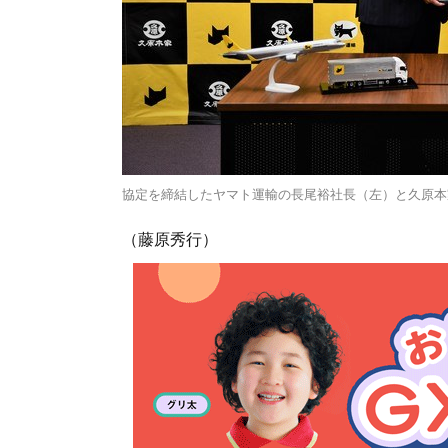
協定を締結したヤマト運輸の長尾裕社長（左）と久原本
（藤原秀行）