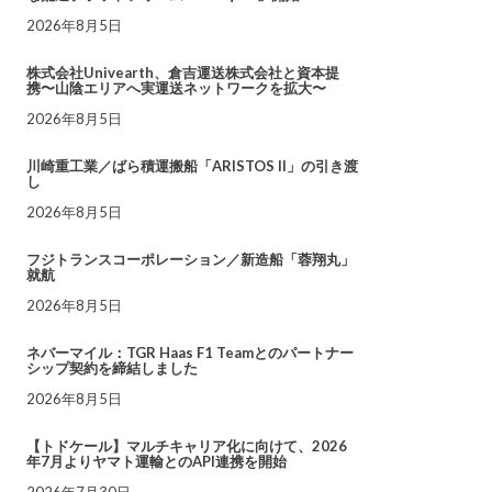
2026年8月5日
株式会社Univearth、倉吉運送株式会社と資本提
携〜山陰エリアへ実運送ネットワークを拡大〜
2026年8月5日
川崎重工業／ばら積運搬船「ARISTOS II」の引き渡
し
2026年8月5日
フジトランスコーポレーション／新造船「蓉翔丸」
就航
2026年8月5日
ネバーマイル：TGR Haas F1 Teamとのパートナー
シップ契約を締結しました
2026年8月5日
【トドケール】マルチキャリア化に向けて、2026
年7月よりヤマト運輸とのAPI連携を開始
2026年7月30日