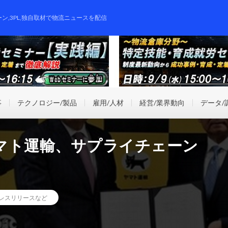
ーン,3PL,独自取材で物流ニュースを配信
事
テクノロジー/製品
雇用/人材
経営/業界動向
データ/
マト運輸、サプライチェーン
レスリリースなど