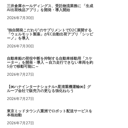
三井倉庫ホールディングス、受託物流業務に 「生成
AI出荷検品アプリ」を開発・導入開始
2026年7月30日
“独自開発こだわり”のサプリメントでD2C展開する
「ウェルモット製薬」がEC自動出荷アプリ「シッピ
ーノ」を導入
2026年7月30日
自動車船の荷役中断を抑制する自動車移動用「スケ
ーター」を開発・導入 ～自力走行できない車両を約
5分で移動可能に～
2026年7月27日
【㈱ハナインターナショナル×星清重機運輸㈱】グ
ループ会社で販売力の更なる強化ねらう
2026年7月27日
東京ミッドタウン八重洲でロボット配送サービスを
本格始動
2026年7月27日