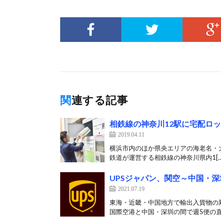
関連する記事
相鉄線の神奈川12駅に宅配ロッ
2019.04.11
横浜市内のほか県央エリアの海老名・大和に
鉄道が運営する相鉄線の神奈川県内1[…
UPSジャパン、関空～中国・
2021.07.19
東海・近畿・中国地方で輸出入貨物の対
国際空港と中国・深圳の間で週5便の直