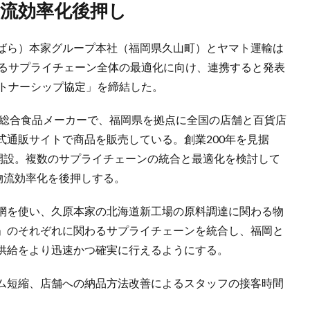
で物流効率化後押し
ばら）本家グループ本社（福岡県久山町）とヤマト運輸は
至るサプライチェーン全体の最適化に向け、連携すると発表
ートナーシップ協定」を締結した。
る総合食品メーカーで、福岡県を拠点に全国の店舗と百貨店
式通販サイトで商品を販売している。創業200年を見据
を開設。複数のサプライチェーンの統合と最適化を検討して
物流効率化を後押しする。
網を使い、久原本家の北海道新工場の原料調達に関わる物
」のそれぞれに関わるサプライチェーンを統合し、福岡と
供給をより迅速かつ確実に行えるようにする。
ム短縮、店舗への納品方法改善によるスタッフの接客時間