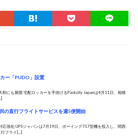
カー「PUDO」設置
も展開 宅配ロッカーを手掛けるPackcity Japanは4月11日、相模
]
深圳の直行フライトサービスを週5便開始
応強化 UPSジャパンは7月19日、ボーイング757型機を投入し、関西
行フライ[…]