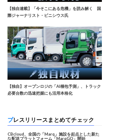
【独自連載】「今そこにある危機」を読み解く 国
際ジャーナリスト・ビニシウス氏
【独自】オープンロジの「AI梱包予測」、トラック
必要台数の迅速把握にも活用本格化
プレスリリースまとめてチェック
CBcloud、全国の「Marq」施設を起点とした新た
な配送プラットフォーム「MarqGO」開始