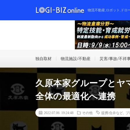
物流不動産,ロボット,ドロ
独自取材
物流施設/不動産
災害/事故/不祥
久原本家グループとヤ
全体の最適化へ連携
2022.07.06 19:24:48
その他
提携/合弁など
,
プ