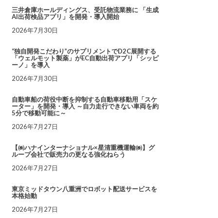
三井倉庫ホールディングス、受託物流業務に 「生成
AI出荷検品アプリ」を開発・導入開始
2026年7月30日
“独自開発こだわり”のサプリメントでD2C展開する
「ウェルモット製薬」がEC自動出荷アプリ「シッピ
ーノ」を導入
2026年7月30日
自動車船の荷役中断を抑制する自動車移動用「スケ
ーター」を開発・導入 ～自力走行できない車両を約
5分で移動可能に～
2026年7月27日
【㈱ハナインターナショナル×星清重機運輸㈱】グ
ループ会社で販売力の更なる強化ねらう
2026年7月27日
東京ミッドタウン八重洲でロボット配送サービスを
本格始動
2026年7月27日