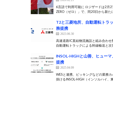
6言語で利用可能に ロジザードは2月
ZERO（ゼロ）」で、同20日から新たに
T2と三菱地所、自動運転トラ
務提携
2023.06.30
高速道路IC直結物流施設と組み合わせ
自動運転トラックによる幹線輸送と次世
INSOL-HIGHと山善、ヒ
提携
2025.04.09
WESと連携、ピッキングなどの業務
掛けるINSOL-HIGH（インソルハイ、東