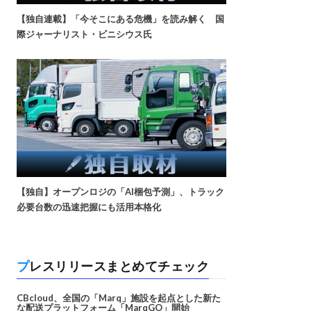
【独自連載】「今そこにある危機」を読み解く 国
際ジャーナリスト・ビニシウス氏
【独自】オープンロジの「AI梱包予測」、トラック
必要台数の迅速把握にも活用本格化
プレスリリースまとめてチェック
CBcloud、全国の「Marq」施設を起点とした新た
な配送プラットフォーム「MarqGO」開始