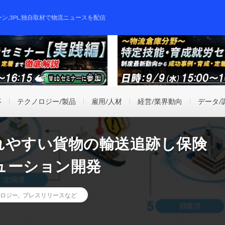
ーン,3PL,独自取材で物流ニュースを配信
事
テクノロジー/製品
雇用/人材
経営/業界動向
データ/
壊れやすい貨物の輸送追跡し保険
ューション開発
ロジー
,
プレスリリースなど