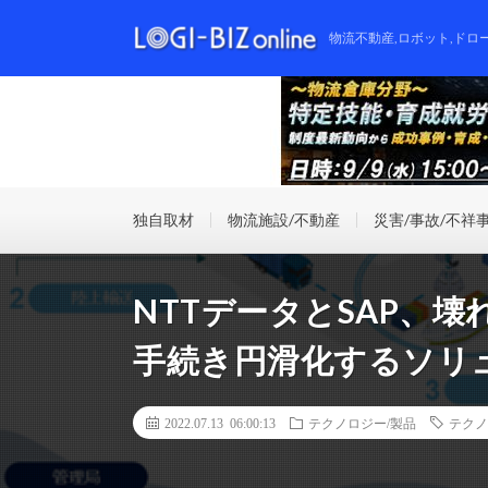
物流不動産,ロボット,ドロ
独自取材
物流施設/不動産
災害/事故/不祥
NTTデータとSAP、
手続き円滑化するソリ
2022.07.13 06:00:13
テクノロジー/製品
テクノ