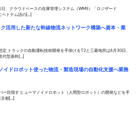
21日、クラウドベースの在庫管理システム（WMS）「ロジザード
ベトナム語の[…]
ック活用した新たな幹線物流ネットワーク構築へ資本・業
想定 トラックの自動運転技術開発を手掛けるT2と三菱地所は6月30日、
代型基幹[…]
ューマノイドロボット使った物流・製造現場の自動化支援へ業務
カバー目指す ヒューマノイドロボット（人間型ロボット）の開発などを手
京都[…]