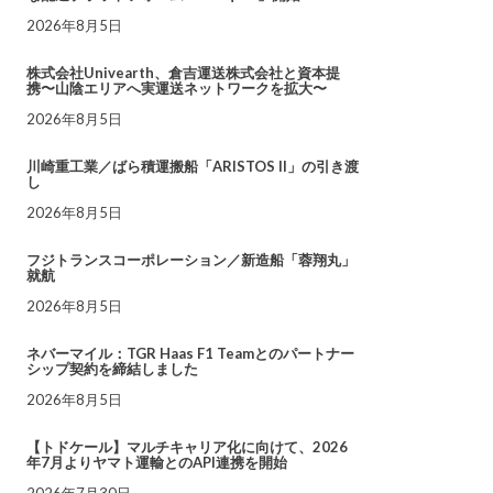
2026年8月5日
株式会社Univearth、倉吉運送株式会社と資本提
携〜山陰エリアへ実運送ネットワークを拡大〜
2026年8月5日
川崎重工業／ばら積運搬船「ARISTOS II」の引き渡
し
2026年8月5日
フジトランスコーポレーション／新造船「蓉翔丸」
就航
2026年8月5日
ネバーマイル：TGR Haas F1 Teamとのパートナー
シップ契約を締結しました
2026年8月5日
【トドケール】マルチキャリア化に向けて、2026
年7月よりヤマト運輸とのAPI連携を開始
2026年7月30日