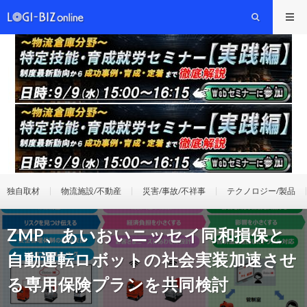
独自取材
物流施設/不動産
災害/事故/不祥事
テクノロジー/製品
ZMP、あいおいニッセイ同和損保と
自動運転ロボットの社会実装加速させ
る専用保険プランを共同検討