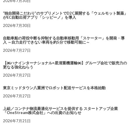
2026年7月30日
“独自開発こだわり”のサプリメントでD2C展開する「ウェルモット製薬」
がEC自動出荷アプリ「シッピーノ」を導入
2026年7月30日
自動車船の荷役中断を抑制する自動車移動用「スケーター」を開発・導
入 ～自力走行できない車両を約5分で移動可能に～
2026年7月27日
【㈱ハナインターナショナル×星清重機運輸㈱】グループ会社で販売力の
更なる強化ねらう
2026年7月27日
東京ミッドタウン八重洲でロボット配送サービスを本格始動
2026年7月27日
上組／コンテナ物流最適化サービスを提供する スタートアップ企業
「OneStream株式会社」への出資のお知らせ
2026年7月21日