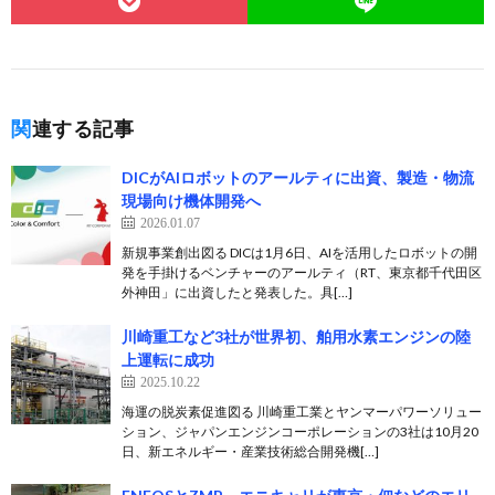
関連する記事
DICがAIロボットのアールティに出資、製造・物流
現場向け機体開発へ
2026.01.07
新規事業創出図る DICは1月6日、AIを活用したロボットの開
発を手掛けるベンチャーのアールティ（RT、東京都千代田区
外神田」に出資したと発表した。具[…]
川崎重工など3社が世界初、舶用水素エンジンの陸
上運転に成功
2025.10.22
海運の脱炭素促進図る 川崎重工業とヤンマーパワーソリュー
ション、ジャパンエンジンコーポレーションの3社は10月20
日、新エネルギー・産業技術総合開発機[…]