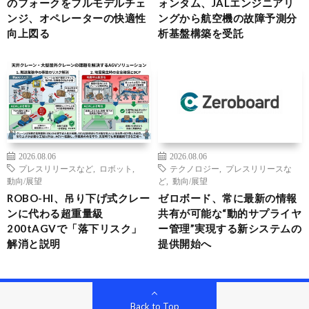
のフォークをフルモデルチェ
ォンタム、JALエンジニアリ
ンジ、オペレーターの快適性
ングから航空機の故障予測分
向上図る
析基盤構築を受託
2026.08.06
2026.08.06
プレスリリースなど
,
ロボット
,
テクノロジー
,
プレスリリースな
動向/展望
ど
,
動向/展望
ROBO-HI、吊り下げ式クレー
ゼロボード、常に最新の情報
ンに代わる超重量級
共有が可能な“動的サプライヤ
200tAGVで「落下リスク」
ー管理”実現する新システムの
解消と説明
提供開始へ
Back to Top