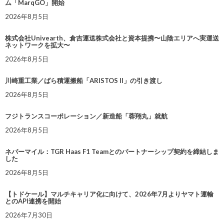
ム「MarqGO」開始
2026年8月5日
株式会社Univearth、倉吉運送株式会社と資本提携〜山陰エリアへ実運送
ネットワークを拡大〜
2026年8月5日
川崎重工業／ばら積運搬船「ARISTOS II」の引き渡し
2026年8月5日
フジトランスコーポレーション／新造船「蓉翔丸」就航
2026年8月5日
ネバーマイル：TGR Haas F1 Teamとのパートナーシップ契約を締結しま
した
2026年8月5日
【トドケール】マルチキャリア化に向けて、2026年7月よりヤマト運輸
とのAPI連携を開始
2026年7月30日