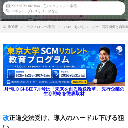
2022.07.20 06:00:44
テクノロジー/製品
ロボット
,
プレスリリースなど
テクノロジー/製品
ZMP、あいおいニッセイ同和損保と自動
HOME
月刊LOGI-BIZ 7月号は「未来を創る輸送改革」 先行企業の
生存戦略を徹底取材
改正道交法受け、導入のハードル下げる狙
い