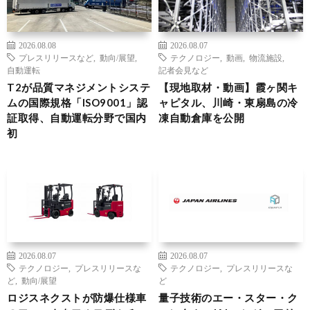
2026.08.08
2026.08.07
プレスリリースなど
,
動向/展望
,
テクノロジー
,
動画
,
物流施設
,
自動運転
記者会見など
T2が品質マネジメントシステ
【現地取材・動画】霞ヶ関キ
ムの国際規格「ISO9001」認
ャピタル、川崎・東扇島の冷
証取得、自動運転分野で国内
凍自動倉庫を公開
初
2026.08.07
2026.08.07
テクノロジー
,
プレスリリースな
テクノロジー
,
プレスリリースな
ど
,
動向/展望
ど
ロジスネクストが防爆仕様車
量子技術のエー・スター・ク