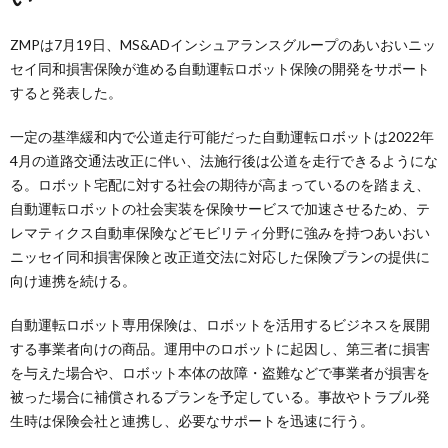
ZMPは7月19日、MS&ADインシュアランスグループのあいおいニッ
セイ同和損害保険が進める自動運転ロボット保険の開発をサポート
すると発表した。
一定の基準緩和内で公道走行可能だった自動運転ロボットは2022年
4月の道路交通法改正に伴い、法施行後は公道を走行できるようにな
る。ロボット宅配に対する社会の期待が高まっているのを踏まえ、
自動運転ロボットの社会実装を保険サービスで加速させるため、テ
レマティクス自動車保険などモビリティ分野に強みを持つあいおい
ニッセイ同和損害保険と改正道交法に対応した保険プランの提供に
向け連携を続ける。
自動運転ロボット専用保険は、ロボットを活用するビジネスを展開
する事業者向けの商品。運用中のロボットに起因し、第三者に損害
を与えた場合や、ロボット本体の故障・盗難などで事業者が損害を
被った場合に補償されるプランを予定している。事故やトラブル発
生時は保険会社と連携し、必要なサポートを迅速に行う。