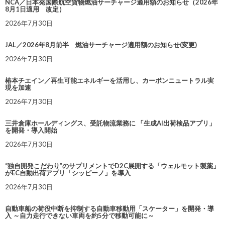
NCA／日本発国際航空貨物燃油サーチャージ適用額のお知らせ（2026年
8月1日適用 改定）
2026年7月30日
JAL／2026年8月前半 燃油サーチャージ適用額のお知らせ(変更)
2026年7月30日
椿本チエイン／再生可能エネルギーを活用し、カーボンニュートラル実
現を加速
2026年7月30日
三井倉庫ホールディングス、受託物流業務に 「生成AI出荷検品アプリ」
を開発・導入開始
2026年7月30日
“独自開発こだわり”のサプリメントでD2C展開する「ウェルモット製薬」
がEC自動出荷アプリ「シッピーノ」を導入
2026年7月30日
自動車船の荷役中断を抑制する自動車移動用「スケーター」を開発・導
入 ～自力走行できない車両を約5分で移動可能に～