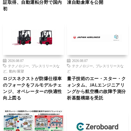
証取得、自動運転分野で国内
凍自動倉庫を公開
初
2026.08.07
2026.08.07
テクノロジー
,
プレスリリースな
テクノロジー
,
プレスリリースな
ど
,
動向/展望
ど
ロジスネクストが防爆仕様車
量子技術のエー・スター・ク
のフォークをフルモデルチェ
ォンタム、JALエンジニアリ
ンジ、オペレーターの快適性
ングから航空機の故障予測分
向上図る
析基盤構築を受託