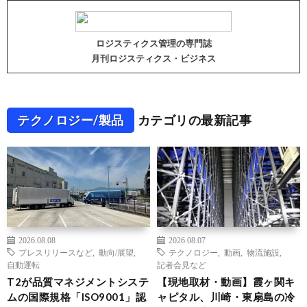
ロジスティクス管理の専門誌
月刊ロジスティクス・ビジネス
テクノロジー/製品
カテゴリの最新記事
2026.08.08
2026.08.07
プレスリリースなど
,
動向/展望
,
テクノロジー
,
動画
,
物流施設
,
自動運転
記者会見など
T2が品質マネジメントシステ
【現地取材・動画】霞ヶ関キ
ムの国際規格「ISO9001」認
ャピタル、川崎・東扇島の冷