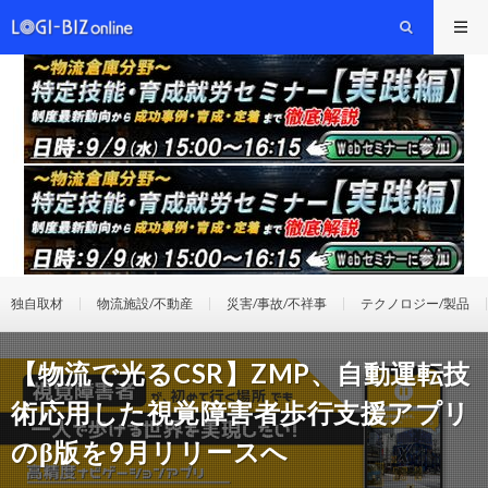
独自取材
物流施設/不動産
災害/事故/不祥事
テクノロジー/製品
【物流で光るCSR】ZMP、自動運転技
術応用した視覚障害者歩行支援アプリ
のβ版を9月リリースへ