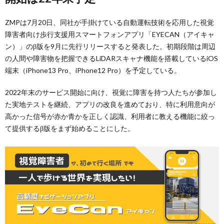
ZMPは7月20日、同社が手掛けている自動運転技術を応用した視覚
障害者向け歩行支援用スマートフォンアプリ「EYECAN（アイキャ
ン）」のβ版を9月に先行リリースすると発表した。初期段階は周辺
の人間や障害物を把握できるLiDARスキャナ機能を搭載しているiOS
端末（iPhone13 Pro、iPhone12 Pro）を予定している。
2022年末のサービス開始に向け、視覚に障害を持つ人たちが参加し
た実地テストを継続、アプリの改良を進めており、特に利用意向が
高かった信号が赤か青かを正しく認識、利用者に教える機能に絞っ
て提供するβ版をまず始めることにした。