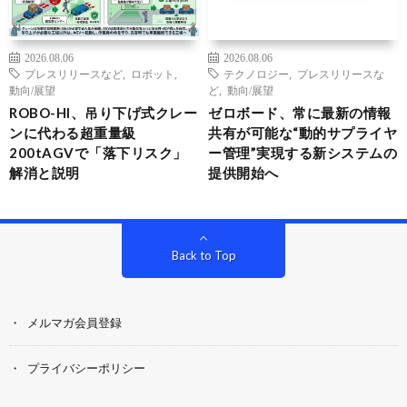
2026.08.06
2026.08.06
プレスリリースなど
,
ロボット
,
テクノロジー
,
プレスリリースな
動向/展望
ど
,
動向/展望
ROBO-HI、吊り下げ式クレー
ゼロボード、常に最新の情報
ンに代わる超重量級
共有が可能な“動的サプライヤ
200tAGVで「落下リスク」
ー管理”実現する新システムの
解消と説明
提供開始へ
Back to Top
メルマガ会員登録
プライバシーポリシー