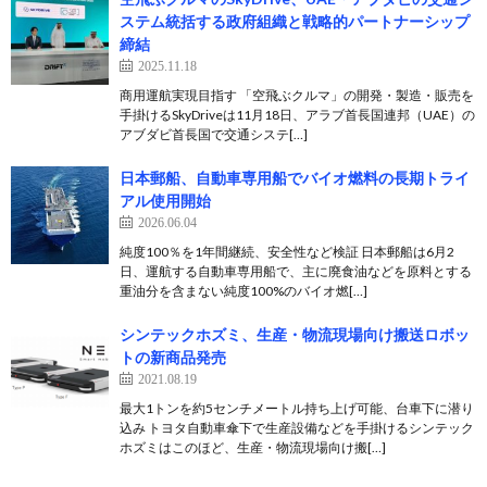
ステム統括する政府組織と戦略的パートナーシップ
締結
2025.11.18
商用運航実現目指す 「空飛ぶクルマ」の開発・製造・販売を
手掛けるSkyDriveは11月18日、アラブ首長国連邦（UAE）の
アブダビ首長国で交通システ[…]
日本郵船、自動車専用船でバイオ燃料の長期トライ
アル使用開始
2026.06.04
純度100％を1年間継続、安全性など検証 日本郵船は6月2
日、運航する自動車専用船で、主に廃食油などを原料とする
重油分を含まない純度100%のバイオ燃[…]
シンテックホズミ、生産・物流現場向け搬送ロボッ
トの新商品発売
2021.08.19
最大1トンを約5センチメートル持ち上げ可能、台車下に潜り
込み トヨタ自動車傘下で生産設備などを手掛けるシンテック
ホズミはこのほど、生産・物流現場向け搬[…]