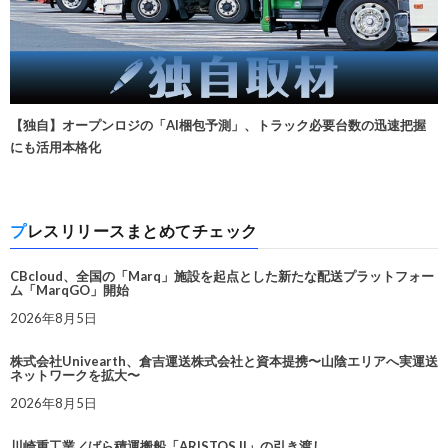
【独自】オープンロジの「AI梱包予測」、トラック必要台数の迅速把握
にも活用本格化
プレスリリースまとめてチェック
CBcloud、全国の「Marq」施設を起点とした新たな配送プラットフォー
ム「MarqGO」開始
2026年8月5日
株式会社Univearth、倉吉運送株式会社と資本提携〜山陰エリアへ実運送
ネットワークを拡大〜
2026年8月5日
川崎重工業／ばら積運搬船「ARISTOS II」の引き渡し