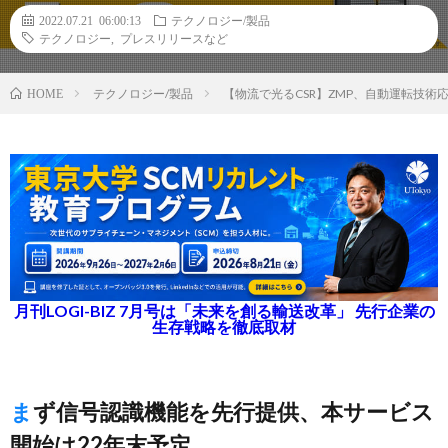
2022.07.21 06:00:13
テクノロジー/製品
テクノロジー
,
プレスリリースなど
テクノロジー/製品
【物流で光るCSR】ZMP、自動運転技術
HOME
月刊LOGI-BIZ 7月号は「未来を創る輸送改革」 先行企業の
生存戦略を徹底取材
まず信号認識機能を先行提供、本サービス
開始は22年末予定