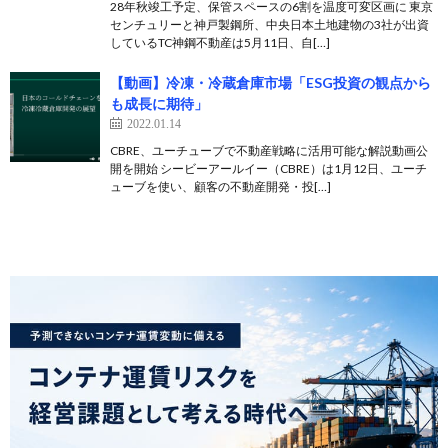
28年秋竣工予定、保管スペースの6割を温度可変区画に 東京
センチュリーと神戸製鋼所、中央日本土地建物の3社が出資
しているTC神鋼不動産は5月11日、自[…]
【動画】冷凍・冷蔵倉庫市場「ESG投資の観点から
も成長に期待」
2022.01.14
CBRE、ユーチューブで不動産戦略に活用可能な解説動画公
開を開始 シービーアールイー（CBRE）は1月12日、ユーチ
ューブを使い、顧客の不動産開発・投[…]