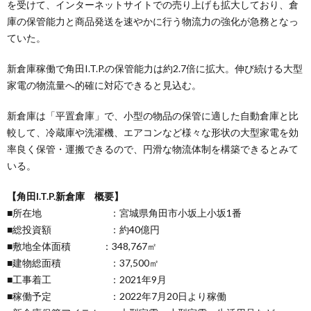
を受けて、インターネットサイトでの売り上げも拡大しており、倉
庫の保管能力と商品発送を速やかに行う物流力の強化が急務となっ
ていた。
新倉庫稼働で角田I.T.P.の保管能力は約2.7倍に拡大。伸び続ける大型
家電の物流量へ的確に対応できると見込む。
新倉庫は「平置倉庫」で、小型の物品の保管に適した自動倉庫と比
較して、冷蔵庫や洗濯機、エアコンなど様々な形状の大型家電を効
率良く保管・運搬できるので、円滑な物流体制を構築できるとみて
いる。
【角田I.T.P.新倉庫 概要】
■所在地 ：宮城県角田市小坂上小坂1番
■総投資額 ：約40億円
■敷地全体面積 ：348,767㎡
■建物総面積 ：37,500㎡
■工事着工 ：2021年9月
■稼働予定 ：2022年7月20日より稼働