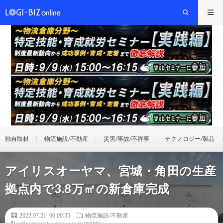
独自取材
物流施設/不動産
災害/事故/不祥事
テクノロジー/製品
アイリスオーヤマ、宮城・角田の生産
拠点内で3.8万㎡の新倉庫完成
2022.07.21 06:00:35
物流施設/不動産