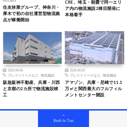
物流施設
CRE、埼玉・朝霞で同一エリ
住友林業グループ、神奈川・
ア内の物流施設2棟目開発に
厚木で初の自社運営型物流拠
本格着手
点が稼働開始
2026.08.06
2026.08.05
プレスリリースなど
,
物流施設
プレスリリースなど
,
物流施設
阪急阪神不動産、兵庫・川西
アマゾン、兵庫・尼崎で11.1
と京都の2カ所で物流施設竣
万㎡と関西最大のフルフィル
工
メントセンター開設
Back to Top