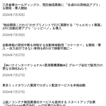
三井倉庫ホールディングス、受託物流業務に 「生成AI出荷検品アプリ」
を開発・導入開始
2026年7月30日
“独自開発こだわり”のサプリメントでD2C展開する「ウェルモット製薬」
がEC自動出荷アプリ「シッピーノ」を導入
2026年7月30日
自動車船の荷役中断を抑制する自動車移動用「スケーター」を開発・導
入 ～自力走行できない車両を約5分で移動可能に～
2026年7月27日
【㈱ハナインターナショナル×星清重機運輸㈱】グループ会社で販売力の
更なる強化ねらう
2026年7月27日
東京ミッドタウン八重洲でロボット配送サービスを本格始動
2026年7月27日
上組／コンテナ物流最適化サービスを提供する スタートアップ企業
「OneStream株式会社」への出資のお知らせ