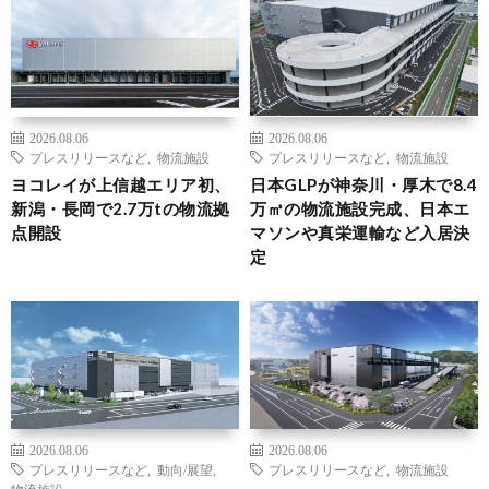
2026.08.06
2026.08.06
プレスリリースなど
,
物流施設
プレスリリースなど
,
物流施設
ヨコレイが上信越エリア初、
日本GLPが神奈川・厚木で8.4
新潟・長岡で2.7万tの物流拠
万㎡の物流施設完成、日本エ
点開設
マソンや真栄運輸など入居決
定
2026.08.06
2026.08.06
プレスリリースなど
,
動向/展望
,
プレスリリースなど
,
物流施設