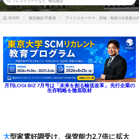
プレスリリースなど
,
物流施設
物流施設/不動産
アイリスオーヤマ、宮城・角田の生産拠点内
HOME
月刊LOGI-BIZ 7月号は「未来を創る輸送改革」 先行企業の
生存戦略を徹底取材
大型家電好調受け、保管能力2.7倍に拡大