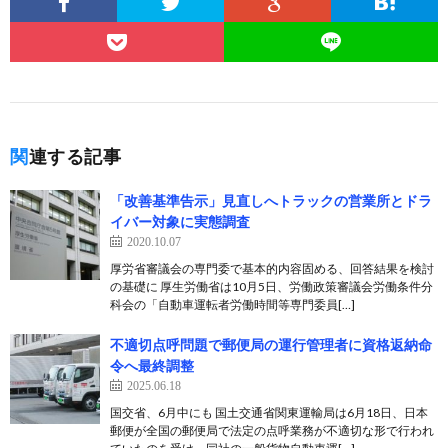
関連する記事
「改善基準告示」見直しへトラックの営業所とドラ
イバー対象に実態調査
2020.10.07
厚労省審議会の専門委で基本的内容固める、回答結果を検討
の基礎に 厚生労働省は10月5日、労働政策審議会労働条件分
科会の「自動車運転者労働時間等専門委員[…]
不適切点呼問題で郵便局の運行管理者に資格返納命
令へ最終調整
2025.06.18
国交省、6月中にも 国土交通省関東運輸局は6月18日、日本
郵便が全国の郵便局で法定の点呼業務が不適切な形で行われ