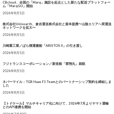
CBcloud、全国の「Marq」施設を起点とした新たな配送プラットフォー
ム「MarqGO」開始
2026年8月5日
株式会社Univearth、倉吉運送株式会社と資本提携〜山陰エリアへ実運送
ネットワークを拡大〜
2026年8月5日
川崎重工業／ばら積運搬船「ARISTOS II」の引き渡し
2026年8月5日
フジトランスコーポレーション／新造船「蓉翔丸」就航
2026年8月5日
ネバーマイル：TGR Haas F1 Teamとのパートナーシップ契約を締結しま
した
2026年8月5日
【トドケール】マルチキャリア化に向けて、2026年7月よりヤマト運輸
とのAPI連携を開始