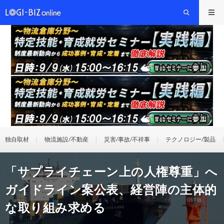
独自取材
物流施設/不動産
災害/事故/不祥事
テクノロジー/製品
「サプライチェーン上の人権尊重」へ
ガイドライン案公表、経営陣の主体的
な取り組み求める