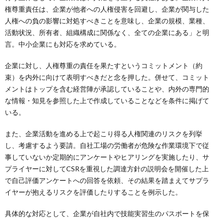
権尊重責任は、企業が他者への人権侵害を回避し、企業が関与した
人権への負の影響に対処すべきことを意味し、企業の規模、業種、
活動状況、所有者、組織構成に関係なく、全ての企業にある」と明
言。中小企業にも対応を求めている。
企業に対し、人権尊重の責任を果たすというコミットメント（約
束）を内外に向けて表明すべきだと念を押した。併せて、コミット
メントはトップを含む経営陣が承認していることや、内外の専門的
な情報・知見を参照した上で作成していることなどを条件に掲げて
いる。
また、企業活動を進める上で起こり得る人権関連のリスクを列挙
し、考慮するよう要請。自社工場の労働者が危険な作業環境下で従
事していないか定期的にアンケートやヒアリングを実施したり、サ
プライヤーに対してCSRを重視した調達方針の説明会を開催した上
で自己評価アンケートへの回答を依頼、その結果を踏まえてサプラ
イヤーが抱えるリスクを評価したりすることを例示した。
具体的な対応として、企業が自社内で技能実習生のパスポートを保