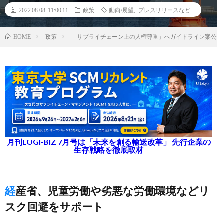
2022.08.08 11:00:11
政策
動向/展望
,
プレスリリースなど
政策
「サプライチェーン上の人権尊重」へガイドライン案公
HOME
月刊LOGI-BIZ 7月号は「未来を創る輸送改革」 先行企業の
生存戦略を徹底取材
経産省、児童労働や劣悪な労働環境などリ
スク回避をサポート