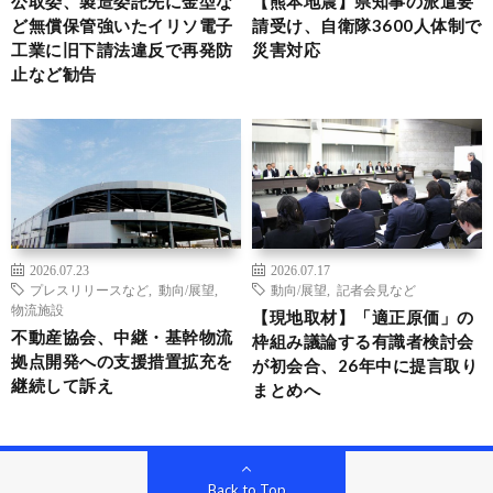
公取委、製造委託先に金型な
【熊本地震】県知事の派遣要
ど無償保管強いたイリソ電子
請受け、自衛隊3600人体制で
工業に旧下請法違反で再発防
災害対応
止など勧告
2026.07.23
2026.07.17
プレスリリースなど
,
動向/展望
,
動向/展望
,
記者会見など
物流施設
【現地取材】「適正原価」の
不動産協会、中継・基幹物流
枠組み議論する有識者検討会
拠点開発への支援措置拡充を
が初会合、26年中に提言取り
継続して訴え
まとめへ
Back to Top