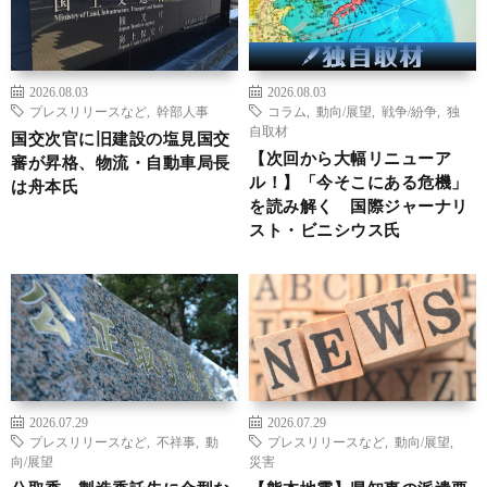
2026.08.03
2026.08.03
プレスリリースなど
,
幹部人事
コラム
,
動向/展望
,
戦争/紛争
,
独
自取材
国交次官に旧建設の塩見国交
【次回から大幅リニューア
審が昇格、物流・自動車局長
ル！】「今そこにある危機」
は舟本氏
を読み解く 国際ジャーナリ
スト・ビニシウス氏
2026.07.29
2026.07.29
プレスリリースなど
,
不祥事
,
動
プレスリリースなど
,
動向/展望
,
向/展望
災害