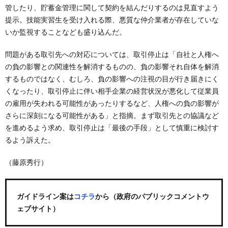
管したり、貯蓄金管理に関して契約を結んだりするのは見直すよう
提示。技能実習生を受け入れる際、悪質な仲介業者が存在していな
いか監視することなども盛り込んだ。
問題がある取引先への対応については、取引停止は「自社と人権へ
の負の影響との関連性を解消するものの、負の影響それ自体を解消
するものではなく、むしろ、負の影響への注視の目が行き届きにく
くなったり、取引停止に伴い相手企業の経営状況が悪化して従業員
の雇用が失われる可能性があったりするなど、人権への負の影響が
さらに深刻になる可能性がある」と指摘。まず取引先との協議など
を進めるよう求め、取引停止は「最後の手段」として慎重に検討す
るよう訴えた。
（藤原秀行）
ガイドライン案は
コチラ
から（政府のパブリックコメントウ
ェブサイト）