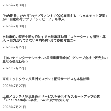
2026年7月30日
“独自開発こだわり”のサプリメントでD2C展開する「ウェルモット製薬」
がEC自動出荷アプリ「シッピーノ」を導入
2026年7月30日
自動車船の荷役中断を抑制する自動車移動用「スケーター」を開発・導
入 ～自力走行できない車両を約5分で移動可能に～
2026年7月27日
【㈱ハナインターナショナル×星清重機運輸㈱】グループ会社で販売力の
更なる強化ねらう
2026年7月27日
東京ミッドタウン八重洲でロボット配送サービスを本格始動
2026年7月27日
上組／コンテナ物流最適化サービスを提供する スタートアップ企業
「OneStream株式会社」への出資のお知らせ
2026年7月21日