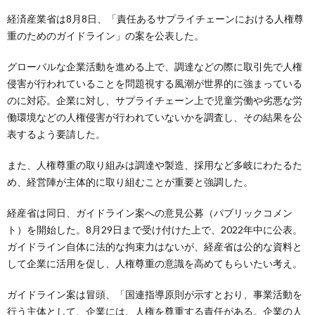
経済産業省は8月8日、「責任あるサプライチェーンにおける人権尊
重のためのガイドライン」の案を公表した。
グローバルな企業活動を進める上で、調達などの際に取引先で人権
侵害が行われていることを問題視する風潮が世界的に強まっている
のに対応。企業に対し、サプライチェーン上で児童労働や劣悪な労
働環境などの人権侵害が行われていないかを調査し、その結果を公
表するよう要請した。
また、人権尊重の取り組みは調達や製造、採用など多岐にわたるた
め、経営陣が主体的に取り組むことが重要と強調した。
経産省は同日、ガイドライン案への意見公募（パブリックコメン
ト）を開始した。8月29日まで受け付けた上で、2022年中に公表。
ガイドライン自体に法的な拘束力はないが、経産省は公的な資料と
して企業に活用を促し、人権尊重の意識を高めてもらいたい考え。
ガイドライン案は冒頭、「国連指導原則が示すとおり、事業活動を
行う主体として、企業には、人権を尊重する責任がある。企業の人