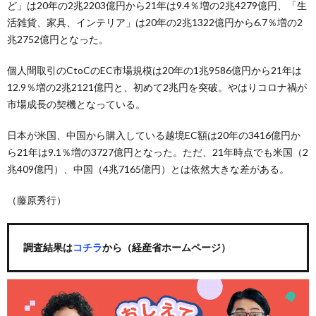
ど」は20年の2兆2203億円から21年は9.4％増の2兆4279億円、「生
活雑貨、家具、インテリア」は20年の2兆1322億円から6.7％増の2
兆2752億円となった。
個人間取引のCtoCのEC市場規模は20年の1兆9586億円から21年は
12.9％増の2兆2121億円と、初めて2兆円を突破。やはりコロナ禍が
市場成長の契機となっている。
日本が米国、中国から購入している越境EC額は20年の3416億円か
ら21年は9.1％増の3727億円となった。ただ、21年時点でも米国（2
兆409億円）、中国（4兆7165億円）とは依然大きな差がある。
（藤原秀行）
調査結果は
コチラ
から（経産省ホームページ）