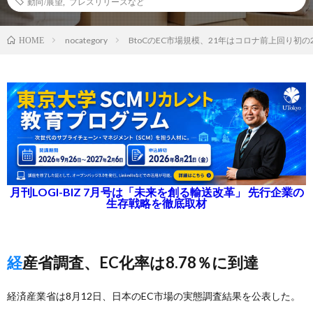
動向/展望
,
プレスリリースなど
nocategory
BtoCのEC市場規模、21年はコロナ前上回り初の
HOME
月刊LOGI-BIZ 7月号は「未来を創る輸送改革」 先行企業の
生存戦略を徹底取材
経産省調査、EC化率は8.78％に到達
経済産業省は8月12日、日本のEC市場の実態調査結果を公表した。