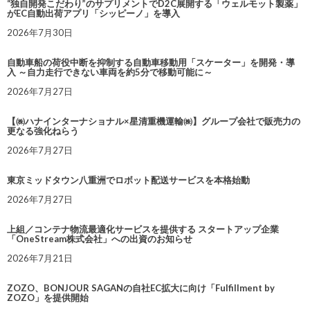
“独自開発こだわり”のサプリメントでD2C展開する「ウェルモット製薬」
がEC自動出荷アプリ「シッピーノ」を導入
2026年7月30日
自動車船の荷役中断を抑制する自動車移動用「スケーター」を開発・導
入 ～自力走行できない車両を約5分で移動可能に～
2026年7月27日
【㈱ハナインターナショナル×星清重機運輸㈱】グループ会社で販売力の
更なる強化ねらう
2026年7月27日
東京ミッドタウン八重洲でロボット配送サービスを本格始動
2026年7月27日
上組／コンテナ物流最適化サービスを提供する スタートアップ企業
「OneStream株式会社」への出資のお知らせ
2026年7月21日
ZOZO、BONJOUR SAGANの自社EC拡大に向け「Fulfillment by
ZOZO」を提供開始