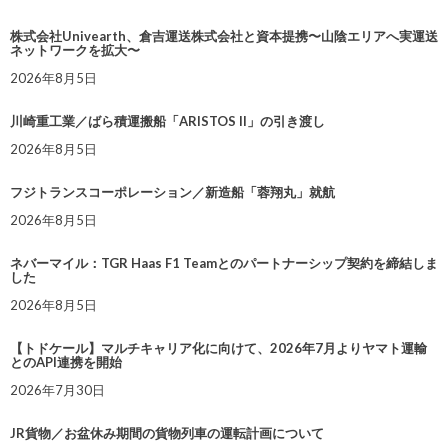
株式会社Univearth、倉吉運送株式会社と資本提携〜山陰エリアへ実運送
ネットワークを拡大〜
2026年8月5日
川崎重工業／ばら積運搬船「ARISTOS II」の引き渡し
2026年8月5日
フジトランスコーポレーション／新造船「蓉翔丸」就航
2026年8月5日
ネバーマイル：TGR Haas F1 Teamとのパートナーシップ契約を締結しま
した
2026年8月5日
【トドケール】マルチキャリア化に向けて、2026年7月よりヤマト運輸
とのAPI連携を開始
2026年7月30日
JR貨物／お盆休み期間の貨物列車の運転計画について