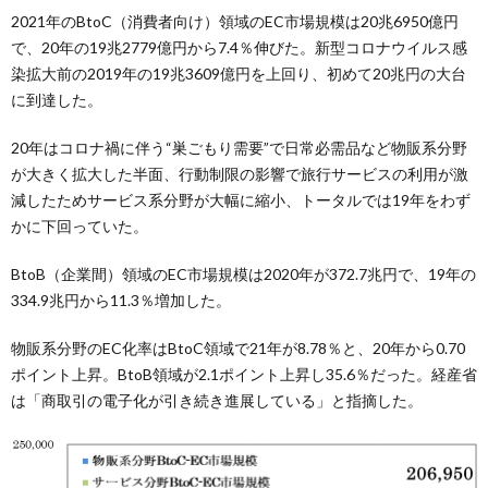
2021年のBtoC（消費者向け）領域のEC市場規模は20兆6950億円
で、20年の19兆2779億円から7.4％伸びた。新型コロナウイルス感
染拡大前の2019年の19兆3609億円を上回り、初めて20兆円の大台
に到達した。
20年はコロナ禍に伴う“巣ごもり需要”で日常必需品など物販系分野
が大きく拡大した半面、行動制限の影響で旅行サービスの利用が激
減したためサービス系分野が大幅に縮小、トータルでは19年をわず
かに下回っていた。
BtoB（企業間）領域のEC市場規模は2020年が372.7兆円で、19年の
334.9兆円から11.3％増加した。
物販系分野のEC化率はBtoC領域で21年が8.78％と、20年から0.70
ポイント上昇。BtoB領域が2.1ポイント上昇し35.6％だった。経産省
は「商取引の電子化が引き続き進展している」と指摘した。