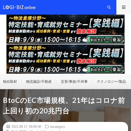
独自取材
物流施設/不動産
災害/事故/不祥事
テクノロジー/製品
BtoCのEC市場規模、21年はコロナ前
上回り初の20兆円台
2022.08.13 06:00:40
nocategory