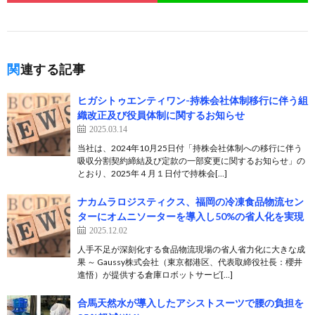
関連する記事
ヒガシトゥエンティワン-持株会社体制移行に伴う組
織改正及び役員体制に関するお知らせ
2025.03.14
当社は、2024年10月25日付「持株会社体制への移行に伴う
吸収分割契約締結及び定款の一部変更に関するお知らせ」の
とおり、2025年４月１日付で持株会[…]
ナカムラロジスティクス、福岡の冷凍食品物流セン
ターにオムニソーターを導入し50%の省人化を実現
2025.12.02
人手不足が深刻化する食品物流現場の省人省力化に大きな成
果 ～ Gaussy株式会社（東京都港区、代表取締役社長：櫻井
進悟）が提供する倉庫ロボットサービ[…]
合馬天然水が導入したアシストスーツで腰の負担を