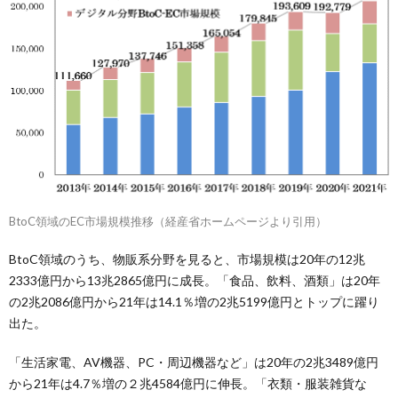
BtoC領域のEC市場規模推移（経産省ホームページより引用）
BtoC領域のうち、物販系分野を見ると、市場規模は20年の12兆
2333億円から13兆2865億円に成長。「食品、飲料、酒類」は20年
の2兆2086億円から21年は14.1％増の2兆5199億円とトップに躍り
出た。
「生活家電、AV機器、PC・周辺機器など」は20年の2兆3489億円
から21年は4.7％増の２兆4584億円に伸長。「衣類・服装雑貨な