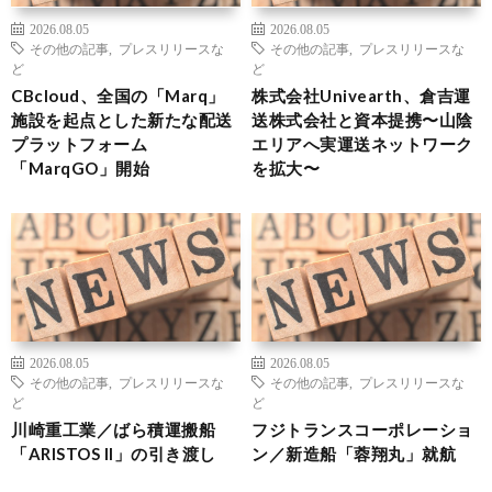
2026.08.05
2026.08.05
その他の記事
,
プレスリリースな
その他の記事
,
プレスリリースな
ど
ど
CBcloud、全国の「Marq」
株式会社Univearth、倉吉運
施設を起点とした新たな配送
送株式会社と資本提携〜山陰
プラットフォーム
エリアへ実運送ネットワーク
「MarqGO」開始
を拡大〜
2026.08.05
2026.08.05
その他の記事
,
プレスリリースな
その他の記事
,
プレスリリースな
ど
ど
川崎重工業／ばら積運搬船
フジトランスコーポレーショ
「ARISTOS II」の引き渡し
ン／新造船「蓉翔丸」就航