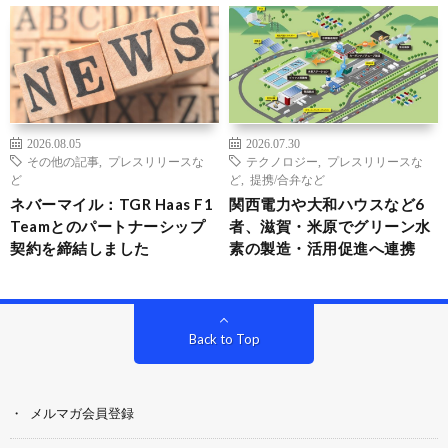
2026.08.05
2026.07.30
その他の記事
,
プレスリリースな
テクノロジー
,
プレスリリースな
ど
ど
,
提携/合弁など
ネバーマイル：TGR Haas F1
関西電力や大和ハウスなど6
Teamとのパートナーシップ
者、滋賀・米原でグリーン水
契約を締結しました
素の製造・活用促進へ連携
Back to Top
メルマガ会員登録