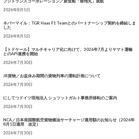
フジトランスコーポレーション／新造船「蓉翔丸」就航
2026年8月5日
ネバーマイル：TGR Haas F1 Teamとのパートナーシップ契約を締結しま
した
2026年8月5日
【トドケール】マルチキャリア化に向けて、2026年7月よりヤマト運輸
とのAPI連携を開始
2026年7月30日
JR貨物／お盆休み期間の貨物列車の運転計画について
2026年7月30日
にしてつドイツ現地法人 シュツットガルト事務所移転のご案内
2026年7月30日
NCA／日本発国際航空貨物燃油サーチャージ適用額のお知らせ（2026年
8月1日適用 改定）
2026年7月30日