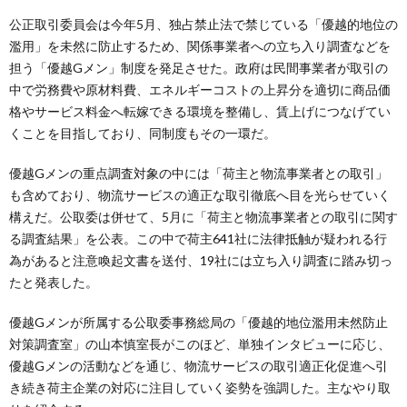
公正取引委員会は今年5月、独占禁止法で禁じている「優越的地位の
濫用」を未然に防止するため、関係事業者への立ち入り調査などを
担う「優越Gメン」制度を発足させた。政府は民間事業者が取引の
中で労務費や原材料費、エネルギーコストの上昇分を適切に商品価
格やサービス料金へ転嫁できる環境を整備し、賃上げにつなげてい
くことを目指しており、同制度もその一環だ。
優越Gメンの重点調査対象の中には「荷主と物流事業者との取引」
も含めており、物流サービスの適正な取引徹底へ目を光らせていく
構えだ。公取委は併せて、5月に「荷主と物流事業者との取引に関す
る調査結果」を公表。この中で荷主641社に法律抵触が疑われる行
為があると注意喚起文書を送付、19社には立ち入り調査に踏み切っ
たと発表した。
優越Gメンが所属する公取委事務総局の「優越的地位濫用未然防止
対策調査室」の山本慎室長がこのほど、単独インタビューに応じ、
優越Gメンの活動などを通じ、物流サービスの取引適正化促進へ引
き続き荷主企業の対応に注目していく姿勢を強調した。主なやり取