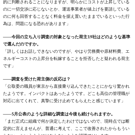
的に判断されることになりますが、明らかにコストが上昇している
のに一切交渉に応じないとか、運送事業者が値上げを要請している
のに何も回答することなく料金を据え置いたままでいるといった行
為は、問題になる恐れがあります」
――今回の立ち入り調査の対象となった荷主19社はどのような基準
で選んだのですか。
「詳しくはお話しできないのですが、やはり労務費や原材料費、エ
ネルギーコストの上昇分を転嫁することを拒否したと疑われる荷主
です」
――調査を受けた荷主側の反応は？
「公取委の職員が東京から直接乗り込んできたことにかなり驚かれ
たようです。インパクトはあったようです。どこも高位の管理職が
対応に出てくれて、真摯に受け止めてもらえたと感じています」
――5月公表のような詳細な調査は今後も続けられますか。
「まだ正式に組織で何か決定したわけではないので、現時点では断
定的に言えませんが、普通に考えて、ここで改善されたからもうい