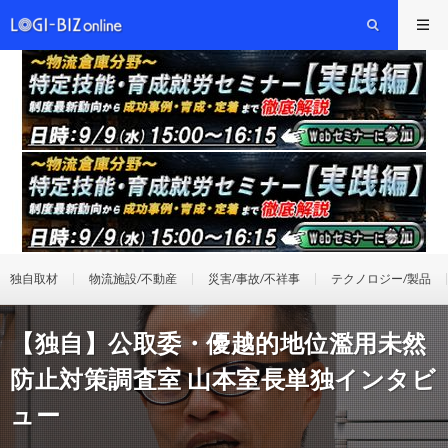
独自取材
物流施設/不動産
災害/事故/不祥事
テクノロジー/製品
【独自】公取委・優越的地位濫用未然
防止対策調査室 山本室長単独インタビ
ュー