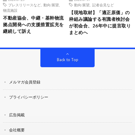
プレスリリースなど
,
動向/展望
,
動向/展望
,
記者会見など
物流施設
【現地取材】「適正原価」の
不動産協会、中継・基幹物流
枠組み議論する有識者検討会
拠点開発への支援措置拡充を
が初会合、26年中に提言取り
継続して訴え
まとめへ
Back to Top
メルマガ会員登録
プライバシーポリシー
広告掲載
会社概要