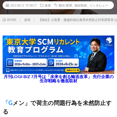
2022.08.22 07:00:57
政策
動向/展望
,
独自取材
,
インタビュー
政策
【独自】公取委・優越的地位濫用未然防止対策調査室 
HOME
月刊LOGI-BIZ 7月号は「未来を創る輸送改革」 先行企業の
生存戦略を徹底取材
「Gメン」で荷主の問題行為を未然防止す
る