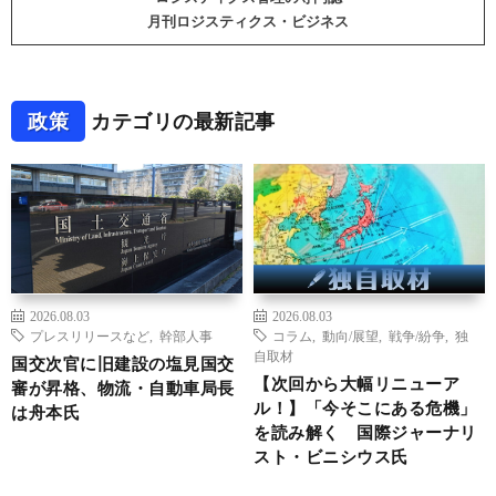
月刊ロジスティクス・ビジネス
政策
カテゴリの最新記事
2026.08.03
2026.08.03
プレスリリースなど
,
幹部人事
コラム
,
動向/展望
,
戦争/紛争
,
独
自取材
国交次官に旧建設の塩見国交
【次回から大幅リニューア
審が昇格、物流・自動車局長
ル！】「今そこにある危機」
は舟本氏
を読み解く 国際ジャーナリ
スト・ビニシウス氏