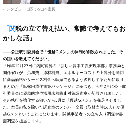
インタビューに応じる山本室長
「関税の立て替え払い、常識で考えてもお
かしな話」
――公正取引委員会で「優越Gメン」の体制が創設されました。そ
の狙いを教えてください。
「昨年12月27日に内閣官房の『新しい資本主義実現本部』事務局と
関係省庁が、労務費、原材料費、エネルギーコストの上昇分を適切
に商品価格やサービス料金へ転嫁できるよう後押しするために取り
まとめた『転嫁円滑化施策パッケージ』に基づき、今年2月に公正取
引委員会に優越的地位濫用未然防止対策調査室が新設されました。
その執行を強化する狙いから5月に『優越Gメン』を発足させまし
た。室長の私を除いた調査室のメンバー全員（取材当時16人）が優
越Gメンということになります。関係事業者への立ち入り調査や書
面調査を担当します」