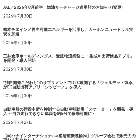
JAL／2026年8月前半 燃油サーチャージ適用額のお知らせ(変更)
2026年7月30日
椿本チエイン／再生可能エネルギーを活用し、カーボンニュートラル実
現を加速
2026年7月30日
三井倉庫ホールディングス、受託物流業務に 「生成AI出荷検品アプリ」
を開発・導入開始
2026年7月30日
“独自開発こだわり”のサプリメントでD2C展開する「ウェルモット製薬」
がEC自動出荷アプリ「シッピーノ」を導入
2026年7月30日
自動車船の荷役中断を抑制する自動車移動用「スケーター」を開発・導
入 ～自力走行できない車両を約5分で移動可能に～
2026年7月27日
【㈱ハナインターナショナル×星清重機運輸㈱】グループ会社で販売力の