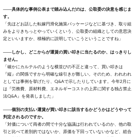
――具体的な事例公表まで踏み込んだのは、公取委の決意を感じま
す。
「先ほどお話した転嫁円滑化施策パッケージなどに基づき、取り組
みをよりきちっとやっていくという、公取委の組織としての意思決
定といいますか、積極的に説明していこうということですね」
――しかし、どこからが運賃の買い叩きに当たるのか、はっきりし
ません。
「確かにカルテルのような横並びの不正と違って、買い叩きは
『縦』の関係ですから明確な線引きが難しい。そのため、われわれ
としては事例を挙げたり、Q&Aで示したりしています。今年2月に
は『労務費、原材料費、エネルギーコストの上昇に関する独占禁止
法Q&A』を発表しました」
――個別の支払い運賃が買い叩きに該当するかどうかはどうやって
判定されるのですか。
「対価について両者の間で十分な協議は行われているのか、他の取
引と比べて差別的ではないか、原価を下回っていないかなど、総合