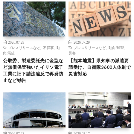
2026.07.29
2026.07.29
プレスリリースなど
,
不祥事
,
動
プレスリリースなど
,
動向/展望
,
向/展望
災害
公取委、製造委託先に金型な
【熊本地震】県知事の派遣要
ど無償保管強いたイリソ電子
請受け、自衛隊3600人体制で
工業に旧下請法違反で再発防
災害対応
止など勧告
2026.07.23
2026.07.17