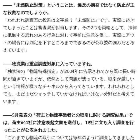
――「未然防止対策」ということは、違反の摘発ではなく防止が主
な役割なのでしょうか。
「われわれ調査室の役割は文字通り『未然防止』です。実際に起き
てしまったことは審査局が担当します。その2つを両輪として、法律
に抵触する恐れのある行為に対して事前に注意を促し、実際にアウ
トの場合には判定を下すところまでできるのが公取委の強みだと考
えています」
――物流業は重点調査対象に入っていますね。
「独禁法の『物流特殊指定』が2004年に告示されてから既に長い時
間が過ぎていますが、依然として問題が残っている。取引が厳しい
という情報が様々なチャネルから入ってきています。われわれとし
ても、まだまだウォッチしていかなければいけない分野だと考えて
います」
――5月発表の「荷主と物流事業者との取引に関する調査結果」で
は、荷主641社に注意喚起文書を送付し、19社に立ち入り調査を行
ったことが公表されました。
「これまでも物流の取引については毎年のように調査してきました