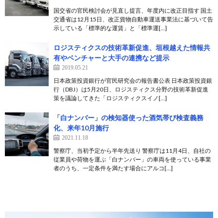
国交省の官民検討会が見直し提言、年度内に改正目指す 国土
交通省は12月15日、改正貨物自動車運送事業法に基づいて告
示している「標準的な運賃」と「標準運[…]
ロジスティクスの技術革新促進、垣根越えた情報共
有やベンチャーと大手の連携など提示
2019.05.21
日本政策投資銀行が官民研究会の報告書公表 日本政策投資銀
行（DBJ）は5月20日、ロジスティクス分野の技術革新促進
策を議論してきた「ロジスティクスイノ[…]
「白ナンバー」の検知器使った酒気帯び検査義務
化、来年10月施行
2021.11.18
警察庁、当初予定から半年先送り 警察庁は11月4日、自社の
従業員や荷物を運ぶ「白ナンバー」の車両を使っている事業
者のうち、一定条件を満たす場合にアルコ[…]