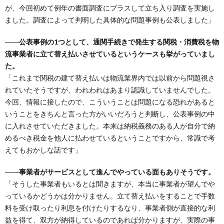
が、今回初めて例年の書面調査にプラスして立ち入り調査を実施し
ました。調査によって判明した具体的な問題事例も公表しました」
――公表事例の1つとして、通関手続きで発生する関税・消費税を物
流事業者に立て替え払いさせているというケースも挙がっていまし
た。
「これまで関税の建て替え払いは物流業界内では以前から問題視さ
れていたそうですが、われわれはあまり認識していませんでした。
今回、情報に接したので、こういうことは問題になる恐れがあると
いうことをきちんと言った方がいいだろうと判断し、公表事例の中
に入れさせていただきました。本来は納税義務のある人が自分で納
めるべき税金を他人に払わせているということですから、常識で考
えてもおかしな話です」
――事業者がサービスとして進んでやっている面もありそうです。
「そうした事業者もいるとは聞きますが、本当に事業者が望んでや
っているかどうかは分かりません。立て替え払いをすることで手数
料を受け取ったり利息を付けたりするなり、事業者側が直接的な利
益を得て、双方が納得しているのであれば分かりますが、実際の事