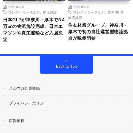
2026.08.06
2026.08.06
プレスリリースなど
,
物流施設
プレスリリースなど
,
動向/展望
,
物流施設
日本GLPが神奈川・厚木で8.4
住友林業グループ、神奈川・
万㎡の物流施設完成、日本エ
厚木で初の自社運営型物流拠
マソンや真栄運輸など入居決
点が稼働開始
定
Back to Top
メルマガ会員登録
プライバシーポリシー
広告掲載