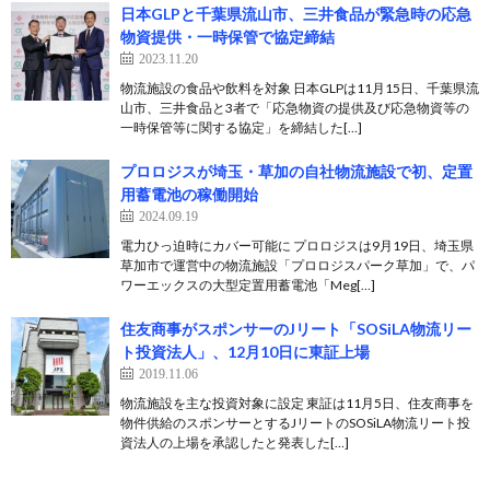
日本GLPと千葉県流山市、三井食品が緊急時の応急
物資提供・一時保管で協定締結
2023.11.20
物流施設の食品や飲料を対象 日本GLPは11月15日、千葉県流
山市、三井食品と3者で「応急物資の提供及び応急物資等の
一時保管等に関する協定」を締結した[…]
プロロジスが埼玉・草加の自社物流施設で初、定置
用蓄電池の稼働開始
2024.09.19
電力ひっ迫時にカバー可能に プロロジスは9月19日、埼玉県
草加市で運営中の物流施設「プロロジスパーク草加」で、パ
ワーエックスの大型定置用蓄電池「Meg[…]
住友商事がスポンサーのJリート「SOSiLA物流リー
ト投資法人」、12月10日に東証上場
2019.11.06
物流施設を主な投資対象に設定 東証は11月5日、住友商事を
物件供給のスポンサーとするJリートのSOSiLA物流リート投
資法人の上場を承認したと発表した[…]