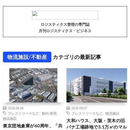
ロジスティクス管理の専門誌
月刊ロジスティクス・ビジネス
物流施設/不動産
カテゴリの最新記事
2026.08.08
2026.08.07
プレスリリースなど
,
動向/展望
,
プレスリリースなど
,
物流施設
物流施設
大和ハウス、大阪・茨木の旧
東京団地倉庫が60周年、「共
パナ工場跡地で3.1万㎡のマル