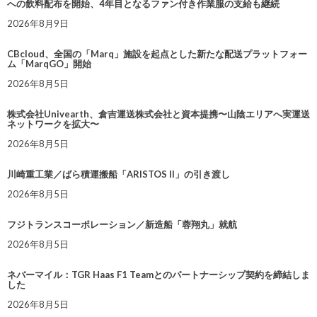
への飲料配布を開始、4年目となるファン付き作業服の支給も継続
2026年8月9日
CBcloud、全国の「Marq」施設を起点とした新たな配送プラットフォー
ム「MarqGO」開始
2026年8月5日
株式会社Univearth、倉吉運送株式会社と資本提携〜山陰エリアへ実運送
ネットワークを拡大〜
2026年8月5日
川崎重工業／ばら積運搬船「ARISTOS II」の引き渡し
2026年8月5日
フジトランスコーポレーション／新造船「蓉翔丸」就航
2026年8月5日
ネバーマイル：TGR Haas F1 Teamとのパートナーシップ契約を締結しま
した
2026年8月5日