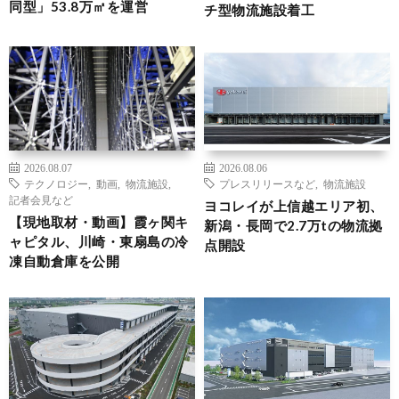
同型」53.8万㎡を運営
チ型物流施設着工
2026.08.07
2026.08.06
テクノロジー
,
動画
,
物流施設
,
プレスリリースなど
,
物流施設
記者会見など
ヨコレイが上信越エリア初、
【現地取材・動画】霞ヶ関キ
新潟・長岡で2.7万tの物流拠
ャピタル、川崎・東扇島の冷
点開設
凍自動倉庫を公開