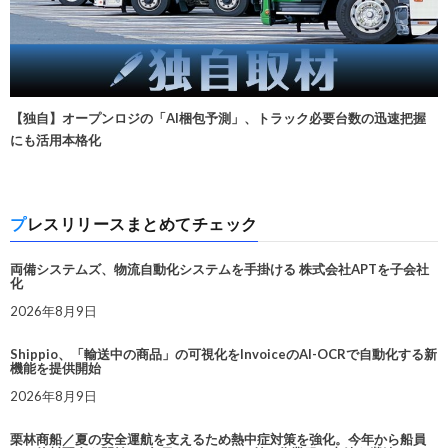
【独自】オープンロジの「AI梱包予測」、トラック必要台数の迅速把握
にも活用本格化
プレスリリースまとめてチェック
両備システムズ、物流自動化システムを手掛ける 株式会社APTを子会社
化
2026年8月9日
Shippio、「輸送中の商品」の可視化をInvoiceのAI-OCRで自動化する新
機能を提供開始
2026年8月9日
栗林商船／夏の安全運航を支えるため熱中症対策を強化。今年から船員