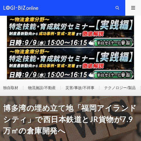
独自取材
物流施設/不動産
災害/事故/不祥事
テクノロジー/製品
博多湾の埋め立て地「福岡アイランド
シティ」で西日本鉄道とJR貨物が7.9
万㎡の倉庫開発へ