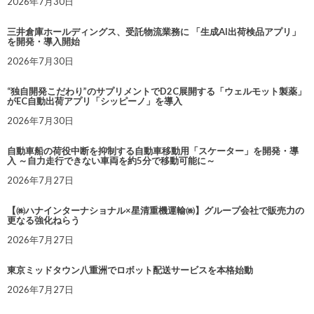
2026年7月30日
三井倉庫ホールディングス、受託物流業務に 「生成AI出荷検品アプリ」
を開発・導入開始
2026年7月30日
“独自開発こだわり”のサプリメントでD2C展開する「ウェルモット製薬」
がEC自動出荷アプリ「シッピーノ」を導入
2026年7月30日
自動車船の荷役中断を抑制する自動車移動用「スケーター」を開発・導
入 ～自力走行できない車両を約5分で移動可能に～
2026年7月27日
【㈱ハナインターナショナル×星清重機運輸㈱】グループ会社で販売力の
更なる強化ねらう
2026年7月27日
東京ミッドタウン八重洲でロボット配送サービスを本格始動
2026年7月27日