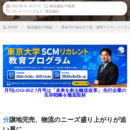
2022.08.26 16:11:57
物流施設/不動産
プレスリリースなど
,
物流施設
物流施設/不動産
博多湾の埋め立て地「福岡アイランドシティ
HOME
月刊LOGI-BIZ 7月号は「未来を創る輸送改革」 先行企業の
生存戦略を徹底取材
分譲地完売、物流のニーズ盛り上がりが追
い風に