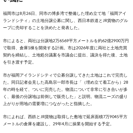
福岡市は8月26日、同市の博多湾で整備した埋め立て地「福岡アイ
ランドシティ」の土地分譲公募に関し、西日本鉄道とJR貨物のグル
ープに売却することを決めたと発表した。
市によると、両社は分譲地2万6569平方メートルを約62億2900万円
で取得、倉庫1棟を開発する計画。市は2026年度に両社と土地売買
契約を締結し、土地処分議案を市議会に提出、議決を得た後、土地
を引き渡す予定。
市が福岡アイランドシティで公募分譲してきた土地はこれで完売し
た。同日記者会見した高島宗一郎市長は「（埋め立て着工から）28
年の時を経て、ついに完売した。物流について非常に引き合いが多
く、最後の分譲地は前倒しで販売した」と説明。物流ニーズの盛り
上がりが用地の需要増につながったと指摘した。
市によれば、西鉄とJR貨物は取得した敷地で延床面積7万9045平方
メートルの倉庫を建設し、29年4月に操業を開始する予定。