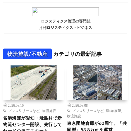
ロジスティクス管理の専門誌
月刊ロジスティクス・ビジネス
物流施設/不動産
カテゴリの最新記事
2026.08.10
2026.08.08
プレスリリースなど
,
物流施設
プレスリリースなど
,
動向/展望
,
物流施設
名港海運が愛知・飛島村で新
東京団地倉庫が60周年、「共
物流センター開設、先行して
同型」53.8万㎡を運営
ヤードの運営スタート