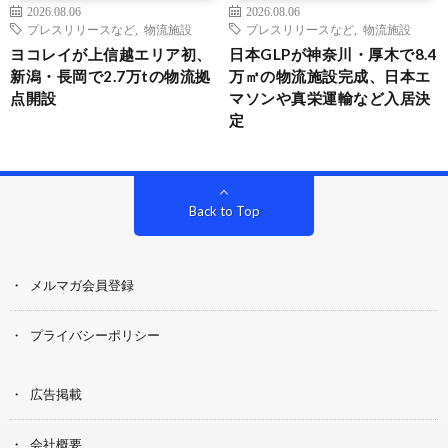
2026.08.06
2026.08.06
プレスリリースなど
,
物流施設
プレスリリースなど
,
物流施設
ヨコレイが上信越エリア初、
日本GLPが神奈川・厚木で8.4
新潟・長岡で2.7万tの物流拠
万㎡の物流施設完成、日本エ
点開設
マソンや真栄運輸など入居決
定
Back to Top
メルマガ会員登録
プライバシーポリシー
広告掲載
会社概要