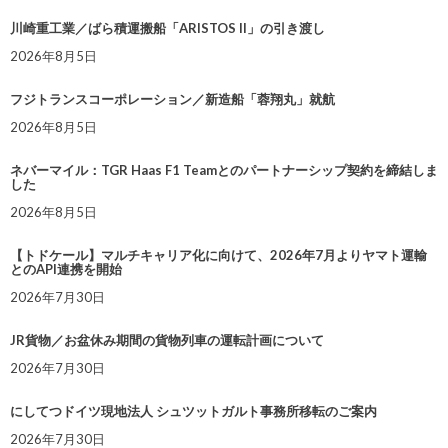
川崎重工業／ばら積運搬船「ARISTOS II」の引き渡し
2026年8月5日
フジトランスコーポレーション／新造船「蓉翔丸」就航
2026年8月5日
ネバーマイル：TGR Haas F1 Teamとのパートナーシップ契約を締結しま
した
2026年8月5日
【トドケール】マルチキャリア化に向けて、2026年7月よりヤマト運輸
とのAPI連携を開始
2026年7月30日
JR貨物／お盆休み期間の貨物列車の運転計画について
2026年7月30日
にしてつドイツ現地法人 シュツットガルト事務所移転のご案内
2026年7月30日