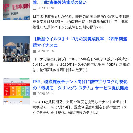
達、自賠責保険法違反の疑い
2023.08.29
日本郵便東海支社が発表、静岡の函南郵便局で発覚 日本郵便
東海支社は8月25日、函南郵便局（静岡県函南町）で、廃車
処理した原付バイクに故障した別の原付バ[…]
【新型ウイルス】1～3月の実質成長率、2四半期連
続マイナスに
2020.05.18
コロナで輸出に急ブレーキ、19年度も5年ぶり減少 内閣府が
5月18日発表した2020年1～3月の国内総生産（GDP）速報値
は、物価変動の影響を除いた実[…]
ESR、物流施設テナント向けに熱中症リスク可視化
の「環境モニタリングシステム」サービス提供開始
2020.07.14
SOOTHと共同開発、温度や湿度を測定しテナント企業に注
意喚起も ESRは7月14日、温度や湿度を測定し熱中症のリス
クの度合いを可視化、物流施設のテナ[…]