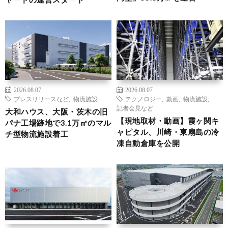
2026.08.07
2026.08.07
プレスリリースなど
,
物流施設
テクノロジー
,
動画
,
物流施設
,
記者会見など
大和ハウス、大阪・茨木の旧
【現地取材・動画】霞ヶ関キ
パナ工場跡地で3.1万㎡のマル
ャピタル、川崎・東扇島の冷
チ型物流施設着工
凍自動倉庫を公開