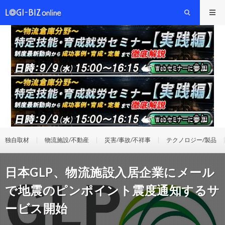
独自取材
物流施設/不動産
災害/事故/不祥事
テクノロジー/製品
日本GLP、物流施設入居企業にメール
で地震のピンポイント震度通知するサ
ービス開始