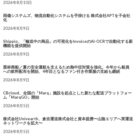
2026年8月10日
両備システムズ、物流自動化システムを手掛ける 株式会社APTを子会社
化
2026年8月9日
Shippio、「輸送中の商品」の可視化をInvoiceのAI-OCRで自動化する新
機能を提供開始
2026年8月9日
栗林商船／夏の安全運航を支えるため熱中症対策を強化。今年から船員
への飲料配布を開始、4年目となるファン付き作業服の支給も継続
2026年8月9日
CBcloud、全国の「Marq」施設を起点とした新たな配送プラットフォー
ム「MarqGO」開始
2026年8月5日
株式会社Univearth、倉吉運送株式会社と資本提携〜山陰エリアへ実運送
ネットワークを拡大〜
2026年8月5日