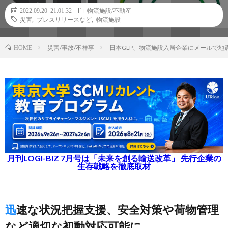
2022.09.20 21:01:32
物流施設/不動産
災害
,
プレスリリースなど
,
物流施設
災害/事故/不祥事
日本GLP、物流施設入居企業にメールで地
HOME
月刊LOGI-BIZ 7月号は「未来を創る輸送改革」 先行企業の
生存戦略を徹底取材
迅速な状況把握支援、安全対策や荷物管理
など適切な初動対応可能に