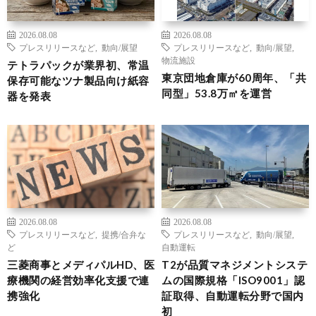
2026.08.08
2026.08.08
プレスリリースなど
,
動向/展望
プレスリリースなど
,
動向/展望
,
物流施設
テトラパックが業界初、常温
東京団地倉庫が60周年、「共
保存可能なツナ製品向け紙容
同型」53.8万㎡を運営
器を発表
2026.08.08
2026.08.08
プレスリリースなど
,
提携/合弁な
プレスリリースなど
,
動向/展望
,
ど
自動運転
三菱商事とメディパルHD、医
T2が品質マネジメントシステ
療機関の経営効率化支援で連
ムの国際規格「ISO9001」認
携強化
証取得、自動運転分野で国内
初