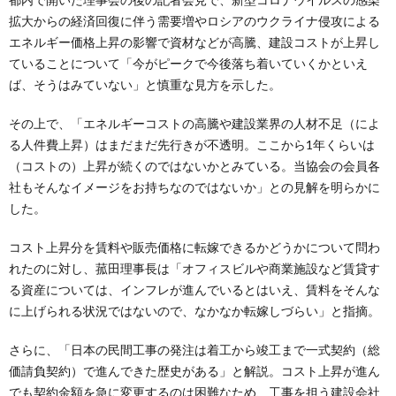
拡大からの経済回復に伴う需要増やロシアのウクライナ侵攻による
エネルギー価格上昇の影響で資材などが高騰、建設コストが上昇し
ていることについて「今がピークで今後落ち着いていくかといえ
ば、そうはみていない」と慎重な見方を示した。
その上で、「エネルギーコストの高騰や建設業界の人材不足（によ
る人件費上昇）はまだまだ先行きが不透明。ここから1年くらいは
（コストの）上昇が続くのではないかとみている。当協会の会員各
社もそんなイメージをお持ちなのではないか」との見解を明らかに
した。
コスト上昇分を賃料や販売価格に転嫁できるかどうかについて問わ
れたのに対し、菰田理事長は「オフィスビルや商業施設など賃貸す
る資産については、インフレが進んでいるとはいえ、賃料をそんな
に上げられる状況ではないので、なかなか転嫁しづらい」と指摘。
さらに、「日本の民間工事の発注は着工から竣工まで一式契約（総
価請負契約）で進んできた歴史がある」と解説。コスト上昇が進ん
でも契約金額を急に変更するのは困難なため、工事を担う建設会社