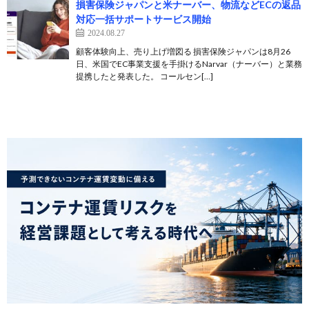
損害保険ジャパンと米ナーバー、物流などECの返品
対応一括サポートサービス開始
2024.08.27
顧客体験向上、売り上げ増図る 損害保険ジャパンは8月26
日、米国でEC事業支援を手掛けるNarvar（ナーバー）と業務
提携したと発表した。 コールセン[…]