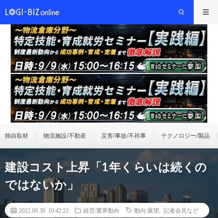
独自取材
物流施設/不動産
災害/事故/不祥事
テクノロジー/製品
建設コスト上昇「1年くらいは続くの
ではないか」
2022.09.30 10:42:22
経営/業界動向
動向/展望
,
記者会見など