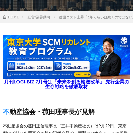
経営/業界動向
建設コスト上昇「1年くらいは続くのではない
HOME
月刊LOGI-BIZ 7月号は「未来を創る輸送改革」 先行企業の
生存戦略を徹底取材
不動産協会・菰田理事長が見解
不動産協会の菰田正信理事長（三井不動産社長）は9月29日、東京
都内で開いた理事会の後の記者会見で、新型コロナウイルスの感染