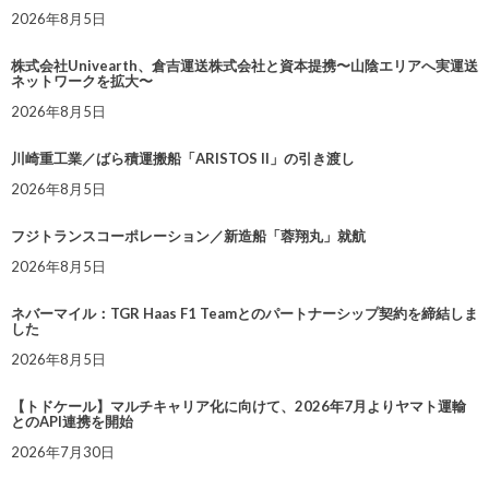
2026年8月5日
株式会社Univearth、倉吉運送株式会社と資本提携〜山陰エリアへ実運送
ネットワークを拡大〜
2026年8月5日
川崎重工業／ばら積運搬船「ARISTOS II」の引き渡し
2026年8月5日
フジトランスコーポレーション／新造船「蓉翔丸」就航
2026年8月5日
ネバーマイル：TGR Haas F1 Teamとのパートナーシップ契約を締結しま
した
2026年8月5日
【トドケール】マルチキャリア化に向けて、2026年7月よりヤマト運輸
とのAPI連携を開始
2026年7月30日