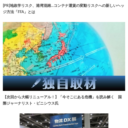
[PR]地政学リスク、港湾混雑…コンテナ運賃の変動リスクへの新しいヘッ
ジ方法「FFA」とは
【次回から大幅リニューアル！】「今そこにある危機」を読み解く 国
際ジャーナリスト・ビニシウス氏