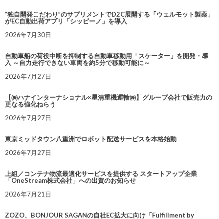
“独自開発こだわり”のサプリメントでD2C展開する「ウェルモット製薬」
がEC自動出荷アプリ「シッピーノ」を導入
2026年7月30日
自動車船の荷役中断を抑制する自動車移動用「スケーター」を開発・導
入 ～自力走行できない車両を約5分で移動可能に～
2026年7月27日
【㈱ハナインターナショナル×星清重機運輸㈱】グループ会社で販売力の
更なる強化ねらう
2026年7月27日
東京ミッドタウン八重洲でロボット配送サービスを本格始動
2026年7月27日
上組／コンテナ物流最適化サービスを提供する スタートアップ企業
「OneStream株式会社」への出資のお知らせ
2026年7月21日
ZOZO、BONJOUR SAGANの自社EC拡大に向け「Fulfillment by