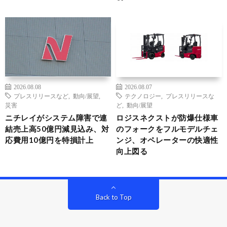
2026.08.08
2026.08.07
プレスリリースなど
,
動向/展望
,
テクノロジー
,
プレスリリースな
災害
ど
,
動向/展望
ニチレイがシステム障害で連
ロジスネクストが防爆仕様車
結売上高50億円減見込み、対
のフォークをフルモデルチェ
応費用10億円を特損計上
ンジ、オペレーターの快適性
向上図る
Back to Top