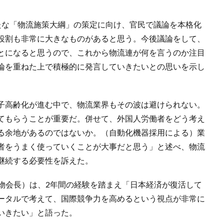
たな「物流施策大綱」の策定に向け、官民で議論を本格化
役割も非常に大きなものがあると思う。今後議論をして、
とになると思うので、これから物流連が何を言うのか注目
論を重ねた上で積極的に発言していきたいとの思いを示し
子高齢化が進む中で、物流業界もその波は避けられない。
てもらうことが重要だ。併せて、外国人労働者をどう考え
る余地があるのではないか。（自動化機器採用による）業
者をうまく使っていくことが大事だと思う」と述べ、物流
継続する必要性を訴えた。
貨物会長）は、2年間の経験を踏まえ「日本経済が復活して
ータルで考えて、国際競争力を高めるという視点が非常に
いきたい」と語った。