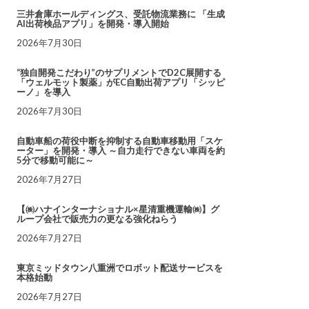
三井倉庫ホールディングス、受託物流業務に 「生成
AI出荷検品アプリ」を開発・導入開始
2026年7月30日
“独自開発こだわり”のサプリメントでD2C展開する
「ウェルモット製薬」がEC自動出荷アプリ「シッピ
ーノ」を導入
2026年7月30日
自動車船の荷役中断を抑制する自動車移動用「スケ
ーター」を開発・導入 ～自力走行できない車両を約
5分で移動可能に～
2026年7月27日
【㈱ハナインターナショナル×星清重機運輸㈱】グ
ループ会社で販売力の更なる強化ねらう
2026年7月27日
東京ミッドタウン八重洲でロボット配送サービスを
本格始動
2026年7月27日