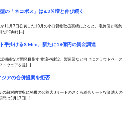
型の「ネコポス」は8.2％増と伸び続く
輸が11月7日公表した10月の小口貨物取扱実績によると、宅急便と宅急
EC向け[…]
手掛けるX Mile、新たに18億円の資金調達
確認機能など開発目指す 物流や建設、製造業など向けにクラウドベース
トウェアを提[…]
アジアの合併提案を拒否
初の敵対的買収に発展の公算大 Jリートのさくら総合リート投資法人の
は5月17日[…]