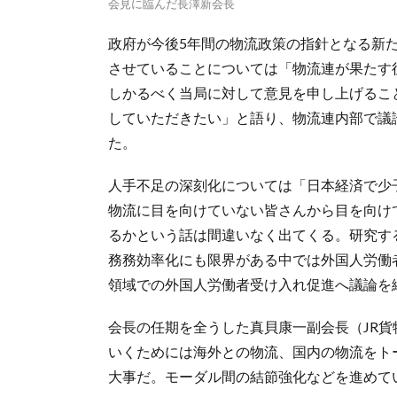
会見に臨んだ長澤新会長
政府が今後5年間の物流政策の指針となる新
させていることについては「物流連が果たす
しかるべく当局に対して意見を申し上げるこ
していただきたい」と語り、物流連内部で議
た。
人手不足の深刻化については「日本経済で少
物流に目を向けていない皆さんから目を向け
るかという話は間違いなく出てくる。研究す
務務効率化にも限界がある中では外国人労働
領域での外国人労働者受け入れ促進へ議論を
会長の任期を全うした真貝康一副会長（JR
いくためには海外との物流、国内の物流をト
大事だ。モーダル間の結節強化などを進めて