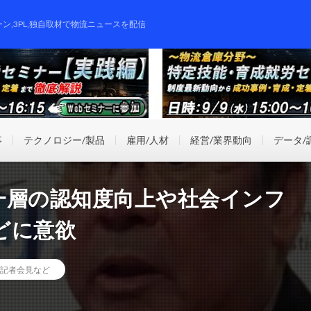
ーン,3PL,独自取材で物流ニュースを配信
事
テクノロジー/製品
雇用/人材
経営/業界動向
データ/
一層の認知度向上や社会インフ
どに意欲
記者会見など