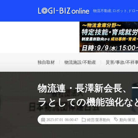
物流不動産,ロボット,ドロ
独自取材
物流施設/不動産
災害/事故/不祥
物流連・長澤新会長、
ラとしての機能強化な
2025.07.01 06:00:47
経営/業界動向
動向/展望
,