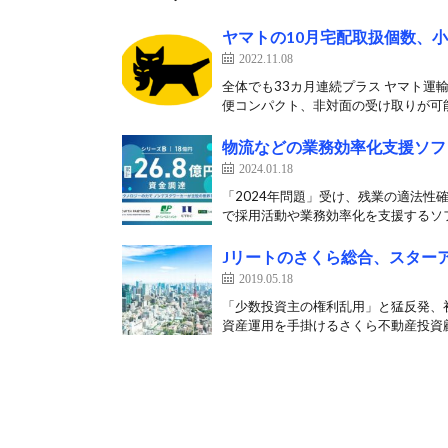
ヤマトの10月宅配取扱個数、小
2022.11.08
全体でも33カ月連続プラス ヤマト運
便コンパクト、非対面の受け取りが可能な
物流などの業務効率化支援ソフト
2024.01.18
「2024年問題」受け、残業の適法性
で採用活動や業務効率化を支援するソフ
Jリートのさくら総合、スター
2019.05.18
「少数投資主の権利乱用」と猛反発、
資産運用を手掛けるさくら不動産投資顧問