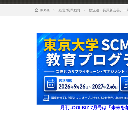
経営/業界動向
物流連・長澤新会長、一
HOME
月刊LOGI-BIZ 7月号は「未