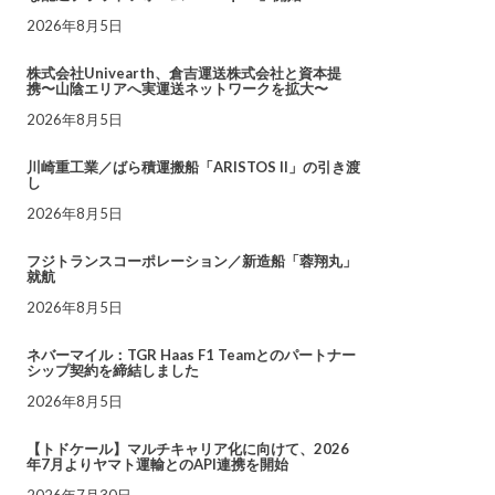
2026年8月5日
株式会社Univearth、倉吉運送株式会社と資本提
携〜山陰エリアへ実運送ネットワークを拡大〜
2026年8月5日
川崎重工業／ばら積運搬船「ARISTOS II」の引き渡
し
2026年8月5日
フジトランスコーポレーション／新造船「蓉翔丸」
就航
2026年8月5日
ネバーマイル：TGR Haas F1 Teamとのパートナー
シップ契約を締結しました
2026年8月5日
【トドケール】マルチキャリア化に向けて、2026
年7月よりヤマト運輸とのAPI連携を開始
2026年7月30日