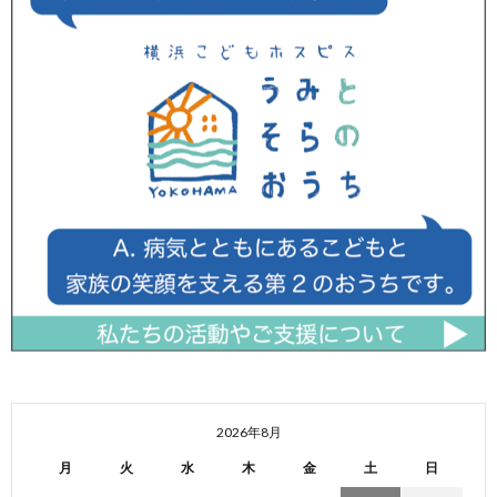
2026年8月
月
火
水
木
金
土
日