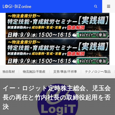
独自取材
物流施設/不動産
災害/事故/不祥事
テクノロジー/製品
イー・ロジット定時株主総会、児玉会
長の再任と竹内社長の取締役起用を否
決