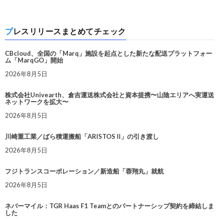
プレスリリースまとめてチェック
CBcloud、全国の「Marq」施設を起点とした新たな配送プラットフォー
ム「MarqGO」開始
2026年8月5日
株式会社Univearth、倉吉運送株式会社と資本提携〜山陰エリアへ実運送
ネットワークを拡大〜
2026年8月5日
川崎重工業／ばら積運搬船「ARISTOS II」の引き渡し
2026年8月5日
フジトランスコーポレーション／新造船「蓉翔丸」就航
2026年8月5日
ネバーマイル：TGR Haas F1 Teamとのパートナーシップ契約を締結しま
した