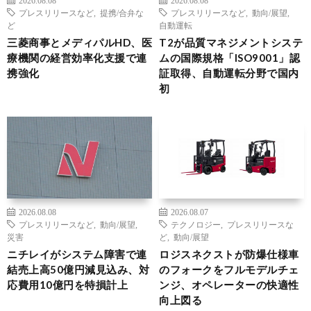
2026.08.08
2026.08.08
プレスリリースなど
,
提携/合弁な
プレスリリースなど
,
動向/展望
,
ど
自動運転
三菱商事とメディパルHD、医
T2が品質マネジメントシステ
療機関の経営効率化支援で連
ムの国際規格「ISO9001」認
携強化
証取得、自動運転分野で国内
初
2026.08.08
2026.08.07
プレスリリースなど
,
動向/展望
,
テクノロジー
,
プレスリリースな
災害
ど
,
動向/展望
ニチレイがシステム障害で連
ロジスネクストが防爆仕様車
結売上高50億円減見込み、対
のフォークをフルモデルチェ
応費用10億円を特損計上
ンジ、オペレーターの快適性
向上図る