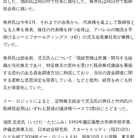
出した。池田氏は同日付で社長に就任した。角井氏は同日付で取締
役会長に就いた。
角井氏は今年2月、それまでの会長から、代表権を返上して取締役と
なる人事を発表。後任の代表権を持つ会長は、アパレルの物流を手
掛けるジーエフホールディングス（HD）の児玉会長兼社長が兼務し
ていた。
角井氏は総会前、児玉氏らについて「現経営陣は所属・関与する組
織が当社株主であり、特定株主の意向を受けた既存株式価値を棄損
する恐れのある資金調達方法に拘泥しており、当社の資金調達に関
する柔軟な意思決定を阻害している」などと批判。経営をめぐる対
立が表面化していた。
イー・ロジットによると、定時株主総会で児玉氏の再任と竹内氏の
取締役起用はいずれも賛成が議決権ベースで2割台にとどまった。
池田 忠史氏（いけだ・ただふみ）1992年慶応義塾大学商学部卒業、
伊藤忠商事入社。日本総合研究所、スタートトゥディ（現ZOZO）
などを経て2024年イー・ロジット入社、同年10月より現職。東京都