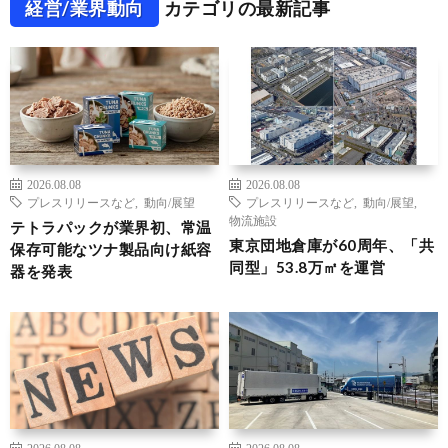
経営/業界動向
カテゴリの最新記事
2026.08.08
2026.08.08
プレスリリースなど
,
動向/展望
プレスリリースなど
,
動向/展望
,
物流施設
テトラパックが業界初、常温
東京団地倉庫が60周年、「共
保存可能なツナ製品向け紙容
同型」53.8万㎡を運営
器を発表