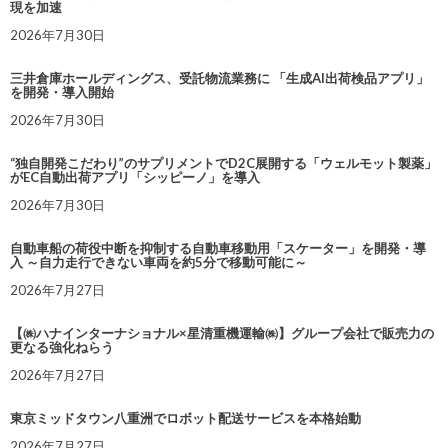
現を加速
2026年7月30日
三井倉庫ホールディングス、受託物流業務に 「生成AI出荷検品アプリ」
を開発・導入開始
2026年7月30日
“独自開発こだわり”のサプリメントでD2C展開する「ウェルモット製薬」
がEC自動出荷アプリ「シッピーノ」を導入
2026年7月30日
自動車船の荷役中断を抑制する自動車移動用「スケーター」を開発・導
入 ～自力走行できない車両を約5分で移動可能に～
2026年7月27日
【㈱ハナインターナショナル×星清重機運輸㈱】グループ会社で販売力の
更なる強化ねらう
2026年7月27日
東京ミッドタウン八重洲でロボット配送サービスを本格始動
2026年7月27日