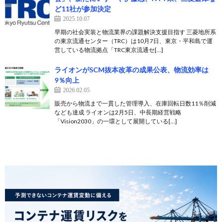
ど11社が参加決定
2025.10.07
早期の社会実装と物流業界の課題解決支援目指す 三菱地所系
の東京流通センター（TRC）は10月7日、東京・平和島で運
営している物流拠点「TRC東京流通セ[…]
ライオンがSCM抜本改革の成果公表、物流効率は
9％向上
2026.02.05
販売から物流まで一貫した管理導入、在庫回転日数11％削減
なども達成 ライオンは2月5日、中長期経営戦略
「Vision2030」の一環として展開している[…]