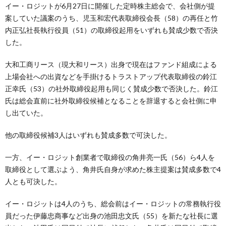
イー・ロジットが6月27日に開催した定時株主総会で、会社側が提
案していた議案のうち、児玉和宏代表取締役会長（58）の再任と竹
内正弘社長執行役員（51）の取締役起用をいずれも賛成少数で否決
した。
大和工商リース（現大和リース）出身で現在はファンド組成による
上場会社への出資などを手掛けるトラストアップ代表取締役の鈴江
正幸氏（53）の社外取締役起用も同じく賛成少数で否決した。鈴江
氏は総会直前に社外取締役候補となることを辞退すると会社側に申
し出ていた。
他の取締役候補3人はいずれも賛成多数で可決した。
一方、イー・ロジット創業者で取締役の角井亮一氏（56）ら4人を
取締役として選ぶよう、角井氏自身が求めた株主提案は賛成多数で4
人とも可決した。
イー・ロジットは4人のうち、総会前はイー・ロジットの常務執行役
員だった伊藤忠商事など出身の池田忠文氏（55）を新たな社長に選