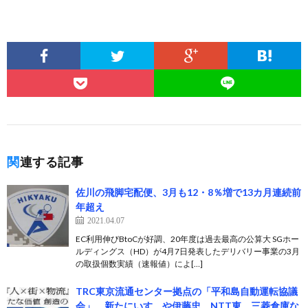
関連する記事
佐川の飛脚宅配便、3月も12・8％増で13カ月連続前
年超え
2021.04.07
EC利用伸びBtoCが好調、20年度は過去最高の公算大 SGホー
ルディングス（HD）が4月7日発表したデリバリー事業の3月
の取扱個数実績（速報値）によ[…]
TRC東京流通センター拠点の「平和島自動運転協議
会」、新たにいすゞや伊藤忠、NTT東、三菱倉庫な