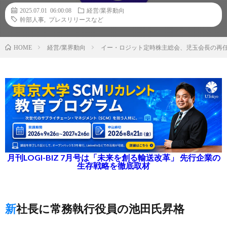
2025.07.01 06:00:08
経営/業界動向
幹部人事
,
プレスリリースなど
経営/業界動向
イー・ロジット定時株主総会、児玉会長の再
HOME
月刊LOGI-BIZ 7月号は「未来を創る輸送改革」 先行企業の
生存戦略を徹底取材
新社長に常務執行役員の池田氏昇格