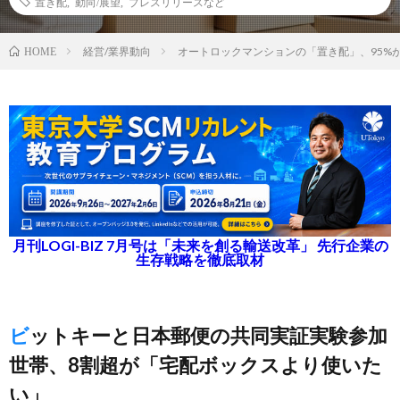
置き配
,
動向/展望
,
プレスリリースなど
経営/業界動向
オートロックマンションの「置き配」、95%
HOME
月刊LOGI-BIZ 7月号は「未来を創る輸送改革」 先行企業の
生存戦略を徹底取材
ビットキーと日本郵便の共同実証実験参加
世帯、8割超が「宅配ボックスより使いた
い」