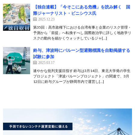
【独自連載】「今そこにある危機」を読み解く 国
際ジャーナリスト・ビニシウス氏
2025.12.23
第35回：高市政権下における台湾有事と企業のリスク管理・
予測から「前提」へ転換すべし 国際政治学に詳しく地政学リ
スクの動向を細かくウォッチしているジャ[…]
鈴与、津波時にバルーン型避難標識を自動掲揚する
試験に参加
2025.03.17
速やかな批判支援目指す 鈴与は3月14日、東北大学発の学生
プロジェクト「津波バルーンプロジェクト」の関連で、3月
12日に鈴与グループが静岡市内で運営し[…]