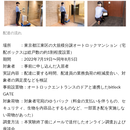
配達の流れ
場所 ：東京都江東区の大規模分譲オートロックマンション（宅
配ボックスは総戸数の約1割程度設置）
期間 ：2022年7月19日〜同年8月5日
対象者 ：事前に申し込んだ入居者
実証内容 ：配達に要する時間、配達員の業務負荷の軽減度合い、対
象者の満足度などを検証
事前設置物：オートロックエントランスのドアと連携したbitlock
GATE
対象荷物 ：対象者宅宛のゆうパック（料金の支払いを伴うもの、セ
キュリティ、生物を内容品とするものなど、一部置き配を実施しな
い荷物があった）
調査方法 ：本実験終了後にメールで送付したオンライン調査および
座談会