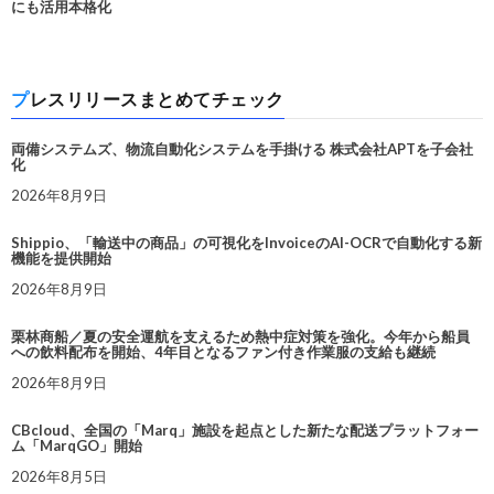
にも活用本格化
プレスリリースまとめてチェック
両備システムズ、物流自動化システムを手掛ける 株式会社APTを子会社
化
2026年8月9日
Shippio、「輸送中の商品」の可視化をInvoiceのAI-OCRで自動化する新
機能を提供開始
2026年8月9日
栗林商船／夏の安全運航を支えるため熱中症対策を強化。今年から船員
への飲料配布を開始、4年目となるファン付き作業服の支給も継続
2026年8月9日
CBcloud、全国の「Marq」施設を起点とした新たな配送プラットフォー
ム「MarqGO」開始
2026年8月5日