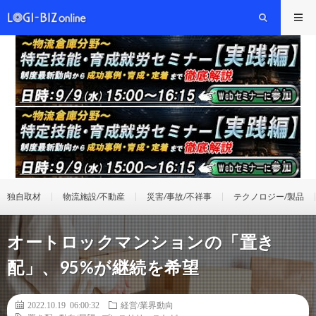
独自取材
物流施設/不動産
災害/事故/不祥事
テクノロジー/製品
オートロックマンションの「置き
配」、95%が継続を希望
2022.10.19 06:00:32
経営/業界動向