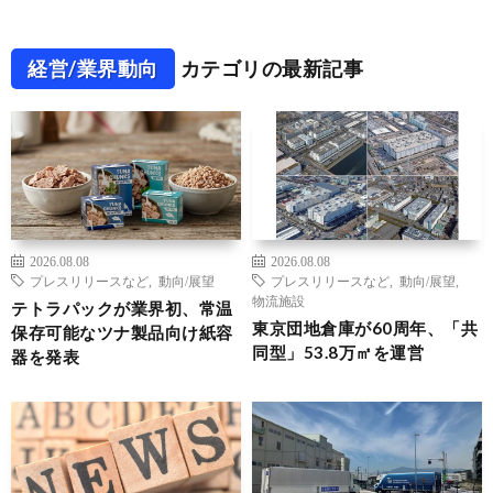
経営/業界動向
カテゴリの最新記事
2026.08.08
2026.08.08
プレスリリースなど
,
動向/展望
プレスリリースなど
,
動向/展望
,
物流施設
テトラパックが業界初、常温
東京団地倉庫が60周年、「共
保存可能なツナ製品向け紙容
同型」53.8万㎡を運営
器を発表