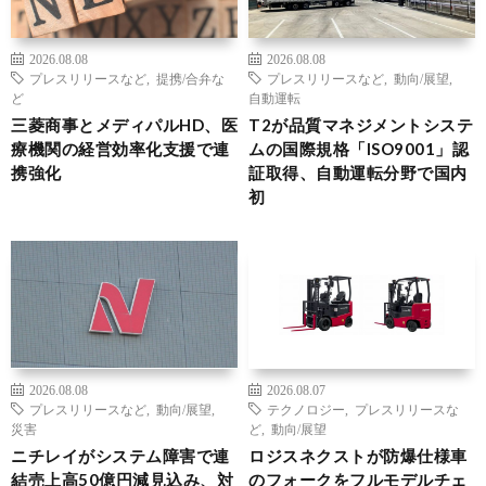
2026.08.08
2026.08.08
プレスリリースなど
,
提携/合弁な
プレスリリースなど
,
動向/展望
,
ど
自動運転
三菱商事とメディパルHD、医
T2が品質マネジメントシステ
療機関の経営効率化支援で連
ムの国際規格「ISO9001」認
携強化
証取得、自動運転分野で国内
初
2026.08.08
2026.08.07
プレスリリースなど
,
動向/展望
,
テクノロジー
,
プレスリリースな
災害
ど
,
動向/展望
ニチレイがシステム障害で連
ロジスネクストが防爆仕様車
結売上高50億円減見込み、対
のフォークをフルモデルチェ