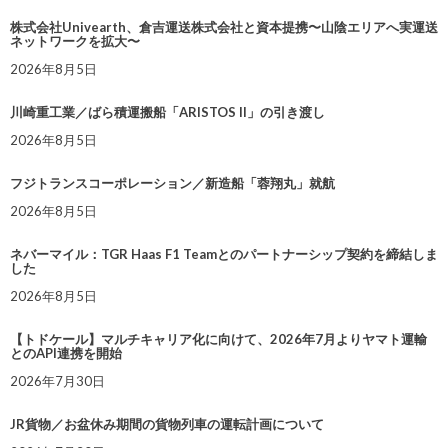
株式会社Univearth、倉吉運送株式会社と資本提携〜山陰エリアへ実運送
ネットワークを拡大〜
2026年8月5日
川崎重工業／ばら積運搬船「ARISTOS II」の引き渡し
2026年8月5日
フジトランスコーポレーション／新造船「蓉翔丸」就航
2026年8月5日
ネバーマイル：TGR Haas F1 Teamとのパートナーシップ契約を締結しま
した
2026年8月5日
【トドケール】マルチキャリア化に向けて、2026年7月よりヤマト運輸
とのAPI連携を開始
2026年7月30日
JR貨物／お盆休み期間の貨物列車の運転計画について