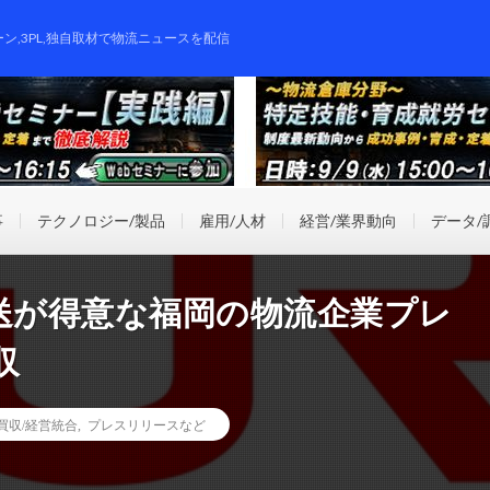
ーン,3PL,独自取材で物流ニュースを配信
事
テクノロジー/製品
雇用/人材
経営/業界動向
データ/
送が得意な福岡の物流企業プレ
収
業買収/経営統合
,
プレスリリースなど