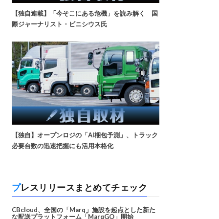
【独自連載】「今そこにある危機」を読み解く 国
際ジャーナリスト・ビニシウス氏
【独自】オープンロジの「AI梱包予測」、トラック
必要台数の迅速把握にも活用本格化
プレスリリースまとめてチェック
CBcloud、全国の「Marq」施設を起点とした新た
な配送プラットフォーム「MarqGO」開始