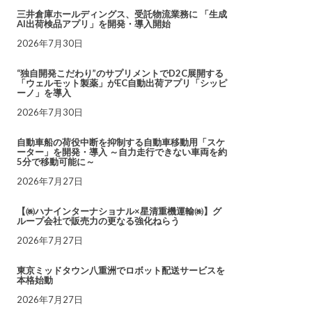
三井倉庫ホールディングス、受託物流業務に 「生成
AI出荷検品アプリ」を開発・導入開始
2026年7月30日
“独自開発こだわり”のサプリメントでD2C展開する
「ウェルモット製薬」がEC自動出荷アプリ「シッピ
ーノ」を導入
2026年7月30日
自動車船の荷役中断を抑制する自動車移動用「スケ
ーター」を開発・導入 ～自力走行できない車両を約
5分で移動可能に～
2026年7月27日
【㈱ハナインターナショナル×星清重機運輸㈱】グ
ループ会社で販売力の更なる強化ねらう
2026年7月27日
東京ミッドタウン八重洲でロボット配送サービスを
本格始動
2026年7月27日