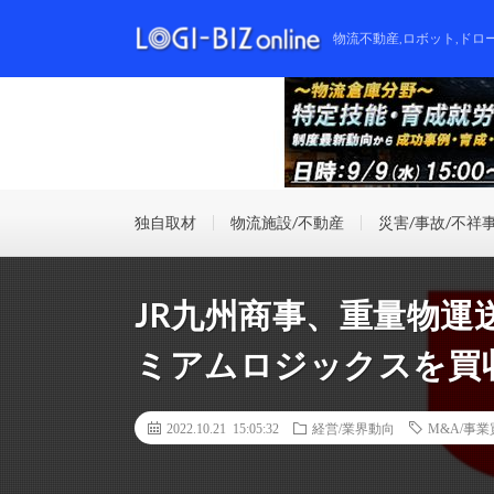
物流不動産,ロボット,ドロ
独自取材
物流施設/不動産
災害/事故/不祥
JR九州商事、重量物運
ミアムロジックスを買
2022.10.21 15:05:32
経営/業界動向
M&A/事