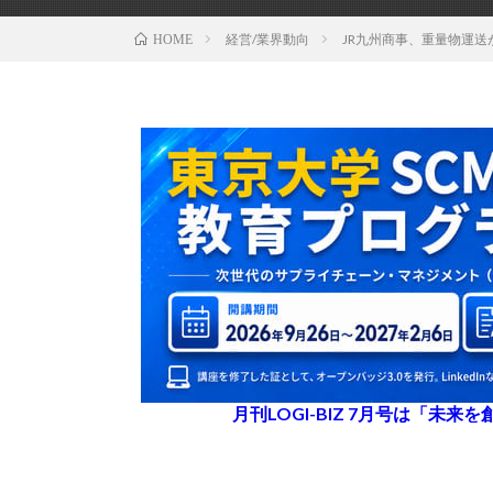
経営/業界動向
JR九州商事、重量物運
HOME
月刊LOGI-BIZ 7月号は「未