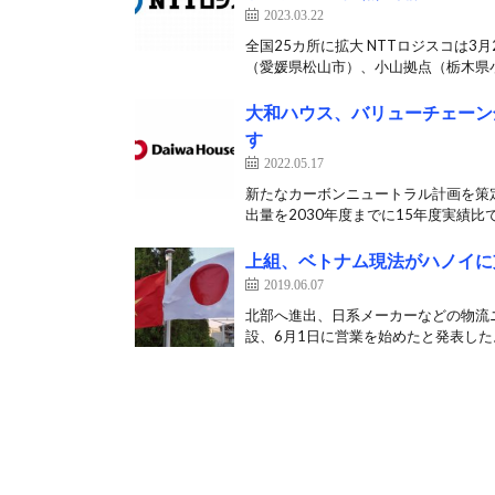
2023.03.22
全国25カ所に拡大 NTTロジスコは
（愛媛県松山市）、小山拠点（栃木県小
大和ハウス、バリューチェーン
す
2022.05.17
新たなカーボンニュートラル計画を策定
出量を2030年度までに15年度実績比で4
上組、ベトナム現法がハノイに
2019.06.07
北部へ進出、日系メーカーなどの物流
設、6月1日に営業を始めたと発表した。