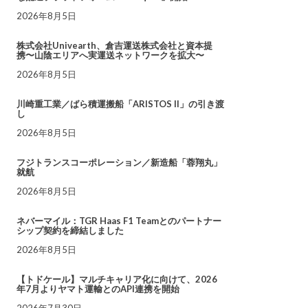
2026年8月5日
株式会社Univearth、倉吉運送株式会社と資本提
携〜山陰エリアへ実運送ネットワークを拡大〜
2026年8月5日
川崎重工業／ばら積運搬船「ARISTOS II」の引き渡
し
2026年8月5日
フジトランスコーポレーション／新造船「蓉翔丸」
就航
2026年8月5日
ネバーマイル：TGR Haas F1 Teamとのパートナー
シップ契約を締結しました
2026年8月5日
【トドケール】マルチキャリア化に向けて、2026
年7月よりヤマト運輸とのAPI連携を開始
2026年7月30日