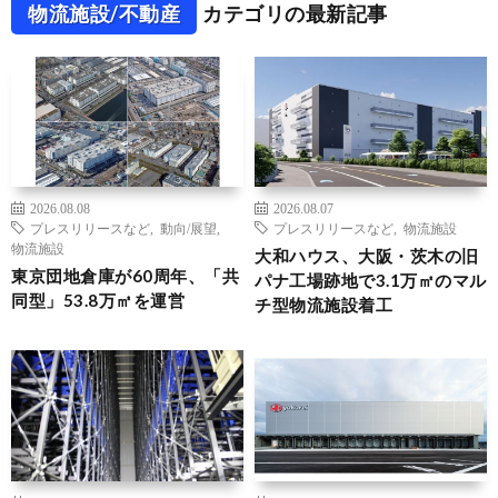
物流施設/不動産
カテゴリの最新記事
2026.08.08
2026.08.07
プレスリリースなど
,
動向/展望
,
プレスリリースなど
,
物流施設
物流施設
大和ハウス、大阪・茨木の旧
東京団地倉庫が60周年、「共
パナ工場跡地で3.1万㎡のマル
同型」53.8万㎡を運営
チ型物流施設着工