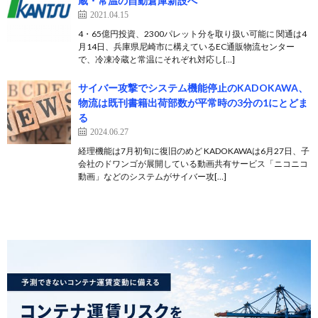
蔵・常温の自動倉庫新設へ
2021.04.15
4・65億円投資、2300パレット分を取り扱い可能に 関通は4
月14日、兵庫県尼崎市に構えているEC通販物流センター
で、冷凍冷蔵と常温にそれぞれ対応し[…]
サイバー攻撃でシステム機能停止のKADOKAWA、
物流は既刊書籍出荷部数が平常時の3分の1にとどま
る
2024.06.27
経理機能は7月初旬に復旧のめど KADOKAWAは6月27日、子
会社のドワンゴが展開している動画共有サービス「ニコニコ
動画」などのシステムがサイバー攻[…]