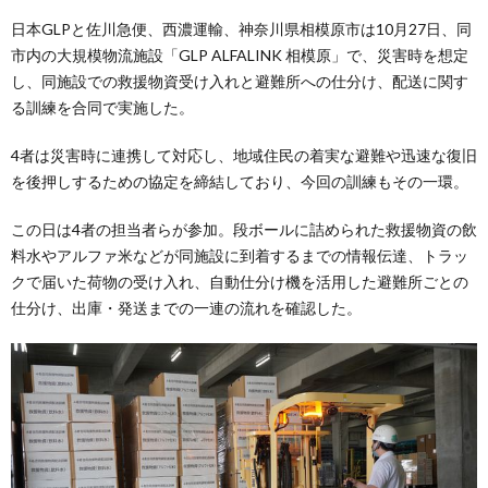
日本GLPと佐川急便、西濃運輸、神奈川県相模原市は10月27日、同
市内の大規模物流施設「GLP ALFALINK 相模原」で、災害時を想定
し、同施設での救援物資受け入れと避難所への仕分け、配送に関す
る訓練を合同で実施した。
4者は災害時に連携して対応し、地域住民の着実な避難や迅速な復旧
を後押しするための協定を締結しており、今回の訓練もその一環。
この日は4者の担当者らが参加。段ボールに詰められた救援物資の飲
料水やアルファ米などが同施設に到着するまでの情報伝達、トラッ
クで届いた荷物の受け入れ、自動仕分け機を活用した避難所ごとの
仕分け、出庫・発送までの一連の流れを確認した。