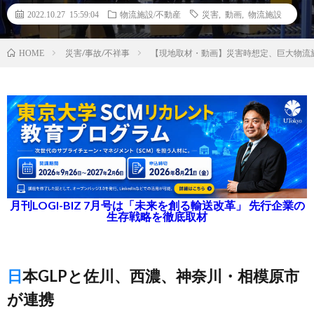
2022.10.27 15:59:04
物流施設/不動産
災害
,
動画
,
物流施設
災害/事故/不祥事
【現地取材・動画】災害時想定、巨大物流
HOME
月刊LOGI-BIZ 7月号は「未来を創る輸送改革」 先行企業の
生存戦略を徹底取材
日本GLPと佐川、西濃、神奈川・相模原市
が連携