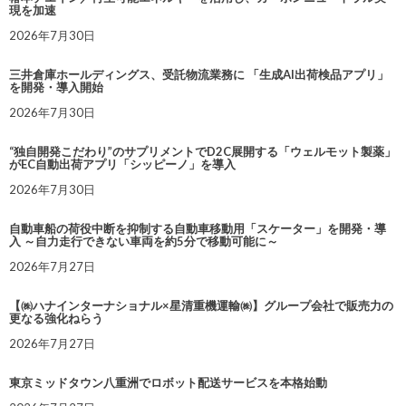
現を加速
2026年7月30日
三井倉庫ホールディングス、受託物流業務に 「生成AI出荷検品アプリ」
を開発・導入開始
2026年7月30日
“独自開発こだわり”のサプリメントでD2C展開する「ウェルモット製薬」
がEC自動出荷アプリ「シッピーノ」を導入
2026年7月30日
自動車船の荷役中断を抑制する自動車移動用「スケーター」を開発・導
入 ～自力走行できない車両を約5分で移動可能に～
2026年7月27日
【㈱ハナインターナショナル×星清重機運輸㈱】グループ会社で販売力の
更なる強化ねらう
2026年7月27日
東京ミッドタウン八重洲でロボット配送サービスを本格始動