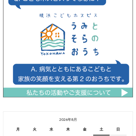
2026年8月
月
火
水
木
金
土
日