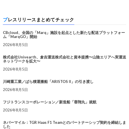
プレスリリースまとめてチェック
CBcloud、全国の「Marq」施設を起点とした新たな配送プラットフォー
ム「MarqGO」開始
2026年8月5日
株式会社Univearth、倉吉運送株式会社と資本提携〜山陰エリアへ実運送
ネットワークを拡大〜
2026年8月5日
川崎重工業／ばら積運搬船「ARISTOS II」の引き渡し
2026年8月5日
フジトランスコーポレーション／新造船「蓉翔丸」就航
2026年8月5日
ネバーマイル：TGR Haas F1 Teamとのパートナーシップ契約を締結しま
した