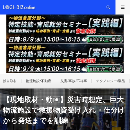
独自取材
物流施設/不動産
災害/事故/不祥事
テクノロジー/製品
【現地取材・動画】災害時想定、巨大
物流施設で救援物資受け入れ・仕分け
から発送までを訓練