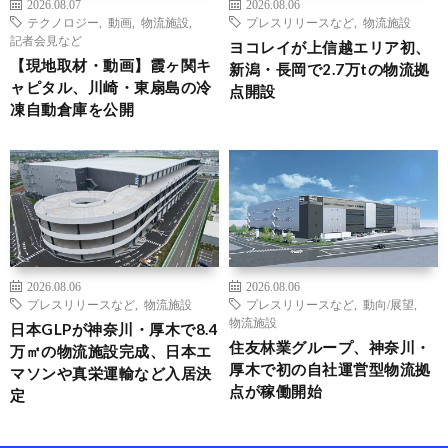
2026.08.07
2026.08.06
テクノロジー
,
動画
,
物流施設
,
プレスリリースなど
,
物流施設
記者会見など
ヨコレイが上信越エリア初、
【現地取材・動画】霞ヶ関キ
新潟・長岡で2.7万tの物流拠
ャピタル、川崎・東扇島の冷
点開設
凍自動倉庫を公開
2026.08.06
2026.08.06
プレスリリースなど
,
物流施設
プレスリリースなど
,
動向/展望
,
物流施設
日本GLPが神奈川・厚木で8.4
住友林業グループ、神奈川・
万㎡の物流施設完成、日本エ
厚木で初の自社運営型物流拠
マソンや真栄運輸など入居決
点が稼働開始
定