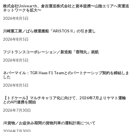
株式会社Univearth、倉吉運送株式会社と資本提携〜山陰エリアへ実運送
ネットワークを拡大〜
2026年8月5日
川崎重工業／ばら積運搬船「ARISTOS II」の引き渡し
2026年8月5日
フジトランスコーポレーション／新造船「蓉翔丸」就航
2026年8月5日
ネバーマイル：TGR Haas F1 Teamとのパートナーシップ契約を締結しま
した
2026年8月5日
【トドケール】マルチキャリア化に向けて、2026年7月よりヤマト運輸
とのAPI連携を開始
2026年7月30日
JR貨物／お盆休み期間の貨物列車の運転計画について
2026年7月30日