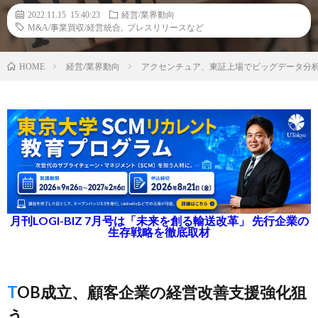
2022.11.15 15:40:23
経営/業界動向
M&A/事業買収/経営統合
,
プレスリリースなど
経営/業界動向
アクセンチュア、東証上場でビッグデータ分析な
HOME
月刊LOGI-BIZ 7月号は「未来を創る輸送改革」 先行企業の
生存戦略を徹底取材
TOB成立、顧客企業の経営改善支援強化狙
う