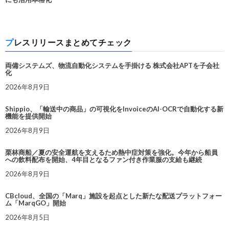
プレスリリースまとめてチェック
両備システムズ、物流自動化システムを手掛ける 株式会社APTを子会社
化
2026年8月9日
Shippio、「輸送中の商品」の可視化をInvoiceのAI-OCRで自動化する新
機能を提供開始
2026年8月9日
栗林商船／夏の安全運航を支えるため熱中症対策を強化。今年から船員
への飲料配布を開始、4年目となるファン付き作業服の支給も継続
2026年8月9日
CBcloud、全国の「Marq」施設を起点とした新たな配送プラットフォー
ム「MarqGO」開始
2026年8月5日