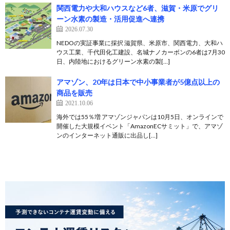
関西電力や大和ハウスなど6者、滋賀・米原でグリ
ーン水素の製造・活用促進へ連携
2026.07.30
NEDOの実証事業に採択 滋賀県、米原市、関西電力、大和ハ
ウス工業、千代田化工建設、名城ナノカーボンの6者は7月30
日、内陸地におけるグリーン水素の製[…]
アマゾン、20年は日本で中小事業者が5億点以上の
商品を販売
2021.10.06
海外では55％増 アマゾンジャパンは10月5日、オンラインで
開催した大規模イベント「AmazonECサミット」で、アマゾ
ンのインターネット通販に出品し[…]