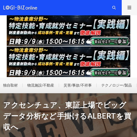
独自取材
物流施設/不動産
災害/事故/不祥事
テクノロジー/製品
アクセンチュア、東証上場でビッグ
データ分析など手掛けるALBERTを買
収へ