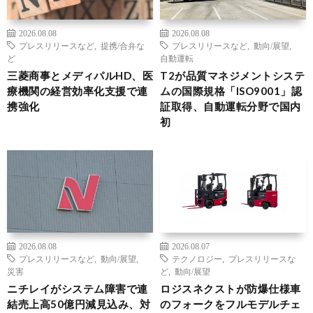
2026.08.08
2026.08.08
プレスリリースなど
,
提携/合弁な
プレスリリースなど
,
動向/展望
,
ど
自動運転
三菱商事とメディパルHD、医
T2が品質マネジメントシステ
療機関の経営効率化支援で連
ムの国際規格「ISO9001」認
携強化
証取得、自動運転分野で国内
初
2026.08.08
2026.08.07
プレスリリースなど
,
動向/展望
,
テクノロジー
,
プレスリリースな
災害
ど
,
動向/展望
ニチレイがシステム障害で連
ロジスネクストが防爆仕様車
結売上高50億円減見込み、対
のフォークをフルモデルチェ