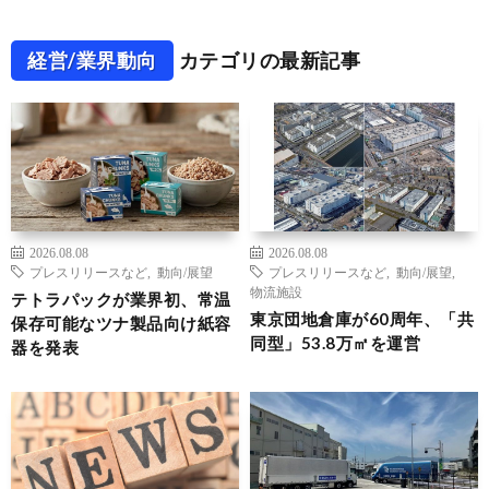
経営/業界動向
カテゴリの最新記事
2026.08.08
2026.08.08
プレスリリースなど
,
動向/展望
プレスリリースなど
,
動向/展望
,
物流施設
テトラパックが業界初、常温
東京団地倉庫が60周年、「共
保存可能なツナ製品向け紙容
同型」53.8万㎡を運営
器を発表