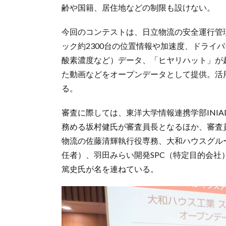
齢や国籍、居住地などの制限も設けない。
今回のコンテストは、日立物流の安全運行管理支
ック約2300台の位置情報や加速度、ドライ
酸素濃度など）データ、「ヒヤリハット」が
た動画などをオープンデータとして提供。活
る。
審査に際しては、東洋大学情報連携学部INI
務める坂村健氏が審査員長となるほか、審査
物流の佐藤清輝執行役専務、大和ハウスグル
任者）、羽田みらい開発SPC（特定目的会
篤史氏が名を連ねている。