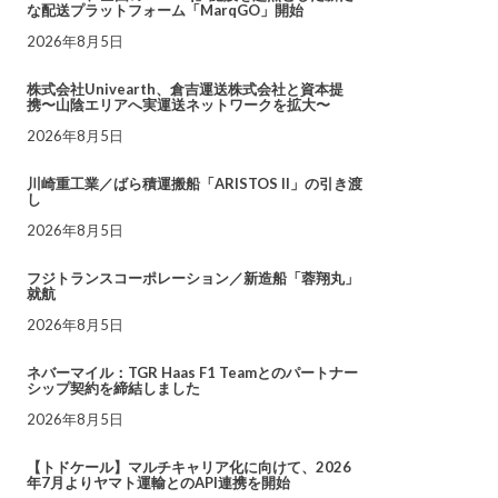
な配送プラットフォーム「MarqGO」開始
2026年8月5日
株式会社Univearth、倉吉運送株式会社と資本提
携〜山陰エリアへ実運送ネットワークを拡大〜
2026年8月5日
川崎重工業／ばら積運搬船「ARISTOS II」の引き渡
し
2026年8月5日
フジトランスコーポレーション／新造船「蓉翔丸」
就航
2026年8月5日
ネバーマイル：TGR Haas F1 Teamとのパートナー
シップ契約を締結しました
2026年8月5日
【トドケール】マルチキャリア化に向けて、2026
年7月よりヤマト運輸とのAPI連携を開始