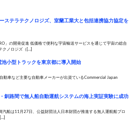
ーステラテクノロジズ、室蘭工業大と包括連携協力協定を
RO」の開発促進 低価格で便利な宇宙輸送サービスを通じて宇宙の総合
クノロジズ（[…]
料電池小型トラックを東京都に導入開始
車など主要な自動車メーカーが出資ているCommercial Japan
・釧路間で無人船自動運航システムの海上実証実験に成功
 川崎汽船は11月27日、公益財団法人日本財団が推進する無人運航船プロ
…]