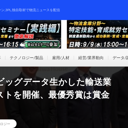
ーン,3PL,独自取材で物流ニュースを配信
事
テクノロジー/製品
雇用/人材
経営/業界動向
データ/
ビッグデータ生かした輸送業
ストを開催、最優秀賞は賞金
ロジー