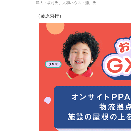
洋大・坂村氏、大和ハウス・浦川氏
（藤原秀行）