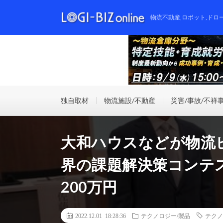
物流不動産,ロボット,ドロ
独自取材
物流施設/不動産
災害/事故/不祥
大和ハウスなどが物流
界の課題解決策コンテ
200万円
2022.12.01 18:28:36
テクノロジー/製品
テクノ