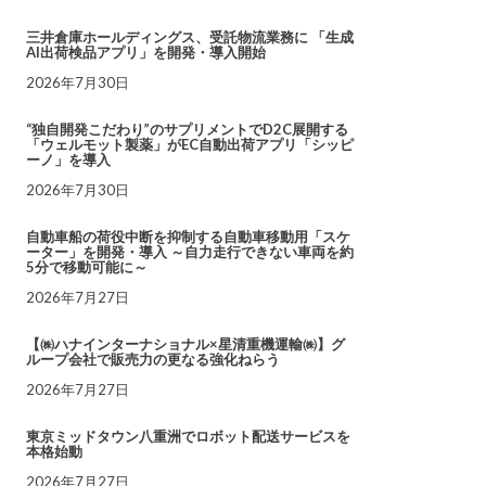
三井倉庫ホールディングス、受託物流業務に 「生成
AI出荷検品アプリ」を開発・導入開始
2026年7月30日
“独自開発こだわり”のサプリメントでD2C展開する
「ウェルモット製薬」がEC自動出荷アプリ「シッピ
ーノ」を導入
2026年7月30日
自動車船の荷役中断を抑制する自動車移動用「スケ
ーター」を開発・導入 ～自力走行できない車両を約
5分で移動可能に～
2026年7月27日
【㈱ハナインターナショナル×星清重機運輸㈱】グ
ループ会社で販売力の更なる強化ねらう
2026年7月27日
東京ミッドタウン八重洲でロボット配送サービスを
本格始動
2026年7月27日