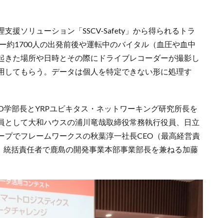
援ソリューション「SSCV-Safety」から得られるトラ
バー約1700人の出発前後や運転中のバイタル（血圧や血中
起きた場所や日時とその際にドライブレコーダーが撮影し
用してもらう。データは個人を特定できない形に処理す
AD学部長とYRPユビキタス・ネットワーキング研究所長を
員として大和ハウスの浦川竜哉取締役常務執行役員、日立
ープでフレームワークスの秋葉淳一社長CEO（最高経営責
社）統括責任者で鹿島の開発事業本部事業部長を兼ねる加藤