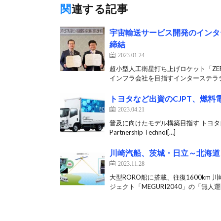
関連する記事
宇宙輸送サービス開発のインタ
締結
2023.01.24
超小型人工衛星打ち上げロケット「ZE
インフラ会社を目指すインターステラテ
トヨタなど出資のCJPT、燃
2023.04.21
普及に向けたモデル構築目指す トヨタ自動
Partnership Technol[…]
川崎汽船、茨城・日立～北海道
2023.11.28
大型RORO船に搭載、往復1600km
ジェクト「MEGURI2040」の「無人運[