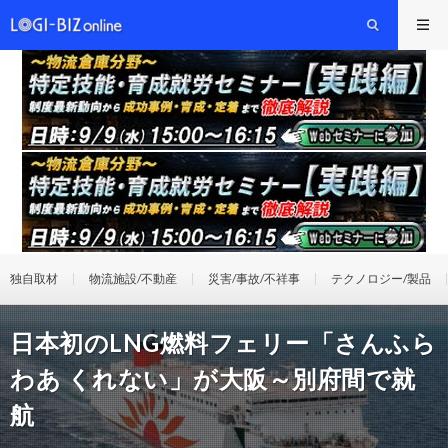
独自取材
物流施設/不動産
災害/事故/不祥事
テクノロジー/製品
日本初のLNG燃料フェリー「さんふら
わあ くれない」が大阪～別府間で就
航