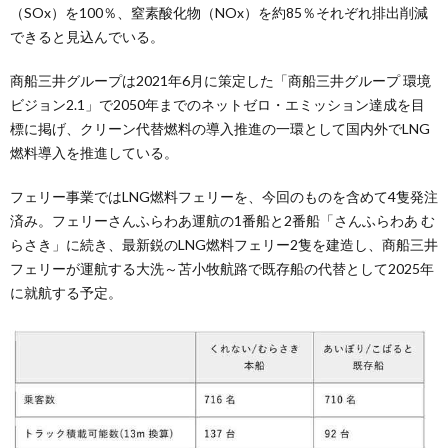
（SOx）を100％、窒素酸化物（NOx）を約85％それぞれ排出削減
できると見込んでいる。
商船三井グループは2021年6月に策定した「商船三井グループ 環境
ビジョン2.1」で2050年までのネットゼロ・エミッション達成を目
標に掲げ、クリーン代替燃料の導入推進の一環として国内外でLNG
燃料導入を推進している。
フェリー事業ではLNG燃料フェリーを、今回のものを含めて4隻発注
済み。フェリーさんふらわあ運航の1番船と2番船「さんふらわあ む
らさき」に続き、最新鋭のLNG燃料フェリー2隻を建造し、商船三井
フェリーが運航する大洗～苫小牧航路で既存船の代替として2025年
に就航する予定。