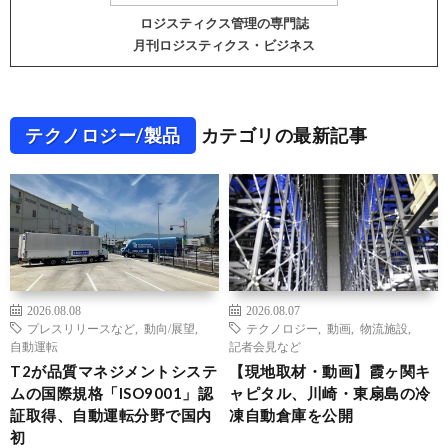
ロジスティクス管理の専門誌
月刊ロジスティクス・ビジネス
テクノロジー/製品
カテゴリの最新記事
2026.08.08
2026.08.07
プレスリリースなど
,
動向/展望
,
テクノロジー
,
動画
,
物流施設
,
自動運転
記者会見など
T2が品質マネジメントシステ
【現地取材・動画】霞ヶ関キ
ムの国際規格「ISO9001」認
ャピタル、川崎・東扇島の冷
証取得、自動運転分野で国内
凍自動倉庫を公開
初