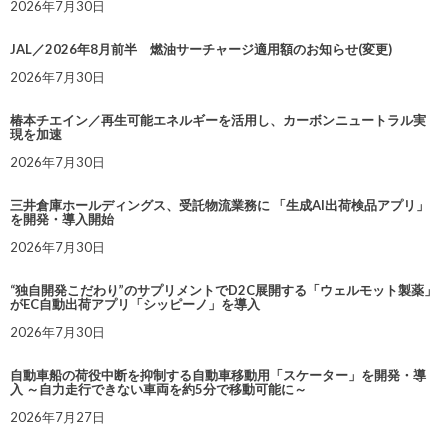
2026年7月30日
JAL／2026年8月前半 燃油サーチャージ適用額のお知らせ(変更)
2026年7月30日
椿本チエイン／再生可能エネルギーを活用し、カーボンニュートラル実
現を加速
2026年7月30日
三井倉庫ホールディングス、受託物流業務に 「生成AI出荷検品アプリ」
を開発・導入開始
2026年7月30日
“独自開発こだわり”のサプリメントでD2C展開する「ウェルモット製薬」
がEC自動出荷アプリ「シッピーノ」を導入
2026年7月30日
自動車船の荷役中断を抑制する自動車移動用「スケーター」を開発・導
入 ～自力走行できない車両を約5分で移動可能に～
2026年7月27日