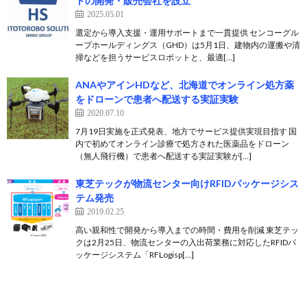
トの開発・販売会社を設立
2025.05.01
選定から導入支援・運用サポートまで一貫提供 センコーグル
ープホールディングス（GHD）は5月1日、建物内の運搬や清
掃などを担うサービスロボットと、最適[…]
ANAやアインHDなど、北海道でオンライン処方薬
をドローンで患者へ配送する実証実験
2020.07.10
7月19日実施を正式発表、地方でサービス提供実現目指す 国
内で初めてオンライン診療で処方された医薬品をドローン
（無人飛行機）で患者へ配送する実証実験が[…]
東芝テックが物流センター向けRFIDパッケージシス
テム発売
2019.02.25
高い親和性で開発から導入までの時間・費用を削減 東芝テッ
クは2月25日、物流センターの入出荷業務に対応したRFIDパ
ッケージシステム「RFLogisp[…]