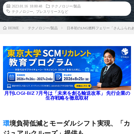
2023.01.16 18:00:48
テクノロジー/製品
テクノロジー
,
プレスリリースなど
テクノロジー/製品
日本初のLNG燃料フェリー「さんふらわ
HOME
月刊LOGI-BIZ 7月号は「未来を創る輸送改革」 先行企業の
生存戦略を徹底取材
環境負荷低減とモーダルシフト実現、「カ
ジュアルクルーズ」提供も