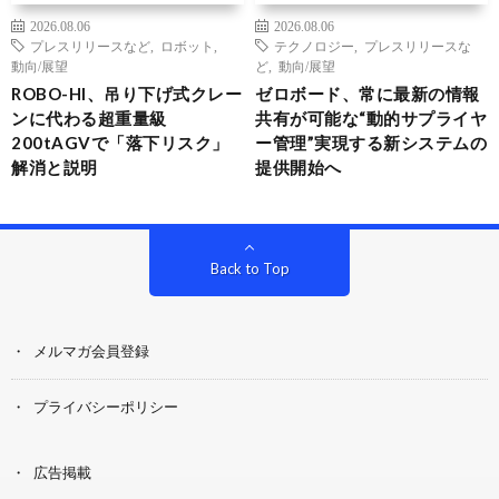
2026.08.06
2026.08.06
プレスリリースなど
,
ロボット
,
テクノロジー
,
プレスリリースな
動向/展望
ど
,
動向/展望
ROBO-HI、吊り下げ式クレー
ゼロボード、常に最新の情報
ンに代わる超重量級
共有が可能な“動的サプライヤ
200tAGVで「落下リスク」
ー管理”実現する新システムの
解消と説明
提供開始へ
Back to Top
メルマガ会員登録
プライバシーポリシー
広告掲載