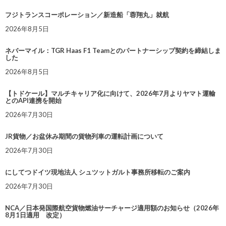
フジトランスコーポレーション／新造船「蓉翔丸」就航
2026年8月5日
ネバーマイル：TGR Haas F1 Teamとのパートナーシップ契約を締結しま
した
2026年8月5日
【トドケール】マルチキャリア化に向けて、2026年7月よりヤマト運輸
とのAPI連携を開始
2026年7月30日
JR貨物／お盆休み期間の貨物列車の運転計画について
2026年7月30日
にしてつドイツ現地法人 シュツットガルト事務所移転のご案内
2026年7月30日
NCA／日本発国際航空貨物燃油サーチャージ適用額のお知らせ（2026年
8月1日適用 改定）