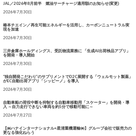
JAL／2026年8月前半 燃油サーチャージ適用額のお知らせ(変更)
2026年7月30日
椿本チエイン／再生可能エネルギーを活用し、カーボンニュートラル実
現を加速
2026年7月30日
三井倉庫ホールディングス、受託物流業務に 「生成AI出荷検品アプリ」
を開発・導入開始
2026年7月30日
“独自開発こだわり”のサプリメントでD2C展開する「ウェルモット製薬」
がEC自動出荷アプリ「シッピーノ」を導入
2026年7月30日
自動車船の荷役中断を抑制する自動車移動用「スケーター」を開発・導
入 ～自力走行できない車両を約5分で移動可能に～
2026年7月27日
【㈱ハナインターナショナル×星清重機運輸㈱】グループ会社で販売力の
更なる強化ねらう