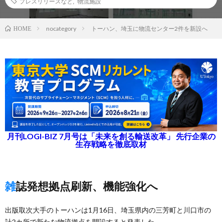
プレスリリースなど
,
物流施設
nocategory
トーハン、埼玉に物流センター2件を新設へ
HOME
月刊LOGI-BIZ 7月号は「未来を創る輸送改革」 先行企業の
生存戦略を徹底取材
雑誌発想拠点刷新、機能強化へ
出版取次大手のトーハンは1月16日、埼玉県内の三芳町と川口市の
計2カ所で新たな物流拠点を開設すると発表した。