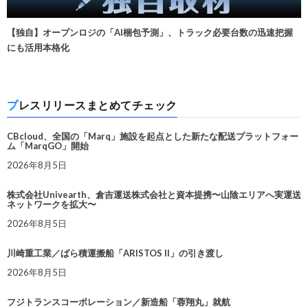
【独自】オープンロジの「AI梱包予測」、トラック必要台数の迅速把握
にも活用本格化
プレスリリースまとめてチェック
CBcloud、全国の「Marq」施設を起点とした新たな配送プラットフォー
ム「MarqGO」開始
2026年8月5日
株式会社Univearth、倉吉運送株式会社と資本提携〜山陰エリアへ実運送
ネットワークを拡大〜
2026年8月5日
川崎重工業／ばら積運搬船「ARISTOS II」の引き渡し
2026年8月5日
フジトランスコーポレーション／新造船「蓉翔丸」就航