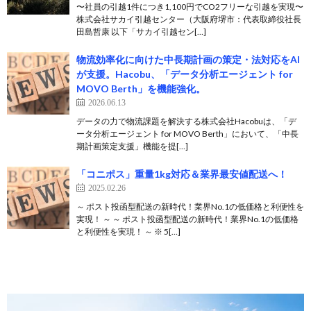
〜社員の引越1件につき1,100円でCO2フリーな引越を実現〜
株式会社サカイ引越センター（大阪府堺市：代表取締役社長
田島哲康 以下「サカイ引越セン[…]
物流効率化に向けた中長期計画の策定・法対応をAI
が支援。Hacobu、「データ分析エージェント for
MOVO Berth」を機能強化。
2026.06.13
データの力で物流課題を解決する株式会社Hacobuは、「デ
ータ分析エージェント for MOVO Berth」において、「中長
期計画策定支援」機能を提[…]
「コニポス」重量1kg対応＆業界最安値配送へ！
2025.02.26
～ ポスト投函型配送の新時代！業界No.1の低価格と利便性を
実現！ ～ ～ ポスト投函型配送の新時代！業界No.1の低価格
と利便性を実現！ ～ ※ 5[…]