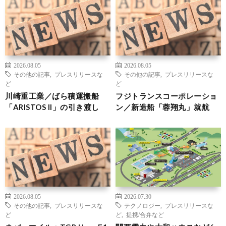
2026.08.05
2026.08.05
その他の記事
,
プレスリリースな
その他の記事
,
プレスリリースな
ど
ど
川崎重工業／ばら積運搬船
フジトランスコーポレーショ
「ARISTOS II」の引き渡し
ン／新造船「蓉翔丸」就航
2026.08.05
2026.07.30
その他の記事
,
プレスリリースな
テクノロジー
,
プレスリリースな
ど
ど
,
提携/合弁など