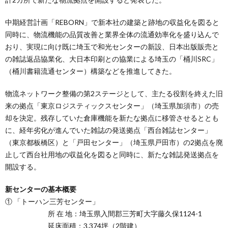
中期経営計画「REBORN」で新本社の建築と跡地の収益化を図ると
同時に、物流機能の品質改善と業界全体の流通効率化を盛り込んで
おり、実現に向け既に埼玉で和光センターの新設、日本出版販売と
の雑誌返品協業化、大日本印刷との協業による埼玉の「桶川SRC」
（桶川書籍流通センター）構築などを推進してきた。
物流ネットワーク整備の第2ステージとして、主たる役割を終えた旧
来の拠点「東京ロジスティックスセンター」（埼玉県加須市）の売
却を決定。残存していた倉庫機能を新たな拠点に移管させるととも
に、経年劣化が進んでいた雑誌の発送拠点「西台雑誌センター」
（東京都板橋区）と「戸田センター」（埼玉県戸田市）の2拠点を廃
止して西台社用地の収益化を図ると同時に、新たな雑誌発送拠点を
開設する。
新センターの基本概要
① 「トーハン三芳センター」
所 在 地：埼玉県入間郡三芳町大字藤久保1124-1
延床面積：3,374坪（2階建）