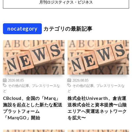
月刊ロジスティクス・ビジネス
nocategory
カテゴリの最新記事
2026.08.05
2026.08.05
その他の記事
,
プレスリリースな
その他の記事
,
プレスリリースな
ど
ど
CBcloud、全国の「Marq」
株式会社Univearth、倉吉運
施設を起点とした新たな配送
送株式会社と資本提携〜山陰
プラットフォーム
エリアへ実運送ネットワーク
「MarqGO」開始
を拡大〜