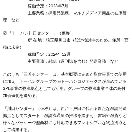
稼働予定：2023年7月
主要業務：採用品業務、マルチメディア商品の在庫管
理 など
② 「トーハン川口センター」（仮称）
所 在 地：埼玉県川口市（設計検討中のため、住所・面
積は未定）
稼働予定：2024年12月
主要業務：雑誌（週刊誌を含む）発送業務 など
このうち「三芳センター」は、基本概要に定めた取次事業での使用
に加え、トーハングループの㈱トーハンロジテックスが進めている
3PL事業の物流拠点としても活用。グループの物流事業全体の高付
加価値化を進める。
「川口センター」（仮称）は、西台・戸田に代わる新たな雑誌発送
拠点としてスタート。雑誌流通量の推移を踏まえ、書籍や雑貨など
様々なパッケージ型商材にも対応できるフレキシブルな物流拠点と
して構築する。