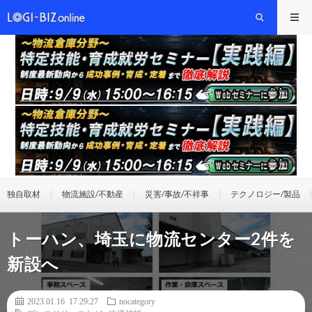
独自取材
物流施設/不動産
災害/事故/不祥事
テクノロジー/製品
トーハン、埼玉に物流センター2件を
新設へ
2023.01.16 17:29:27
nocategory