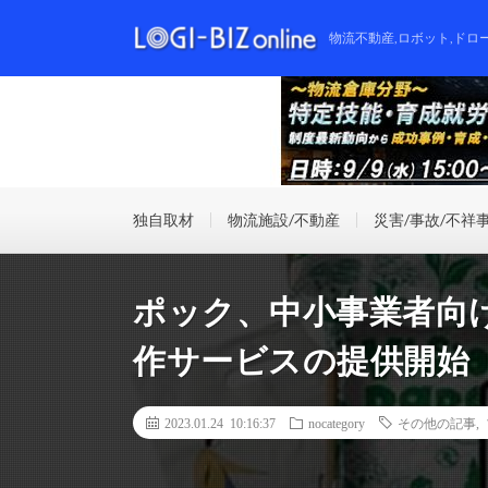
物流不動産,ロボット,ドロ
独自取材
物流施設/不動産
災害/事故/不祥
ポック、中小事業者向
作サービスの提供開始
2023.01.24 10:16:37
nocategory
その他の記事
,