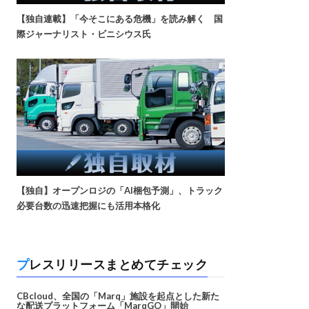
【独自連載】「今そこにある危機」を読み解く 国
際ジャーナリスト・ビニシウス氏
【独自】オープンロジの「AI梱包予測」、トラック
必要台数の迅速把握にも活用本格化
プレスリリースまとめてチェック
CBcloud、全国の「Marq」施設を起点とした新た
な配送プラットフォーム「MarqGO」開始