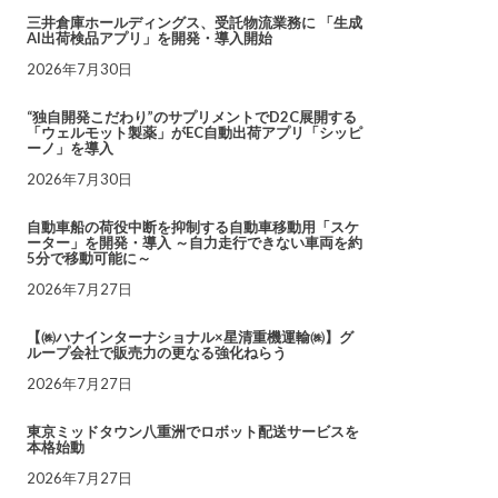
三井倉庫ホールディングス、受託物流業務に 「生成
AI出荷検品アプリ」を開発・導入開始
2026年7月30日
“独自開発こだわり”のサプリメントでD2C展開する
「ウェルモット製薬」がEC自動出荷アプリ「シッピ
ーノ」を導入
2026年7月30日
自動車船の荷役中断を抑制する自動車移動用「スケ
ーター」を開発・導入 ～自力走行できない車両を約
5分で移動可能に～
2026年7月27日
【㈱ハナインターナショナル×星清重機運輸㈱】グ
ループ会社で販売力の更なる強化ねらう
2026年7月27日
東京ミッドタウン八重洲でロボット配送サービスを
本格始動
2026年7月27日