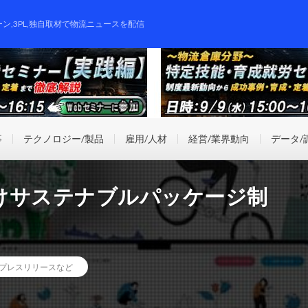
ーン,3PL,独自取材で物流ニュースを配信
事
テクノロジー/製品
雇用/人材
経営/業界動向
データ/
けサステナブルパッケージ制
プレスリリースなど