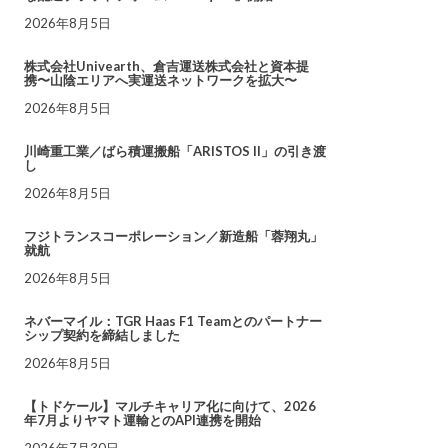
2026年8月5日
株式会社Univearth、倉吉運送株式会社と資本提
携〜山陰エリアへ実運送ネットワークを拡大〜
2026年8月5日
川崎重工業／ばら積運搬船「ARISTOS II」の引き渡
し
2026年8月5日
フジトランスコーポレーション／新造船「蓉翔丸」
就航
2026年8月5日
ネバーマイル：TGR Haas F1 Teamとのパートナー
シップ契約を締結しました
2026年8月5日
【トドケール】マルチキャリア化に向けて、2026
年7月よりヤマト運輸とのAPI連携を開始
2026年7月30日