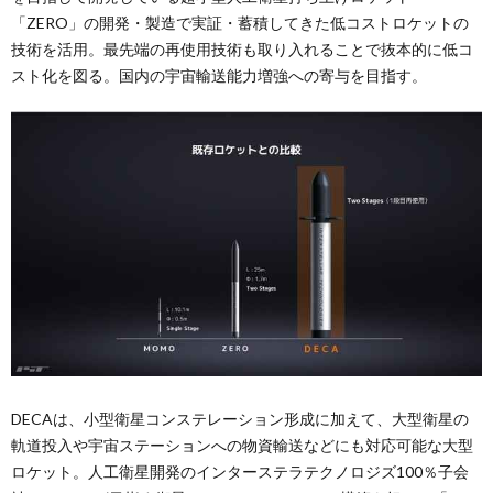
「ZERO」の開発・製造で実証・蓄積してきた低コストロケットの
技術を活用。最先端の再使用技術も取り入れることで抜本的に低コ
スト化を図る。国内の宇宙輸送能力増強への寄与を目指す。
DECAは、小型衛星コンステレーション形成に加えて、大型衛星の
軌道投入や宇宙ステーションへの物資輸送などにも対応可能な大型
ロケット。人工衛星開発のインターステラテクノロジズ100％子会