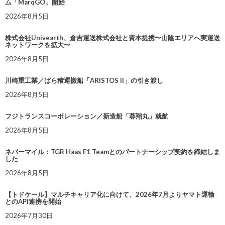
ム「MarqGO」開始
2026年8月5日
株式会社Univearth、倉吉運送株式会社と資本提携〜山陰エリアへ実運送
ネットワークを拡大〜
2026年8月5日
川崎重工業／ばら積運搬船「ARISTOS II」の引き渡し
2026年8月5日
フジトランスコーポレーション／新造船「蓉翔丸」就航
2026年8月5日
ネバーマイル：TGR Haas F1 Teamとのパートナーシップ契約を締結しま
した
2026年8月5日
【トドケール】マルチキャリア化に向けて、2026年7月よりヤマト運輸
とのAPI連携を開始
2026年7月30日