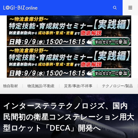
独自取材
物流施設/不動産
災害/事故/不祥事
テクノロジー/製品
インターステラテクノロジズ、国内
民間初の衛星コンステレーション用大
型ロケット「DECA」開発へ