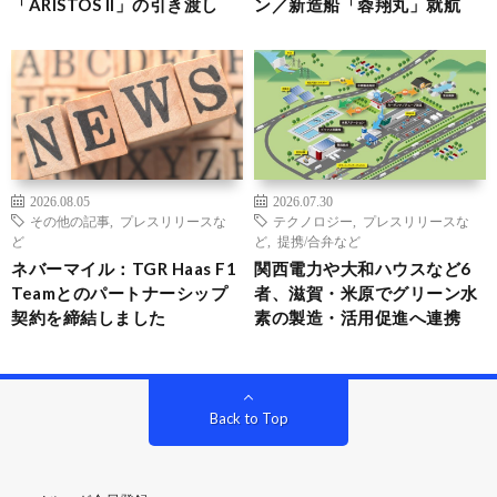
「ARISTOS II」の引き渡し
ン／新造船「蓉翔丸」就航
2026.08.05
2026.07.30
その他の記事
,
プレスリリースな
テクノロジー
,
プレスリリースな
ど
ど
,
提携/合弁など
ネバーマイル：TGR Haas F1
関西電力や大和ハウスなど6
Teamとのパートナーシップ
者、滋賀・米原でグリーン水
契約を締結しました
素の製造・活用促進へ連携
Back to Top