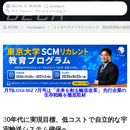
2023.01.25 06:00:08
nocategory
テクノロジー
,
プレスリリースなど
nocategory
インターステラテクノロジズ、国内民間初の衛星
HOME
月刊LOGI-BIZ 7月号は「未来を創る輸送改革」 先行企業の
生存戦略を徹底取材
30年代に実現目標、低コストで自立的な宇
宙輸送システム確保へ