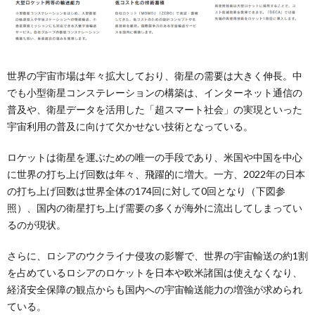
世界の宇宙市場は年々拡大しており、衛星の需要は大きく伸長。中
でも小型衛星コンステレーションの構築は、インターネット通信の
普及や、衛星データを活用した「超スマート社会」の実現といった
宇宙利用の普及に向けて欠かせない技術となっている。
ロケットは衛星を運ぶための唯一の手段であり、米国や中国を中心
に世界の打ち上げ回数は年々、飛躍的に増大。一方、2022年の日本
の打ち上げ回数は世界全体の174回に対して0回となり（下図参
照）、国内の衛星打ち上げ需要の多くが海外に流出してしまってい
るのが現状。
さらに、ロシアのウクライナ侵攻の影響で、世界の宇宙輸送の約1割
を占めているロシアのロケットを日本や欧米諸国は使えなくなり、
経済安全保障の観点からも国内への宇宙輸送能力の増強が求められ
ている。