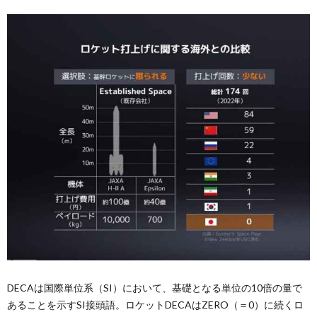
DECAは国際単位系（SI）において、基礎となる単位の10倍の量で
あることを示すSI接頭語。ロケットDECAはZERO（＝0）に続くロ