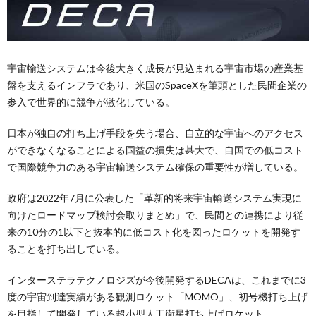
宇宙輸送システムは今後大きく成長が見込まれる宇宙市場の産業基
盤を支えるインフラであり、米国のSpaceXを筆頭とした民間企業の
参入で世界的に競争が激化している。
日本が独自の打ち上げ手段を失う場合、自立的な宇宙へのアクセス
ができなくなることによる国益の損失は甚大で、自国での低コスト
で国際競争力のある宇宙輸送システム確保の重要性が増している。
政府は2022年7月に公表した「革新的将来宇宙輸送システム実現に
向けたロードマップ検討会取りまとめ」で、民間との連携により従
来の10分の1以下と抜本的に低コスト化を図ったロケットを開発す
ることを打ち出している。
インターステラテクノロジズが今後開発するDECAは、これまでに3
度の宇宙到達実績がある観測ロケット「MOMO」、初号機打ち上げ
を目指して開発している超小型人工衛星打ち上げロケット