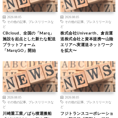
2026.08.05
2026.08.05
その他の記事
,
プレスリリースな
その他の記事
,
プレスリリースな
ど
ど
CBcloud、全国の「Marq」
株式会社Univearth、倉吉運
施設を起点とした新たな配送
送株式会社と資本提携〜山陰
プラットフォーム
エリアへ実運送ネットワーク
「MarqGO」開始
を拡大〜
2026.08.05
2026.08.05
その他の記事
,
プレスリリースな
その他の記事
,
プレスリリースな
ど
ど
川崎重工業／ばら積運搬船
フジトランスコーポレーショ