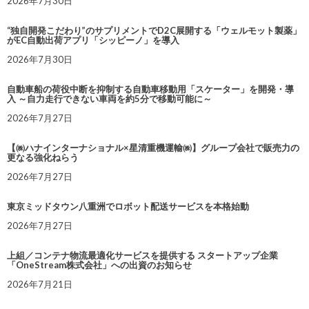
2026年7月30日
“独自開発こだわり”のサプリメントでD2C展開する「ウェルモット製薬」
がEC自動出荷アプリ「シッピーノ」を導入
2026年7月30日
自動車船の荷役中断を抑制する自動車移動用「スケーター」を開発・導
入 ～自力走行できない車両を約5分で移動可能に～
2026年7月27日
【㈱ハナインターナショナル×星清重機運輸㈱】グループ会社で販売力の
更なる強化ねらう
2026年7月27日
東京ミッドタウン八重洲でロボット配送サービスを本格始動
2026年7月27日
上組／コンテナ物流最適化サービスを提供する スタートアップ企業
「OneStream株式会社」への出資のお知らせ
2026年7月21日